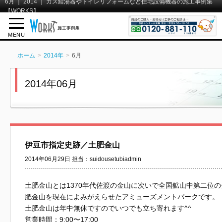
6月 ｜ 2014 ｜ ガス給湯器やトイレリフォームなど住宅設備機器の施工事例集
【WORKS】
MENU
ホーム
2014年
6月
2014年06月
伊豆市指定史跡／土肥金山
2014年06月29日 担当：suidousetubiadmin
土肥金山とは1370年代佐渡の金山に次いで全国鉱山中第二位
肥金山を現在によみがえらせたアミューズメントパークです。
土肥金山は年中無休ですのでいつでも立ち寄れます^^
営業時間：9:00〜17:00