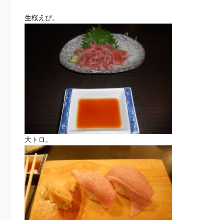
生桜えび。
大トロ。