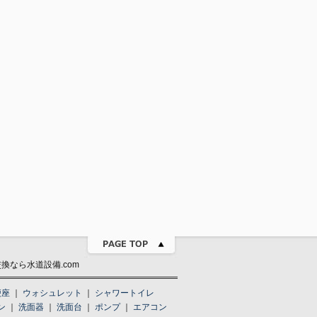
なら水道設備.com
便座
｜
ウォシュレット
｜
シャワートイレ
ン
｜
洗面器
｜
洗面台
｜
ポンプ
｜
エアコン