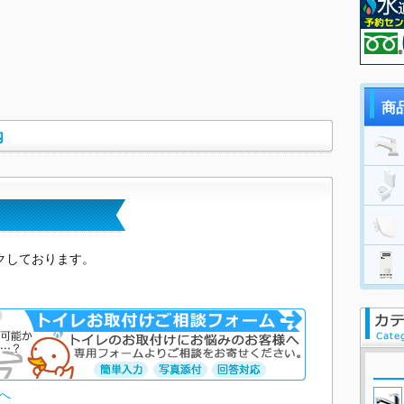
商
内
クしております。
へ