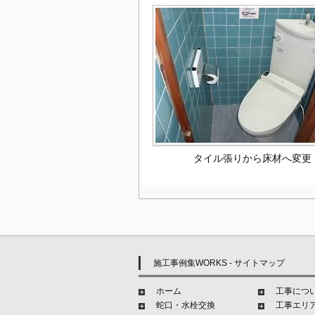
タイル張りから床材へ変更
施工事例集WORKS - サイトマップ
ホーム
工事につ
蛇口・水栓交換
工事エリ