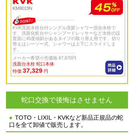
KM8019N
KVK洗面水栓台付シングル洗髪シャワー混合水栓で
す。洗面化粧台やシャンプードレッサーなど水栓の設
置面に45度傾斜があるタイプの取り替え用です。切り
替えはシーソー式、シャワーは上下にスライドしま
す。
メーカー希望小売価格 67,870円
洗面台水栓 蛇口本体
37,329
特価
円
蛇口交換で後悔はさせません
TOTO・LIXIL・KVKなど新品正規品の蛇
口を全て卸値で販売します。