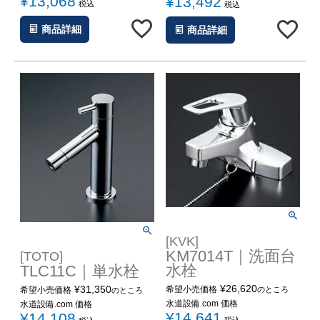
¥
13,068
¥
13,492
税込
税込
商品詳細
商品詳細
[KVK]
KM7014T｜洗面台
[TOTO]
水栓
TLC11C｜単水栓
¥
26,620
¥
31,350
希望小売価格
のところ
希望小売価格
のところ
水道設備.com 価格
水道設備.com 価格
¥
14,641
¥
14,108
税込