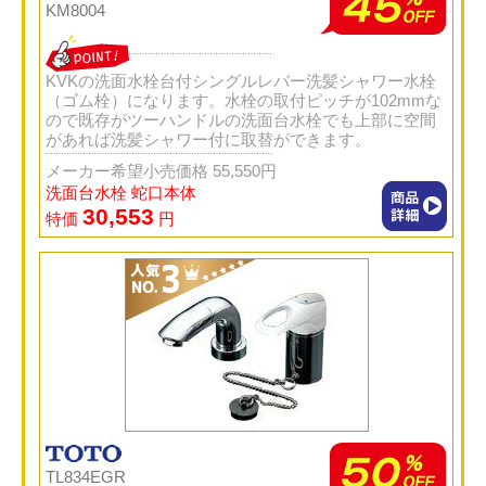
KM8004
KVKの洗面水栓台付シングルレバー洗髪シャワー水栓
（ゴム栓）になります。水栓の取付ピッチが102mmな
ので既存がツーハンドルの洗面台水栓でも上部に空間
があれば洗髪シャワー付に取替ができます。
メーカー希望小売価格 55,550円
洗面台水栓 蛇口本体
30,553
特価
円
TL834EGR