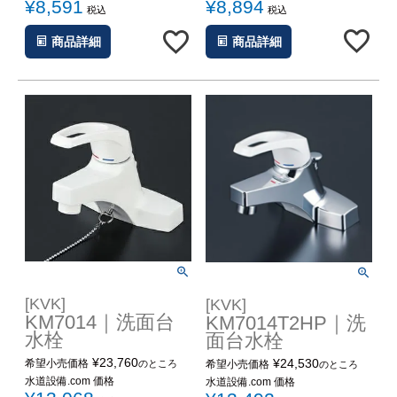
¥
8,894
¥
8,591
税込
税込
商品詳細
商品詳細
[KVK]
[KVK]
KM7014｜洗面台
KM7014T2HP｜洗
水栓
面台水栓
¥
23,760
¥
24,530
希望小売価格
のところ
希望小売価格
のところ
水道設備.com 価格
水道設備.com 価格