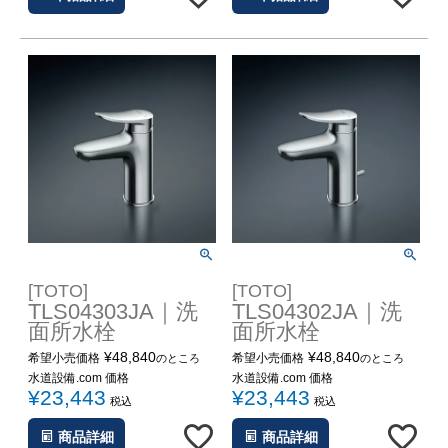
[TOTO]
[TOTO]
TLS04303JA｜洗
TLS04302JA｜洗
面所水栓
面所水栓
¥
48,840
¥
48,840
希望小売価格
希望小売価格
のところ
のところ
水道設備.com 価格
水道設備.com 価格
¥
23,443
¥
23,443
税込
税込
商品詳細
商品詳細