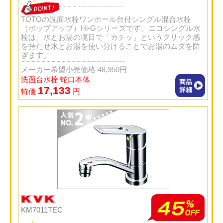
TOTOの洗面水栓ワンホール台付シングル混合水栓
（ポップアップ）Hi-Gシリーズです。エコシングル水
栓は、水とお湯の境目で「カチッ」というクリック感
を持たせ水とお湯を使い分けることでお湯のムダを防
ぎます。
メーカー希望小売価格 48,950円
洗面台水栓 蛇口本体
17,133
特価
円
KM7011TEC