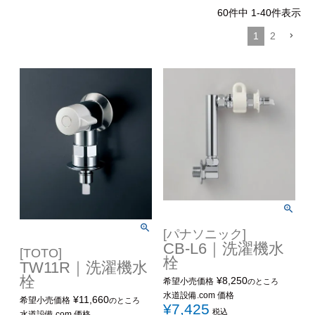
60
件中
1
-
40
件表示
1
2
[パナソニック]
CB-L6｜洗濯機水
[TOTO]
栓
TW11R｜洗濯機水
栓
¥
8,250
希望小売価格
のところ
水道設備.com 価格
¥
11,660
希望小売価格
のところ
¥
7,425
税込
水道設備.com 価格