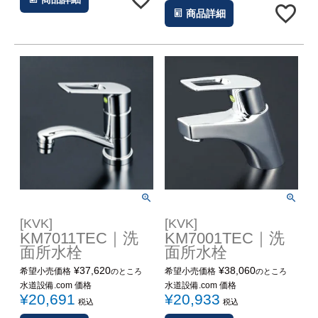
商品詳細
[KVK]
[KVK]
KM7011TEC｜洗
KM7001TEC｜洗
面所水栓
面所水栓
¥
37,620
¥
38,060
希望小売価格
希望小売価格
のところ
のところ
水道設備.com 価格
水道設備.com 価格
¥
20,691
¥
20,933
税込
税込