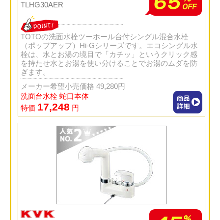
TLHG30AER
TOTOの洗面水栓ツーホール台付シングル混合水栓
（ポップアップ）Hi-Gシリーズです。エコシングル水
栓は、水とお湯の境目で「カチッ」というクリック感
を持たせ水とお湯を使い分けることでお湯のムダを防
ぎます。
メーカー希望小売価格 49,280円
洗面台水栓 蛇口本体
17,248
特価
円