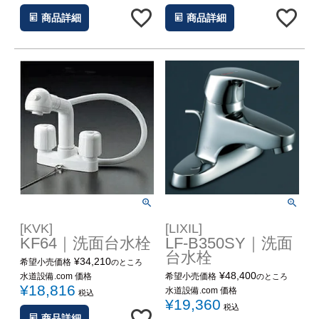
商品詳細
商品詳細
[KVK]
[LIXIL]
KF64｜洗面台水栓
LF-B350SY｜洗面
台水栓
¥
34,210
希望小売価格
のところ
¥
48,400
水道設備.com 価格
希望小売価格
のところ
¥
18,816
水道設備.com 価格
税込
¥
19,360
税込
商品詳細