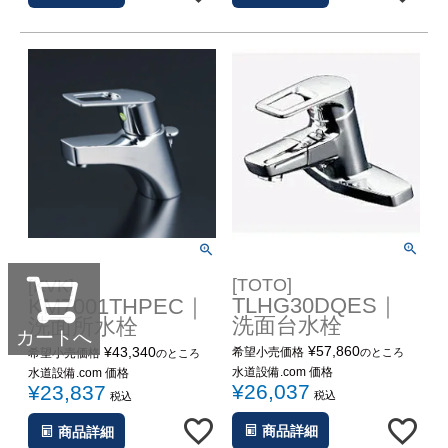
[TOTO]
[KVK]
TLHG30DQES｜
KM7001THPEC｜
洗面台水栓
洗面所水栓
カートへ
¥
57,860
¥
43,340
希望小売価格
希望小売価格
のところ
のところ
水道設備.com 価格
水道設備.com 価格
¥
26,037
¥
23,837
税込
税込
商品詳細
商品詳細