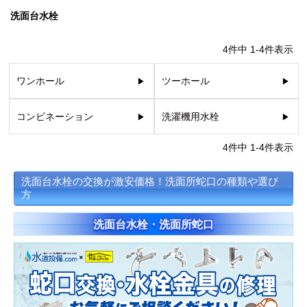
蛇 口
トイレ
給湯器
コンロ
ウォシュレッ
ト
洗面台水栓
4
件中
1
-
4
件表示
ポンプ
洗面台
ワンホール
ツーホール
コンビネーション
洗濯機用水栓
蛇口（水栓）の交換はこちら
4
件中
1
-
4
件表示
トイレ（便器）の交換はこちら
洗面台水栓の交換が激安価格！洗面所蛇口の種類や選び
ウォシュレットなどの交換はこちら
方
給湯器の交換はこちら
洗面台水栓・洗面所蛇口
ガスコンロの交換はこちら