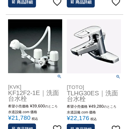
商品詳細
商品詳細
[KVK]
[TOTO]
KF12F2-1E｜洗面
TLHG30ES｜洗面
台水栓
台水栓
¥
39,600
¥
49,280
希望小売価格
希望小売価格
のところ
のところ
水道設備.com 価格
水道設備.com 価格
¥
21,780
¥
22,176
税込
税込