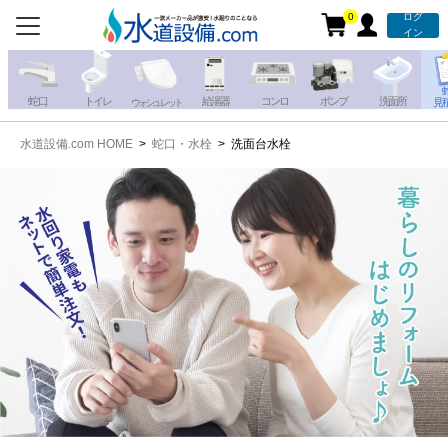
0
ログ
お電話での注文・お見積も
イン
承っております!!
蛇 口
トイレ
給湯器
コンロ
ポンプ
洗面所
見
ウォシュレット
水道設備.com HOME
蛇口・水栓
洗面台水栓
携帯電話から
iPhone・iPadから
お問い合わせ
写真を送る
写真を送る