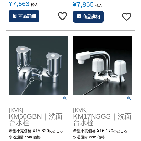
¥
7,563
¥
7,865
税込
税込
商品詳細
商品詳細
[KVK]
[KVK]
KM17NSGS｜洗面
KM66GBN｜洗面
台水栓
台水栓
¥
16,170
¥
15,620
希望小売価格
希望小売価格
のところ
のところ
水道設備.com 価格
水道設備.com 価格