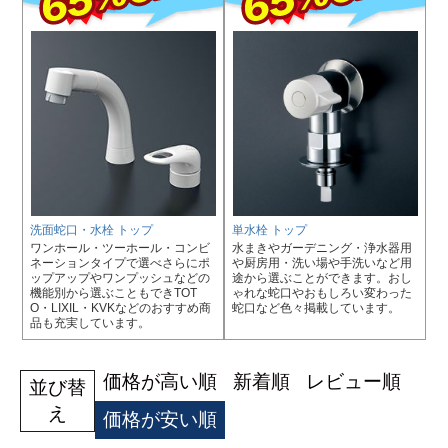
洗面蛇口・水栓 トップ
単水栓 トップ
ワンホール・ツーホール・コンビ
水まきやガーデニング・浄水器用
ネーションタイプで選べさらにポ
や厨房用・洗い場や手洗いなど用
ップアップやワンプッシュなどの
途から選ぶことができます。おし
機能別から選ぶこともできTOT
ゃれな蛇口やおもしろい変わった
O・LIXIL・KVKなどのおすすめ商
蛇口など色々掲載しています。
品も充実しています。
価格が高い順
新着順
レビュー順
並び替
え
価格が安い順