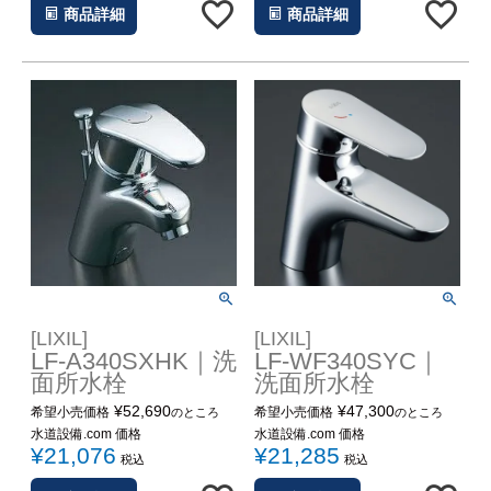
商品詳細
商品詳細
[LIXIL]
[LIXIL]
LF-A340SXHK｜洗
LF-WF340SYC｜
面所水栓
洗面所水栓
¥
52,690
¥
47,300
希望小売価格
希望小売価格
のところ
のところ
水道設備.com 価格
水道設備.com 価格
¥
21,076
¥
21,285
税込
税込