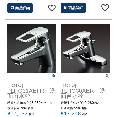
商品詳細
商品詳細
[TOTO]
[TOTO]
TLHG31AEFR｜洗
TLHG30AER｜洗
面所水栓
面台水栓
¥
48,950
¥
49,280
希望小売価格
希望小売価格
のところ
のところ
水道設備.com 価格
水道設備.com 価格
¥
17,133
¥
17,248
税込
税込