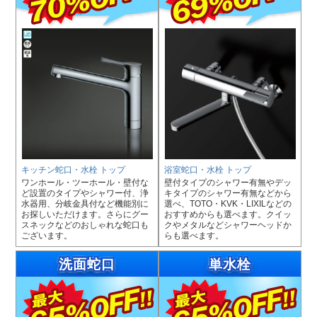
キッチン蛇口・水栓 トップ
浴室蛇口・水栓 トップ
ワンホール・ツーホール・壁付な
壁付タイプのシャワー有無やデッ
ど設置のタイプやシャワー付、浄
キタイプのシャワー有無などから
水器用、分岐金具付など機能別に
選べ、TOTO・KVK・LIXILなどの
お探しいただけます。さらにグー
おすすめからも選べます。クイッ
スネックなどのおしゃれな蛇口も
クやメタルなどシャワーヘッドか
ございます。
らも選べます。
洗面蛇口
単水栓