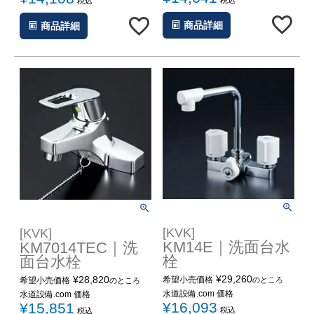
税込
商品詳細
商品詳細
[KVK]
[KVK]
KM14E｜洗面台水
KM7014TEC｜洗
栓
面台水栓
¥
29,260
¥
28,820
希望小売価格
のところ
希望小売価格
のところ
水道設備.com 価格
水道設備.com 価格
¥
16,093
¥
15,851
税込
税込