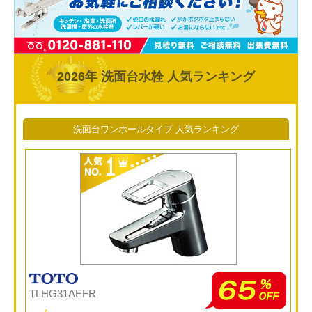
工事について
工事エリア
トイレ見積もりフォーム
2026年 洗面台水栓 人気ランキング
給湯器見積もりフォーム
洗面台ワンホールタイプ 人気ランキング
取り扱いメーカー
協力業者募集
DTY
交換工事
取り付けの手順
について
TLHG31AEFR