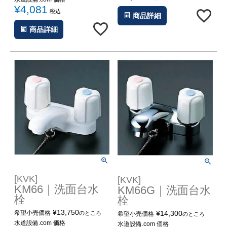
¥
4,081
税込
商品詳細
商品詳細
[KVK]
[KVK]
KM66｜洗面台水
KM66G｜洗面台水
栓
栓
¥
13,750
希望小売価格
¥
14,300
のところ
希望小売価格
のところ
水道設備.com 価格
水道設備.com 価格