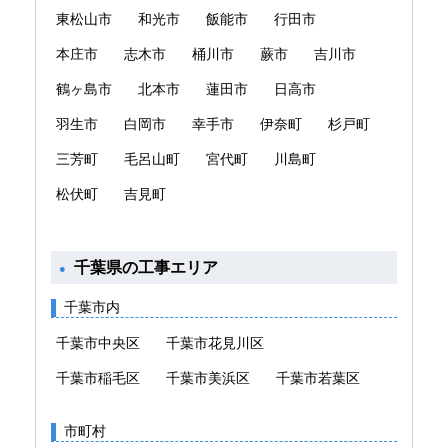
東松山市
和光市
飯能市
行田市
本庄市
志木市
桶川市
蕨市
吉川市
鶴ヶ島市
北本市
蓮田市
日高市
羽生市
白岡市
幸手市
伊奈町
杉戸町
三芳町
毛呂山町
宮代町
川島町
松伏町
吉見町
千葉県の工事エリア
千葉市内
千葉市中央区
千葉市花見川区
千葉市稲毛区
千葉市美浜区
千葉市若葉区
市町村