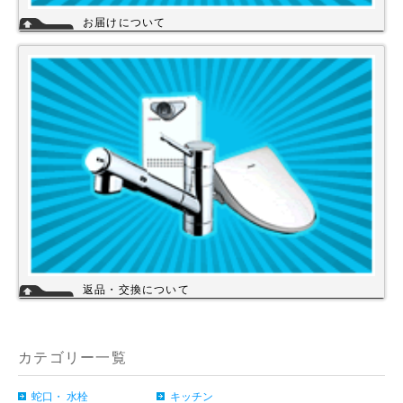
お届けについて
店舗の在庫商品につきましては、お急ぎの場合、当日の発送が可能な商品
もありますのでお問い合わせください。お取り寄せ商品は、3～5営業日
になります。メーカーなどから納期回答が出ましたらご連絡いたします。
商品の欠品や受注生産品は納期がかかる場合があります。※宅配便でお届
けの場合、時間指定が可能です。
返品・交換について
お客様のご都合による返品・交換（弊社による誤配送は除く）は承ってお
りません。過剰な在庫や不良在庫などコストを減らす事により販売価格を
維持しておりますのでご理解頂きますようお願いします。ご購入の際は、
事前に仕様・サイズ等をお確かめの上、ご注文いただけますようお願い申
カテゴリー一覧
し上げます。
詳細
蛇口・ 水栓
キッチン