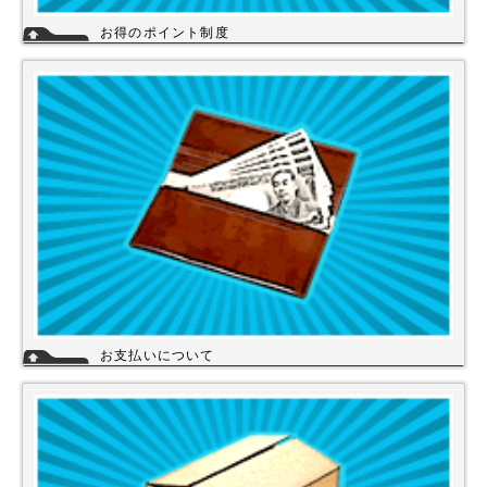
お得のポイント制度
当店は、末長くご利用頂く為に会員登録いただきましたお客様には、商品
購入ごとにポイントを付与いたします。お貯めいただきましたポイント
は、次回のお買い物にご利用いただくことができます。会員登録されても
ご案内メールは当店を思い出してほしいと思う程度にさせて頂いてます。
詳細
お支払いについて
当店では下記のお支払い方法をご利用いただけます。
・銀行振込（前払い）
・代金引換（商品と引き換え）
※振込手数料および代金引換手数料はお客様負担となっております。【注
意】商品を1円でもお安く提供させて頂く為、カード決済は現在ご利用出
来ません。
詳細