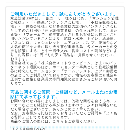
ご利用いただきまして、誠にありがとうございます。
水道設備.comは、一般ユーザー様をはじめ、「マンション管理
会社様」・「不動産メンテナンス会社様」・「不動産販売会社
様」・「保険会社様」など各企業様の設備やメンテナンス会社
としてのご利用や「住宅設備業者様」の仕入れ先として、また
新築・リフォームで「施主支給」されるお客様にも幅広くご利
用いただいていることにより、蛇口・水栓、トイレ、給湯器、
ガスコンロ、ウォシュレット、エアコン、ポンプ、洗面台など
人気の商品を大量に取り扱う事が出来る為、各メーカーとの交
渉を頻繁にすることや一括仕入れ、営業コストの削減などによ
り、お客様には1円でもお安く商品をご提供させていただいて
おります。
運営会社である「株式会社スイドウセツビコム」は主力のイン
ターネット通販のほか、ホームセンター事業として住宅設備機
器に特化したホームセンター「ホームアシスト」はプロ御用達
の店としてご利用頂いておりますが、地域のお客様にも他店を
圧倒する価格と従業員の専門知識の豊富さからご好評頂いてお
ります。
商品に関するご質問・ご相談など、メールまたはお電
話にて承っております。
お問い合わせ内容によりましては、的確な回答を合うる為、メ
ーカーなどにも確認する事がありますので、少々お時間をいた
だく場合がございます。あらかじめご了承ください。
なお、お客様から比較的多くお寄せいただくご質問を「よくあ
る質問」としてまとめております。
商品をご購入の際には、こちらもご参照ください。
よくある質問｜Q＆Q