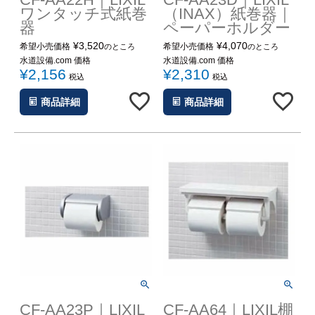
ワンタッチ式紙巻
（INAX）紙巻器｜
器
ペーパーホルダー
¥
3,520
¥
4,070
希望小売価格
希望小売価格
のところ
のところ
水道設備.com 価格
水道設備.com 価格
¥
2,156
¥
2,310
税込
税込
商品詳細
商品詳細
CF-AA23P｜LIXIL
CF-AA64｜LIXIL棚