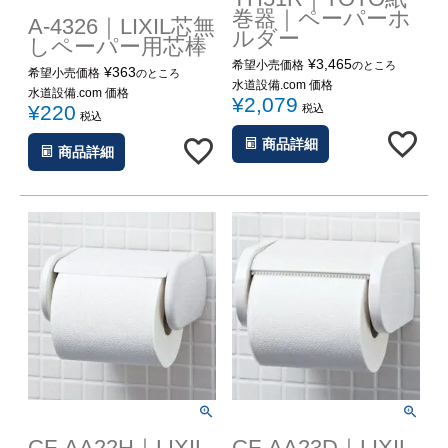
工事について
巻器｜ペーパーホ
A-4326｜LIXIL芯無
ルダー
しペーパー用芯棒
工事エリア
¥
3,465
希望小売価格
のところ
¥
363
希望小売価格
のところ
水道設備.com 価格
水道設備.com 価格
¥
2,079
トイレ見積もりフォーム
¥
220
税込
税込
商品詳細
給湯器見積もりフォーム
商品詳細
取り扱いメーカー
協力業者募集
DTY
交換工事
取り付けの手順
について
CF-AA22H｜LIXIL
CF-AA23D｜LIXIL