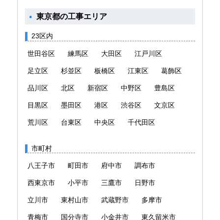
東京都の工事エリア
23区内
世田谷区
練馬区
大田区
江戸川区
足立区
杉並区
板橋区
江東区
葛飾区
品川区
北区
新宿区
中野区
豊島区
目黒区
墨田区
港区
渋谷区
文京区
荒川区
台東区
中央区
千代田区
市町村
八王子市
町田市
府中市
調布市
西東京市
小平市
三鷹市
日野市
立川市
東村山市
武蔵野市
多摩市
青梅市
国分寺市
小金井市
東久留米市