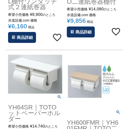
L棚付ワンタッチ
O二連紙巻器棚付
式２連紙巻器
¥
14,080
希望小売価格
のところ
¥
8,800
希望小売価格
水道設備.com 価格
のところ
¥
9,856
水道設備.com 価格
税込
¥
6,160
税込
商品詳細
商品詳細
YH64SR｜TOTO
ットペーパーホル
ダー
YH600FMR｜YH6
¥
14,740
希望小売価格
01FMR｜TOTO二
のところ