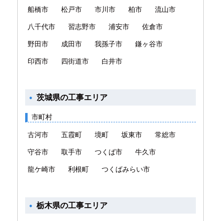
船橋市
松戸市
市川市
柏市
流山市
八千代市
習志野市
浦安市
佐倉市
野田市
成田市
我孫子市
鎌ヶ谷市
印西市
四街道市
白井市
茨城県の工事エリア
市町村
古河市
五霞町
境町
坂東市
常総市
守谷市
取手市
つくば市
牛久市
龍ケ崎市
利根町
つくばみらい市
栃木県の工事エリア