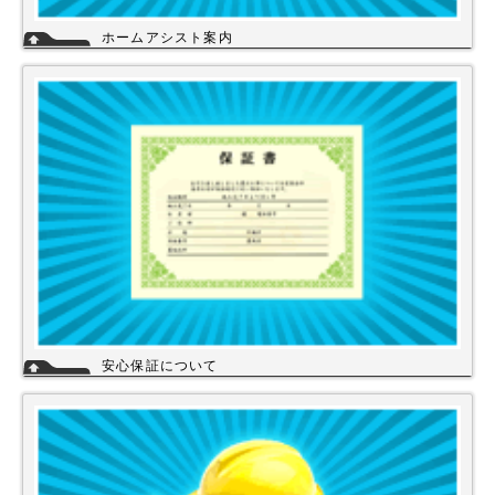
ホームアシスト案内
ホームアシストは、株式会社スイドウセツビコムのホームセンター事業で
行っている【プロ御用達の店】です。
ホームアシストからお客様のご注文頂いた住宅設備機器は品質管理され発
送させて頂いております。
詳細
安心保証について
株式会社スイドウセツビコムは、各メーカーに会社名が登録され取り引き
しています。
その為、商品の初期不良や新品メーカー保証が受けられます。
工事を頼まれた場合、工事保証は5年間は無料修理にて対応致します。