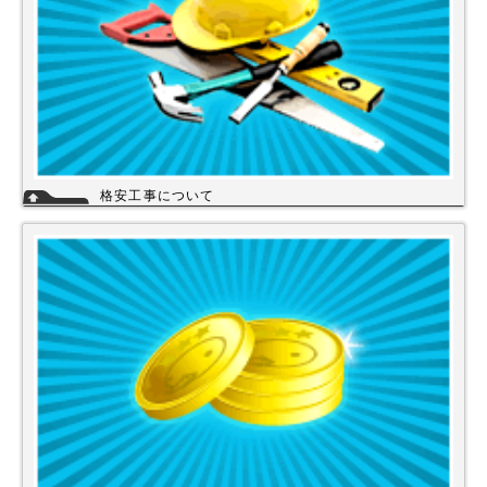
格安工事について
当店の工事スタッフは、社員スタッフの他、当店の企業理念に賛同して頂
き厳しい技術や品質基準をクリアされた協力店さんが同一の価格で契約の
もと同一のサービスを提供していますので安心して交換工事もご依頼下さ
い。
詳細