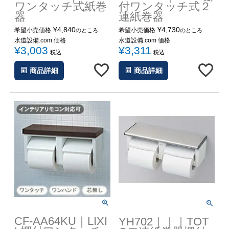
ワンタッチ式紙巻
付ワンタッチ式２
器
連紙巻器
¥
4,840
¥
4,730
希望小売価格
希望小売価格
のところ
のところ
水道設備.com 価格
水道設備.com 価格
¥
3,003
¥
3,311
税込
税込
商品詳細
商品詳細
CF-AA64KU｜LIXI
YH702｜｜｜TOT