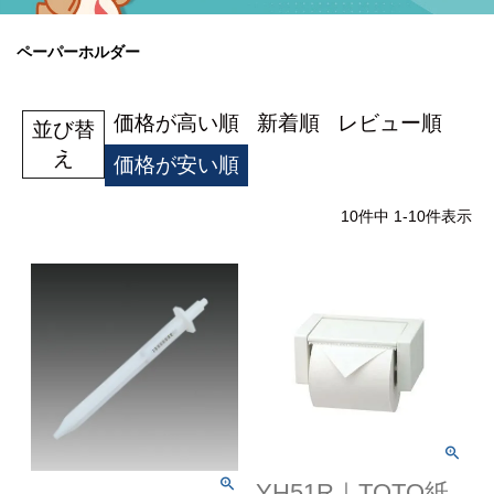
蛇 口
トイレ
給湯器
コンロ
ウォシュレッ
ト
ペーパーホルダー
ポンプ
洗面台
価格が高い順
新着順
レビュー順
並び替
え
価格が安い順
蛇口（水栓）の交換はこちら
10
件中
1
-
10
件表示
トイレ（便器）の交換はこちら
ウォシュレットなどの交換はこちら
給湯器の交換はこちら
ガスコンロの交換はこちら
YH51R｜TOTO紙