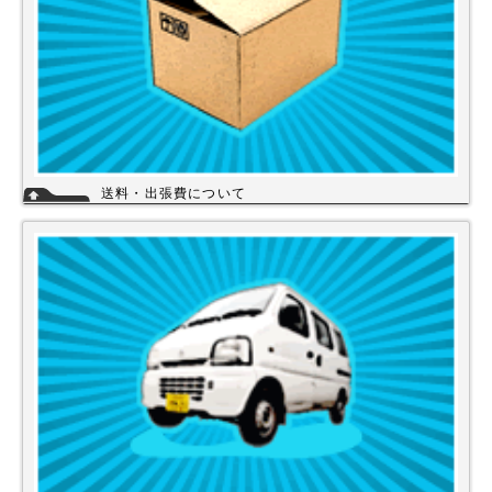
送料・出張費について
一律700円!!
※北海道・九州・沖縄・離島を除く
※エアコンなど大型商品は、別途費用がかかる場合がございますのでお問
い合わせください。
詳細