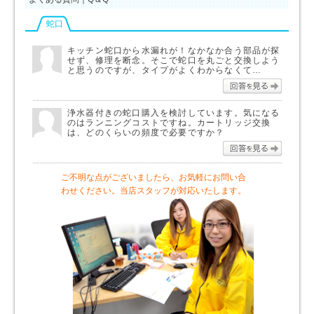
蛇口
キッチン蛇口から水漏れが！なかなか合う部品が探
せず、修理を断念。そこで蛇口を丸ごと交換しよう
と思うのですが、タイプがよくわからなくて…
回答を
浄水器付きの蛇口購入を検討しています。気になる
のはランニングコストですね。カートリッジ交換
は、どのくらいの頻度で必要ですか？
回答を
ご不明な点がございましたら、お気軽にお問い合
わせください。当店スタッフが対応いたします。