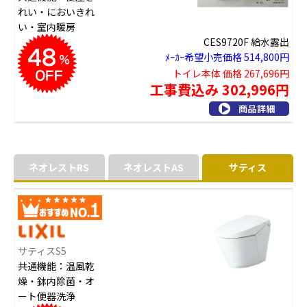
れい・においきれ
い・室内暖房
CES9720F 給水露出
ﾒｰｶｰ希望小売価格 514,800円
トイレ本体 価格 267,696円
工事費込み 302,996円
ネオレストRS
ネオレストAS
サティス
サティスS5
共通機能：温風乾
燥・鉢内除菌・オ
ート便器洗浄