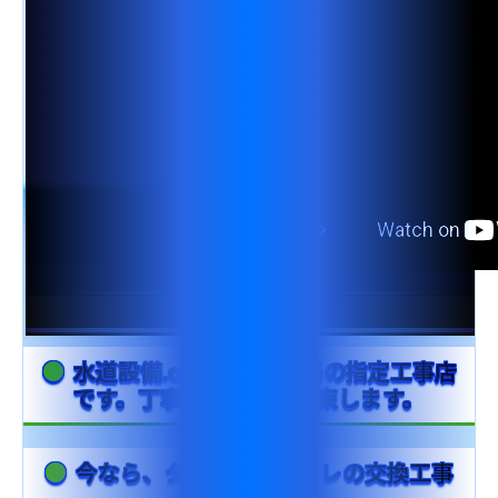
工事について
工事エリア
トイレ見積もりフォーム
給湯器見積もりフォーム
取り扱いメーカー
協力業者募集
DTY
交換工事
取り付けの手順
について
水道設備.comは、水道局の指定工事店
です。丁寧な工事をお約束します。
今なら、タンクレストイレの交換工事