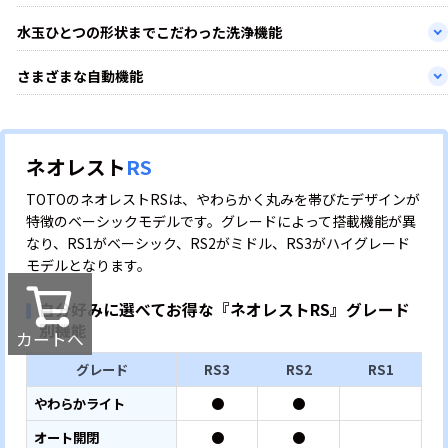
水玉ひとつの形状までこだわった洗浄機能
さまざまな自動機能
ネオレスト
RS
TOTOのネオレストRSは、やわらかく丸みを帯びたデザインが
特徴のベーシックモデルです。グレードによって搭載機能が異
なり、RS1がベーシック、RS2がミドル、RS3がハイグレード
モデルとなります。
自分好みに選べてお得な『ネオレストRS』グレード
別機能
カートへ
グレード
RS3
RS2
RS1
やわらかライト
●
●
オート開閉
●
●