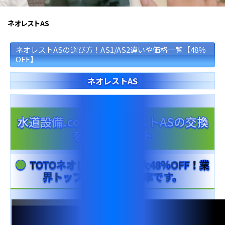
蛇 口
トイレ
給湯器
コンロ
ウォシュレッ
ト
ネオレストAS
ネオレストASの選び方！AS1/AS2違いや価格一覧【48％
ポンプ
洗面台
OFF】
ネオレストAS
蛇口（水栓）の交換はこちら
トイレ（便器）の交換はこちら
水道設備.comでネオレストASの交換
をするメリット
ウォシュレットなどの交換はこちら
給湯器の交換はこちら
TOTOネオレストASが最大48％OFF！業
界トップクラスの値引率です。
ガスコンロの交換はこちら