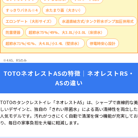
すっきりパネル※4
水たまり面（大きい）
エロンゲート（大形サイズ）
水道直結方式/タンク貯水ポンプ加圧併用式
防露便器
超節水75%/49%、大3.8L/小3.0L（床排水）
超節水71%/41%、大4.8L/小3.4L（壁排水）
停電時安心設計
※4 AS、RSのみ
TOTOネオレストASの特徴｜ネオレストRS・
ASの違い
TOTOのタンクレストイレ「ネオレストAS」は、シャープで直線的な美
しいデザインと、独自の「きれい除菌水」による高い清掃性を両立した
人気モデルです。汚れがつきにくく自動で清潔を保つ機能が充実してお
り、毎日の家事負担を大幅に軽減します。