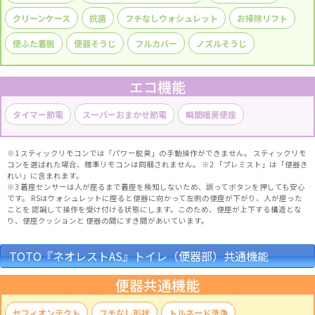
クリーンケース
抗菌
フチなしウォシュレット
お掃除リフト
便ふた着脱
便器そうじ
フルカバー
ノズルそうじ
エコ機能
タイマー節電
スーパーおまかせ節電
瞬間暖房便座
※1 スティックリモコンでは「パワー脱臭」の手動操作ができません。 スティックリモ
コンを選ばれた場合、標準リモコンは同梱されません。 ※2 「プレミスト」は「便器き
れい」に含まれます。
※3 着座センサーは人が座るまで着座を検知しないため、誤ってボタンを押しても安心
です。 RSはウォシュレットに座ると便器に向かって左側の便座が下がり、人が座った
ことを 認識して操作を受け付ける状態にします。このため、便座が上下する構造とな
り、便座クッションと 便器の間にすき間があいています。
TOTO『ネオレストAS』トイレ（便器部）共通機能
便器共通機能
セフィオンテクト
フチなし形状
トルネード洗浄