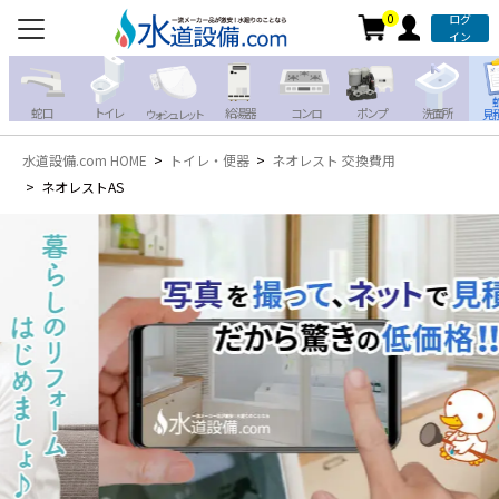
0
ログ
お電話での注文・お見積も
イン
承っております!!
蛇 口
トイレ
給湯器
コンロ
ポンプ
洗面所
見
ウォシュレット
水道設備.com HOME
トイレ・便器
ネオレスト 交換費用
携帯電話から
iPhone・iPadから
ネオレストAS
お問い合わせ
写真を送る
写真を送る