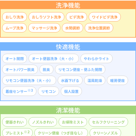
洗浄機能
おしり洗浄
おしりソフト洗浄
ビデ洗浄
ワイドビデ洗浄
ムーブ洗浄
マッサージ洗浄
水勢調節
洗浄位置調節
快適機能
オート開閉
オート便器洗浄（大・小）
やわらかライト
オートパワー脱臭
脱臭
リモコン便座・便ふた開閉
リモコン便器洗浄（大・小）
水面下げる
温風乾燥
暖房便座
※3
着座センサー
リモコン
個人設置
清潔機能
便器きれい
ノズルきれい
お掃除ミスト
セルフクリーニング
※2
プレミスト
クリーン便座（つぎ目なし）
クリーンノズル