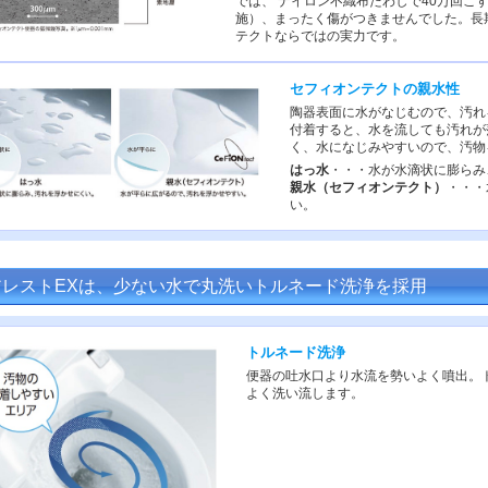
では、 ナイロン不織布たわしで40万回こす
施）、まったく傷がつきませんでした。長
テクトならではの実力です。
セフィオンテクトの親水性
陶器表面に水がなじむので、汚れ
付着すると、水を流しても汚れが
く、水になじみやすいので、汚物
はっ水
・・・水が水滴状に膨らみ
親水（セフィオンテクト）
・・・
い。
アレストEXは、少ない水で丸洗いトルネード洗浄を採用
トルネード洗浄
便器の吐水口より水流を勢いよく噴出。
よく洗い流します。