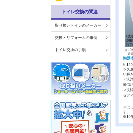
トイレ交換の関連
取り扱いトイレのメーカー
交換・リフォームの事例
トイレ交換の手順
陶器
約1
ラス
い輝
＜洗
擬似
＜洗
セフ
※は
す。
※1