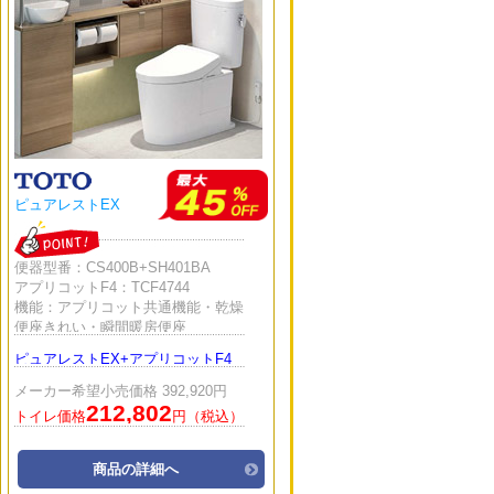
ピュアレストEX
便器型番：CS400B+SH401BA
アプリコットF4：TCF4744
機能：アプリコット共通機能・乾燥
便座きれい・瞬間暖房便座
ピュアレストEX+アプリコットF4
メーカー希望小売価格 392,920円
212,802
トイレ価格
円（税込）
商品の詳細へ