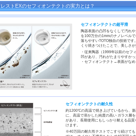
アレストEXのセフィオンテクトの実力とは？
セフィオンテクトの超平滑
陶器表面の凸凹をなくして汚れや
を100万分の1mmのナノレベル
落ちやすいTOTO独自の技術です
くり焼きつけたことで、美しさが
・従来陶器（1999年以前のセ
凹があり、汚れがたまりやすかっ
・セフィオンテクト→表面がなめ
セフィオンテクトの耐久性
約1200℃の高温で焼き上げているから、
に、高温で溶かした純度の高い ガラス層
があり、長期使用にもしっかり耐える品質
けます。
※40万回の耐久性テストでこすり続けて