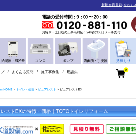
新規会員登録(今なら3
電話の受付時間：9：00 〜 20：00
お急ぎ・土日祝の工事も対応！24時間365日メール受付
給湯器・風呂釜
コンロ
ポンプ
洗面所・手洗器
見積もり
0
ップ
よくある質問
施工事例集
用語集
m HOME
トイレ・便器
ピュアレスト
ピュアレストEX
レストEXの特徴・価格｜TOTOトイレリフォーム