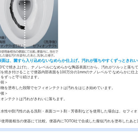
表面は、菌すら入り込めないなめらか仕上げ。汚れが落ちやすくずっときれい
200℃で焼き上げた、ナノレベルになめらかな陶器表面だから、汚れがツルッと落ち
層を焼き付けることで便器内部表面を100万分の1mmのナノレベルで なめらかに仕
きをずっと守り続けます。
浄前＞
汚物を塗布した段階でセフィオンテクトは汚れをはじき始めています。
浄後＞
ィオンテクトは汚れがきれいに落ちます。
っ水性や防汚性のある洗剤・表面コート剤・芳香剤などを使用した場合は、セフィオ
0年使用後相当の便器にて比較。便器内にTOTO社で合成した擬似汚れを塗布したあと