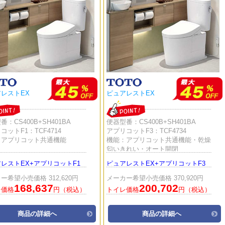
レストEX
ピュアレストEX
番：CS400B+SH401BA
便器型番：CS400B+SH401BA
コットF1：TCF4714
アプリコットF3：TCF4734
：アプリコット共通機能
機能：アプリコット共通機能・乾燥
匂いきれい・オート開閉
レストEX+アプリコットF1
ピュアレストEX+アプリコットF3
ー希望小売価格 312,620円
メーカー希望小売価格 370,920円
168,637
200,702
レ価格
円（税込）
トイレ価格
円（税込）
商品の詳細へ
商品の詳細へ