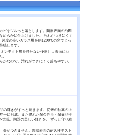
カビをツルっと落とします。陶器表面の凸凹
でなめらかに仕上げました。 汚れがつきにくく
。純度の高いガラス層を約1200℃の窯でじっ
持続します。
フィオンテクト層を持たない便器）→表面に凸
た。
らかなので、汚れがつきにくく落ちやすい。
新品の輝きがずっと続きます。従来の釉薬の上
を均一に形成。また優れた耐久性※・耐薬品性
を実現。陶器の美しい輝きを、 ずっと守り続
も、傷がつきません。陶器表面の耐久性テスト