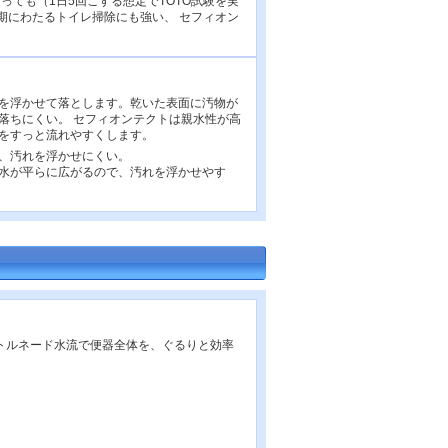
っても（1日5回こする想定でTOTO試験を実
期にわたるトイレ掃除にも強い、 セフィオン
を浮かせて落とします。乾いた表面に汚物が
落ちにくい。 セフィオンテクトは親水性が高
をすっと流れやすくします。
、汚れを浮かせにくい。
水が平らに広がるので、汚れを浮かせやす
トルネード水流で便器全体を、ぐるりと効率