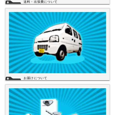
送料・出張費について
一律700円!!
※北海道・九州・沖縄・離島を除く
※エアコンなど大型商品は、別途費用がかかる場合がございますのでお問
い合わせください。
詳細
お届けについて
店舗の在庫商品につきましては、お急ぎの場合、当日の発送が可能な商品
もありますのでお問い合わせください。お取り寄せ商品は、3～5営業日
になります。メーカーなどから納期回答が出ましたらご連絡いたします。
商品の欠品や受注生産品は納期がかかる場合があります。※宅配便でお届
けの場合、時間指定が可能です。