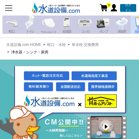
0
ログ
お電話での注文・お見積も
イン
承っております!!
蛇 口
トイレ
給湯器
コンロ
ポンプ
洗面所
見
ウォシュレット
水道設備.com HOME
蛇口・水栓
単水栓 交換費用
携帯電話から
iPhone・iPadから
浄水器・シンク・厨房
お問い合わせ
写真を送る
写真を送る