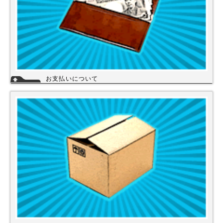
お支払いについて
当店では下記のお支払い方法をご利用いただけます。
・銀行振込（前払い）
・代金引換（商品と引き換え）
※振込手数料および代金引換手数料はお客様負担となっております。【注
意】商品を1円でもお安く提供させて頂く為、カード決済は現在ご利用出
来ません。
詳細