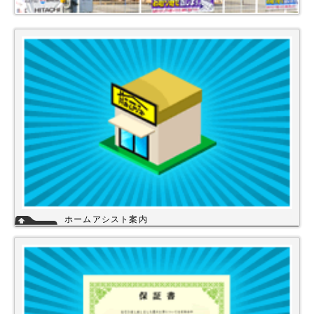
ホームアシスト案内
ホームアシストは、株式会社スイドウセツビコムのホームセンター事業で
行っている【プロ御用達の店】です。
ホームアシストからお客様のご注文頂いた住宅設備機器は品質管理され発
送させて頂いております。
詳細