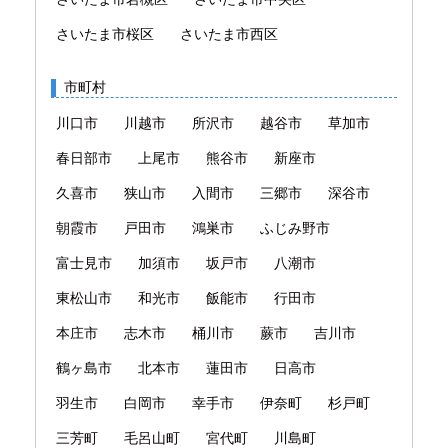
さいたま市桜区
さいたま市西区
市町村
川口市
川越市
所沢市
越谷市
草加市
春日部市
上尾市
熊谷市
新座市
久喜市
狭山市
入間市
三郷市
深谷市
朝霞市
戸田市
鴻巣市
ふじみ野市
富士見市
加須市
坂戸市
八潮市
東松山市
和光市
飯能市
行田市
本庄市
志木市
桶川市
蕨市
吉川市
鶴ヶ島市
北本市
蓮田市
日高市
羽生市
白岡市
幸手市
伊奈町
杉戸町
三芳町
毛呂山町
宮代町
川島町