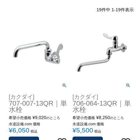
工事について
19
件中
1
-
19
件表示
工事エリア
トイレ見積もりフォーム
給湯器見積もりフォーム
取り扱いメーカー
協力業者募集
DTY
交換工事
[カクダイ]
[カクダイ]
取り付けの手順
について
707-007-13QR｜単
706-064-13QR｜単
水栓
水栓
¥
9,020
¥
8,250
希望小売価格
希望小売価格
のところ
のところ
水道設備.com 価格
水道設備.com 価格
¥
6,050
¥
5,500
税込
税込