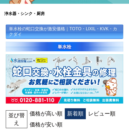
蛇 口
トイレ
給湯器
コンロ
ウォシュレッ
ト
浄水器・シンク・厨房
単水栓の蛇口交換が激安価格｜TOTO・LIXIL・KVK・カ
ポンプ
洗面台
クダイ
単水栓
蛇口（水栓）の交換はこちら
トイレ（便器）の交換はこちら
ウォシュレットなどの交換はこちら
給湯器の交換はこちら
ガスコンロの交換はこちら
価格が高い順
新着順
レビュー順
並び替
え
価格が安い順