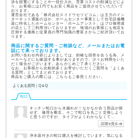
渉を頻繁にすることや一括仕入れ、営業コストの削減などによ
り、お客様には1円でもお安く商品をご提供させていただいて
おります。
運営会社である「株式会社スイドウセツビコム」は主力のイン
ターネット通販のほか、ホームセンター事業として住宅設備機
器に特化したホームセンター「ホームアシスト」はプロ御用達
の店としてご利用頂いておりますが、地域のお客様にも他店を
圧倒する価格と従業員の専門知識の豊富さからご好評頂いてお
ります。
商品に関するご質問・ご相談など、メールまたはお電
話にて承っております。
お問い合わせ内容によりましては、的確な回答を合うる為、メ
ーカーなどにも確認する事がありますので、少々お時間をいた
だく場合がございます。あらかじめご了承ください。
なお、お客様から比較的多くお寄せいただくご質問を「よくあ
る質問」としてまとめております。
商品をご購入の際には、こちらもご参照ください。
よくある質問｜Q＆Q
蛇口
キッチン蛇口から水漏れが！なかなか合う部品が探
せず、修理を断念。そこで蛇口を丸ごと交換しよう
と思うのですが、タイプがよくわからなくて…
回答を
浄水器付きの蛇口購入を検討しています。気になる