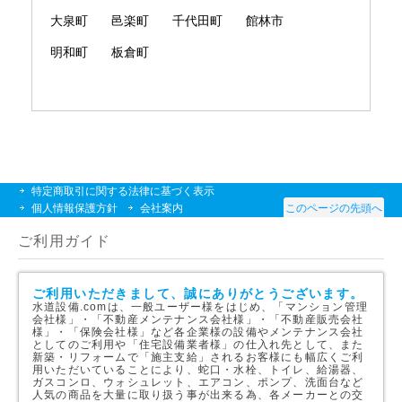
大泉町
邑楽町
千代田町
館林市
明和町
板倉町
特定商取引に関する法律に基づく表示
個人情報保護方針
会社案内
このページの先頭へ
ご利用ガイド
ご利用いただきまして、誠にありがとうございます。
水道設備.comは、一般ユーザー様をはじめ、「マンション管理
会社様」・「不動産メンテナンス会社様」・「不動産販売会社
様」・「保険会社様」など各企業様の設備やメンテナンス会社
としてのご利用や「住宅設備業者様」の仕入れ先として、また
新築・リフォームで「施主支給」されるお客様にも幅広くご利
用いただいていることにより、蛇口・水栓、トイレ、給湯器、
ガスコンロ、ウォシュレット、エアコン、ポンプ、洗面台など
人気の商品を大量に取り扱う事が出来る為、各メーカーとの交