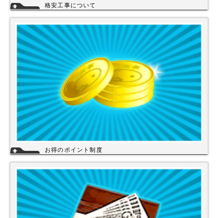
格安工事について
当店の工事スタッフは、社員スタッフの他、当店の企業理念に賛同して頂
き厳しい技術や品質基準をクリアされた協力店さんが同一の価格で契約の
もと同一のサービスを提供していますので安心して交換工事もご依頼下さ
い。
詳細
お得のポイント制度
当店は、末長くご利用頂く為に会員登録いただきましたお客様には、商品
購入ごとにポイントを付与いたします。お貯めいただきましたポイント
は、次回のお買い物にご利用いただくことができます。会員登録されても
ご案内メールは当店を思い出してほしいと思う程度にさせて頂いてます。
詳細