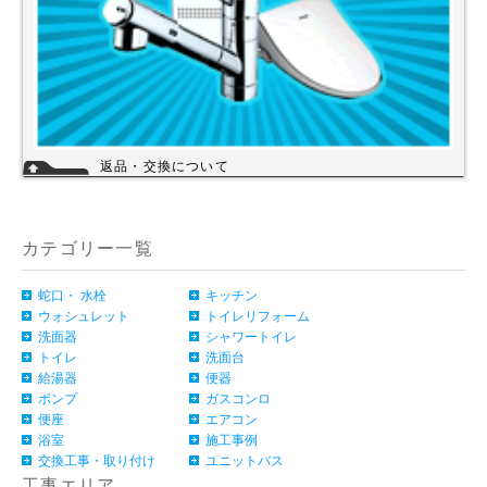
返品・交換について
お客様のご都合による返品・交換（弊社による誤配送は除く）は承ってお
りません。過剰な在庫や不良在庫などコストを減らす事により販売価格を
維持しておりますのでご理解頂きますようお願いします。ご購入の際は、
事前に仕様・サイズ等をお確かめの上、ご注文いただけますようお願い申
カテゴリー一覧
し上げます。
詳細
蛇口・ 水栓
キッチン
ウォシュレット
トイレリフォーム
洗面器
シャワートイレ
トイレ
洗面台
給湯器
便器
ポンプ
ガスコンロ
便座
エアコン
浴室
施工事例
交換工事・取り付け
ユニットバス
工事エリア