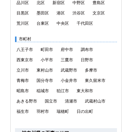
品川区
北区
新宿区
中野区
豊島区
目黒区
墨田区
港区
渋谷区
文京区
荒川区
台東区
中央区
千代田区
市町村
八王子市
町田市
府中市
調布市
西東京市
小平市
三鷹市
日野市
立川市
東村山市
武蔵野市
多摩市
青梅市
国分寺市
小金井市
東久留米市
昭島市
稲城市
狛江市
東大和市
あきる野市
国立市
清瀬市
武蔵村山市
福生市
羽村市
瑞穂町
日の出町