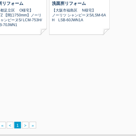
所リフォーム
洗面所リフォーム
京都足立区 O様宅】
【大阪市福島区 N様宅】
ITZ 【間口750mm】ノーリ
ノーリツ シャンピーヌS/LSM-6A
ンピーヌS/ LCM-753H/
H LSB-60JWN1A
B-70JWN1
«
<
1
>
»