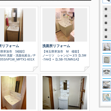
所リフォーム
洗面所リフォーム
県草加市 S様邸】
【埼玉県草加市 M 様邸】
L INAX 洗髪・洗面化粧台／P
ノーリツ シャンピーヌS【LSM
605S/VP1W_MPTX1-601X
-7AH】+【LSB-70JWN1A】