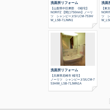
洗面所リフォーム
洗面
【山梨県中巨摩郡 O様宅】
【東
NORITZ 【間口750mm】ノーリ
NOR
ツ シャンピーヌS/ LCM-753H/
ツ シャ
W_LSB-71JWN1
W_LS
洗面所リフォーム
【兵庫県尼崎市 I様宅】
ノーリツ シャンピーヌS/LCM-7
53H/W_LSB-71JWN1A