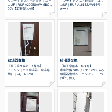
リンナイ ガスふろ給湯器 ｜ユッ
リンナイ ガスふろ給湯器 ｜ユッ
コUF｜RUF-A2005SAW+MBC-1
コUF｜RUF-A1615SAW/16号・
20V【工事費込み!!】
オート
給湯器交換
給湯器交換
【埼玉県久喜市 Y様邸】
【埼玉県蕨市 M様邸】
ノーリツ｜ガス給湯器（給湯専
水道設備.com/リンナイ/ガスふろ
用）｜GQ-1639WE
給湯器/標準リモコンセット の
お取り換え