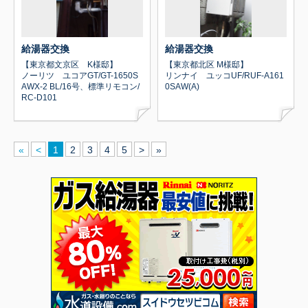
給湯器交換
給湯器交換
【東京都文京区 K様邸】
【東京都北区 M様邸】
ノーリツ ユコアGT/GT-1650S
リンナイ ユッコUF/RUF-A161
AWX-2 BL/16号、標準リモコン/
0SAW(A)
RC-D101
«
<
1
2
3
4
5
>
»