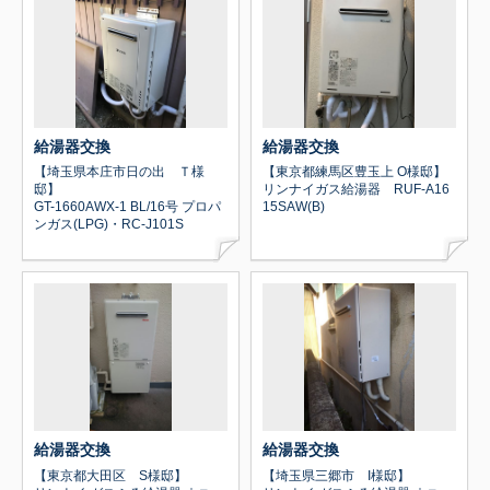
給湯器交換
給湯器交換
【埼玉県本庄市日の出 Ｔ様
【東京都練馬区豊玉上 O様邸】
邸】
リンナイガス給湯器 RUF-A16
GT-1660AWX-1 BL/16号 プロパ
15SAW(B)
ンガス(LPG)・RC-J101S
給湯器交換
給湯器交換
【東京都大田区 S様邸】
【埼玉県三郷市 I様邸】