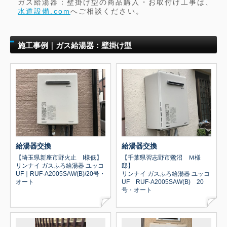
ガス給湯器：壁掛け型の商品購入・お取付け工事は、
水道設備.com
へご相談ください。
施工事例｜ガス給湯器：壁掛け型
給湯器交換
給湯器交換
【埼玉県新座市野火止 I様低】
【千葉県習志野市鷺沼 Ｍ様
リンナイ ガスふろ給湯器 ユッコ
邸】
UF｜RUF-A2005SAW(B)/20号・
リンナイ ガスふろ給湯器 ユッコ
オート
UF RUF-A2005SAW(B) 20
号・オート