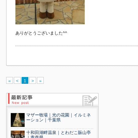
ありがとうございました^^
«
<
1
>
»
マザー牧場｜光の花園｜イルミネ
ーション｜千葉県
十和田湖畔温泉｜とわだこ賑山亭
｜青森県