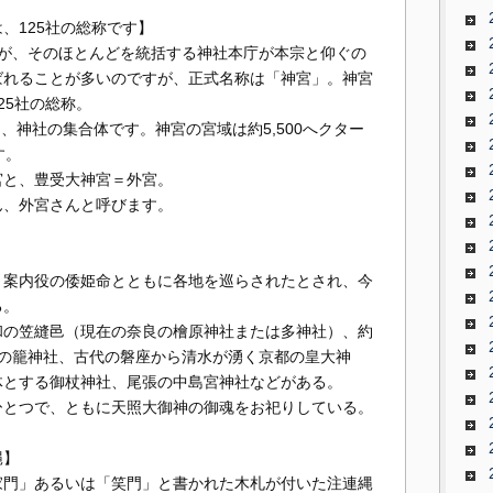
、125社の総称です】
すが、そのほとんどを統括する神社本庁が本宗と仰ぐの
ばれることが多いのですが、正式名称は「神宮」。神宮
25社の総称。
つ、神社の集合体です。神宮の宮域は約5,500へクター
す。
宮と、豊受大神宮＝外宮。
ん、外宮さんと呼びます。
、案内役の倭姫命とともに各地を巡らされたとされ、今
る。
和の笠縫邑（現在の奈良の檜原神社または多神社）、約
波の籠神社、古代の磐座から清水が湧く京都の皇大神
体とする御杖神社、尾張の中島宮神社などがある。
ひとつで、ともに天照大御神の御魂をお祀りしている。
縄】
家門」あるいは「笑門」と書かれた木札が付いた注連縄