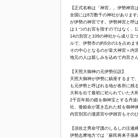
【正式名称は「神宮」。伊勢神宮は
全国には8万数千の神社がありま
が伊勢の神宮です。伊勢神宮と呼
は１つのお宮を指すのではなく、1
14の別宮と109の神社から成り立
ルで、伊勢市の約5分の1を占めま
その中心となるのが皇大神宮＝内
地元の人は親しみを込めて内宮さ
【天照大御神の元伊勢伝説】
天照大御神が伊勢に鎮座するまで
も元伊勢と呼ばれる地が各所に残
大和を出て最初に祀られていた大
2千百年前の鏡を御神宝とする丹
社、倭姫命が置き忘れた杖を御神
内宮別宮の瀧原宮や伊雑宮もその
【須佐之男命守護のしるしの注連
伊勢志摩地方では「蘇民将来子孫