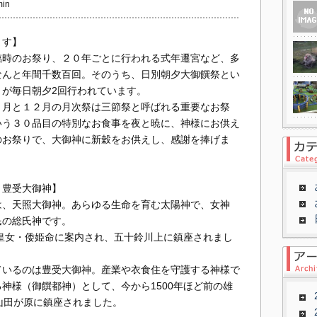
in
ます】
臨時のお祭り、２０年ごとに行われる式年遷宮など、多
なんと年間千数百回。そのうち、日別朝夕大御饌祭とい
が毎日朝夕2回行われています。
６月と１２月の月次祭は三節祭と呼ばれる重要なお祭
いう３０品目の特別なお食事を夜と暁に、神様にお供え
のお祭りで、大御神に新穀をお供えし、感謝を捧げま
と豊受大御神】
は、天照大御神。あらゆる生命を育む太陽神で、女神
民の総氏神です。
、皇女・倭姫命に案内され、五十鈴川上に鎮座されまし
ているのは豊受大御神。産業や衣食住を守護する神様で
神様（御饌都神）として、今から1500年ほど前の雄
山田が原に鎮座されました。