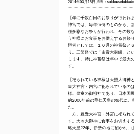
2014年03月18日 担当：suidousetubiadm
【年に千数百回のお祭りが行われ
神宮では、毎年恒例のものから、
種多彩なお祭りが行われ、その数
う神様にお食事をお供えするお祭り
恒例としては、１０月の神嘗祭と
り。三節祭では「由貴大御饌」と
します。特に神嘗祭は年中で最大
す。
【祀られている神様は天照大御神
皇大神宮・内宮に祀られているの
様。皇室の御祖神であり、日本国
約2000年前の垂仁天皇の御代に
た。
一方、豊受大神宮・外宮に祀られ
す。天照大御神に食事をお供えする
略天皇22年、伊勢の地に招かれ、