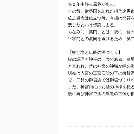
を１年中飾る風趣がある。
その昔、伊勢国を訪れた須佐之男
佐之男命は旅立つ時、今後は門符
残したという伝説による。
ちなみに「笑門」とは、後に「蘇
平将門との混同を避けるため「笑
【鰒と塩と伝統の酒づくり】
鰒の調理も神事の一つである。鳥
と言われ、昔は神宮の神職が嶋の
現在は内宮の正宮石段の下の御贄
で、二見の御塩浜では御塩づくり
また、神宮内にはお酒の神様を祀
後に再び神宮で酒の醸造の古儀が