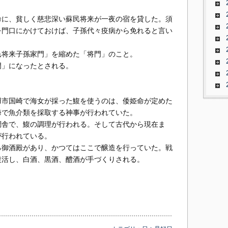
命に、貧しく慈悲深い蘇民将来が一夜の宿を貸した。須
を門口にかけておけば、子孫代々疫病から免れると言い
民将来子孫家門」を縮めた「将門」のこと。
門」になったとされる。
羽市国崎で海女が採った鰒を使うのは、倭姫命が定めた
海で魚介類を採取する神事が行われていた。
調舎で、鰒の調理が行われる。そして古代から現在ま
が行われている。
る御酒殿があり、かつてはここで醸造を行っていた。戦
復活し、白酒、黒酒、醴酒が手づくりされる。