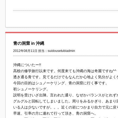
青の洞窟 in 沖縄
2012年08月11日 担当：suidousetubiadmin
沖縄についたー!!
高校の修学旅行以来です。何度来ても沖縄の海は奇麗ですね^^
透き通る青です。見てるだけでもなんだか心地よく気分がよく
今回の目的はシュノーケリング、青の洞窟に行く事です。
初シュノーケリング。
説明を受けいざ出陣。言われた通り、なぜかバランスがとれず
グルグルと回転してしまいました。周りをみるかぎり、あまり
いる人は少ないですが。。。近くの岩につかまり自力で元に戻
早速、引率の方に連れて行って頂き、青の洞窟へ。