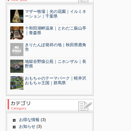
マザー牧場｜光の花園｜イルミネ
ーション｜千葉県
十和田湖畔温泉｜とわだこ賑山亭
｜青森県
きりたんぽ発祥の地｜秋田県鹿角
市
地獄谷野猿公苑｜ニホンザル｜長
野県
おもちゃのテーマパーク｜軽井沢
おもちゃ王国｜群馬県
お得な情報
(3)
お知らせ
(3)