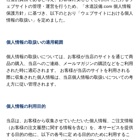
蛇 口
トイレ
給湯器
コンロ
ウォシュレッ
ト
ェブサイトの管理・運営を行うため、「水道設備.com 個人情報
保護方針」に基づき、以下のとおり「ウェブサイトにおける個人
情報の取扱い」を定めました。
ポンプ
洗面台
個人情報の取扱いの適用範囲
個人情報の取扱いについては、お客様が当店のサイトを通じて商
蛇口（水栓）の交換はこちら
品の購入、当店へのご連絡、メールマガジンの購読などをご利用
された時に適応されます。 お客様が当店のサイトを利用される
トイレ（便器）の交換はこちら
際に収集された個人情報は、当店個人情報の取扱いについての考
え方に従い管理されます。
ウォシュレットなどの交換はこちら
給湯器の交換はこちら
個人情報の利用目的
ガスコンロの交換はこちら
当店は、お客様から収集させていただいた個人情報、ご注文情報
（お客様の注文履歴に関する情報を含む）を、本サービスを提供
する目的の他に、以下の各号に定 める目的のために利用するこ