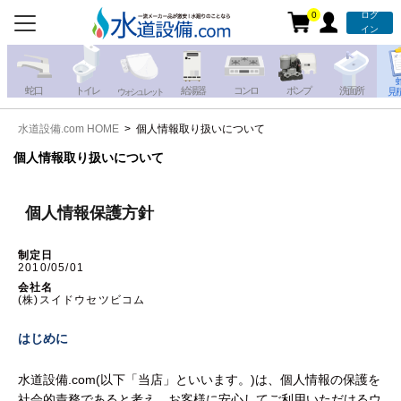
0
ログ
お電話での注文・お見積も
イン
承っております!!
蛇 口
トイレ
給湯器
コンロ
ポンプ
洗面所
見
ウォシュレット
水道設備.com HOME
個人情報取り扱いについて
携帯電話から
iPhone・iPadから
お問い合わせ
個人情報取り扱いについて
写真を送る
写真を送る
個人情報保護方針
制定日
2010/05/01
会社名
(株)スイドウセツビコム
はじめに
水道設備.com(以下「当店」といいます。)は、個人情報の保護を
社会的責務であると考え、お客様に安心してご利用いただけるウ