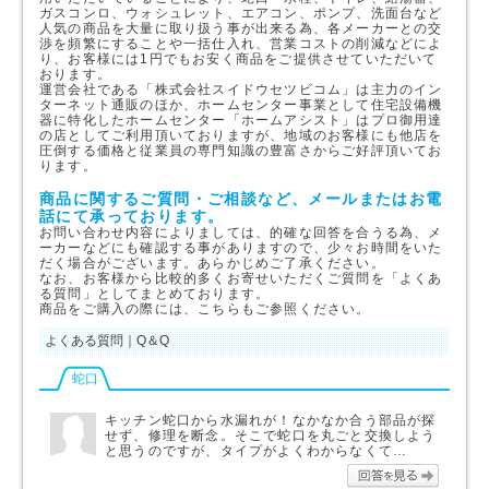
ガスコンロ、ウォシュレット、エアコン、ポンプ、洗面台など
人気の商品を大量に取り扱う事が出来る為、各メーカーとの交
渉を頻繁にすることや一括仕入れ、営業コストの削減などによ
り、お客様には1円でもお安く商品をご提供させていただいて
おります。
運営会社である「株式会社スイドウセツビコム」は主力のイン
ターネット通販のほか、ホームセンター事業として住宅設備機
器に特化したホームセンター「ホームアシスト」はプロ御用達
の店としてご利用頂いておりますが、地域のお客様にも他店を
圧倒する価格と従業員の専門知識の豊富さからご好評頂いてお
ります。
商品に関するご質問・ご相談など、メールまたはお電
話にて承っております。
お問い合わせ内容によりましては、的確な回答を合うる為、メ
ーカーなどにも確認する事がありますので、少々お時間をいた
だく場合がございます。あらかじめご了承ください。
なお、お客様から比較的多くお寄せいただくご質問を「よくあ
る質問」としてまとめております。
商品をご購入の際には、こちらもご参照ください。
よくある質問｜Q＆Q
蛇口
キッチン蛇口から水漏れが！なかなか合う部品が探
せず、修理を断念。そこで蛇口を丸ごと交換しよう
と思うのですが、タイプがよくわからなくて…
回答を