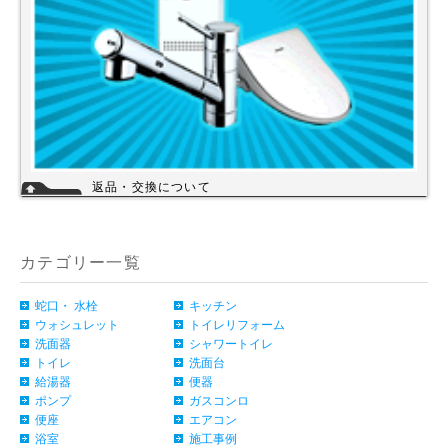
返品・交換について
お客様のご都合による返品・交換（弊社による誤配送は除く）は承ってお
りません。過剰な在庫や不良在庫などコストを減らす事により販売価格を
維持しておりますのでご理解頂きますようお願いします。ご購入の際は、
事前に仕様・サイズ等をお確かめの上、ご注文いただけますようお願い申
カテゴリー一覧
し上げます。
詳細
蛇口・ 水栓
キッチン
ウォシュレット
トイレリフォーム
洗面器
シャワートイレ
トイレ
洗面台
給湯器
便器
ポンプ
ガスコンロ
便座
エアコン
浴室
施工事例