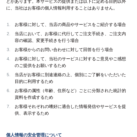
とがあります。本サービスの提供または以下に定める目的以外
工事について
に、当社はお客様の個人情報利用することはありません。
工事エリア
お客様に対して、当店の商品やサービスをご紹介する場合
トイレ見積もりフォーム
当店において、お客様に代行してご注文手続き、ご注文内
容の確認、変更手続きを行う場合
給湯器見積もりフォーム
お客様からのお問い合わせに対して回答を行う場合
お客様に対して、当社のサービスに対するご意見やご感想
のご提供をお願いするため
取り扱いメーカー
協力業者募集
当店がお客様に別途連絡の上、個別にご了解をいただいた
目的に利用するため
DTY
交換工事
お客様の属性（年齢、住所など）ごとに分類された統計的
取り付けの手順
について
資料を作成するため
お客様それぞれの嗜好に適合した情報発信やサービスを提
供、表示するため
個人情報の安全管理について