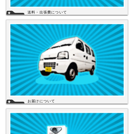
送料・出張費について
一律700円!!
※北海道・九州・沖縄・離島を除く
※エアコンなど大型商品は、別途費用がかかる場合がございますのでお問
い合わせください。
詳細
お届けについて
店舗の在庫商品につきましては、お急ぎの場合、当日の発送が可能な商品
もありますのでお問い合わせください。お取り寄せ商品は、3～5営業日
になります。メーカーなどから納期回答が出ましたらご連絡いたします。
商品の欠品や受注生産品は納期がかかる場合があります。※宅配便でお届
けの場合、時間指定が可能です。