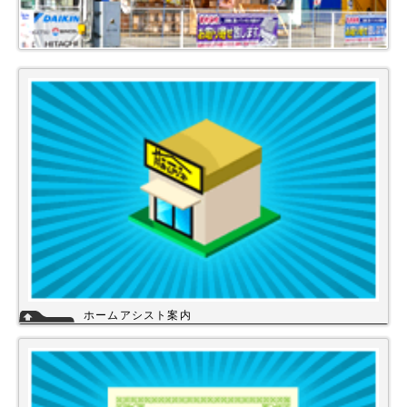
ホームアシスト案内
ホームアシストは、株式会社スイドウセツビコムのホームセンター事業で
行っている【プロ御用達の店】です。
ホームアシストからお客様のご注文頂いた住宅設備機器は品質管理され発
送させて頂いております。
詳細