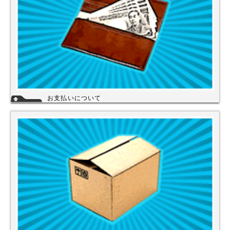
お支払いについて
当店では下記のお支払い方法をご利用いただけます。
・銀行振込（前払い）
・代金引換（商品と引き換え）
※振込手数料および代金引換手数料はお客様負担となっております。【注
意】商品を1円でもお安く提供させて頂く為、カード決済は現在ご利用出
来ません。
詳細