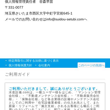
個人情報管理責任者 谷森早苗
331-0077
埼玉県さいたま市西区大字中釘字宮前645-1
メールでのお問い合わせはinfo@suidou-setubi.comへ
特定商取引に関する法律に基づく表示
個人情報保護方針
会社案内
このページの先頭へ
ご利用ガイド
ご利用いただきまして、誠にありがとうございます。
水道設備.comは、一般ユーザー様をはじめ、「マンション管理
会社様」・「不動産メンテナンス会社様」・「不動産販売会社
様」・「保険会社様」など各企業様の設備やメンテナンス会社
としてのご利用や「住宅設備業者様」の仕入れ先として、また
新築・リフォームで「施主支給」されるお客様にも幅広くご利
用いただいていることにより、蛇口・水栓、トイレ、給湯器、