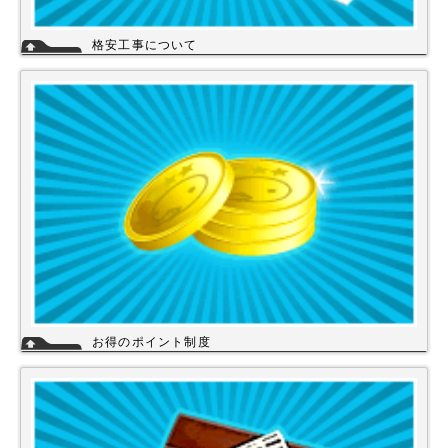
格安工事について
当店の工事スタッフは、社員スタッフの他、当店の企業理念に賛同して頂
き厳しい技術や品質基準をクリアされた協力店さんが同一の価格で契約の
もと同一のサービスを提供していますので安心して交換工事もご依頼下さ
い。
詳細
お得のポイント制度
当店は、末長くご利用頂く為に会員登録いただきましたお客様には、商品
購入ごとにポイントを付与いたします。お貯めいただきましたポイント
は、次回のお買い物にご利用いただくことができます。会員登録されても
ご案内メールは当店を思い出してほしいと思う程度にさせて頂いてます。
詳細