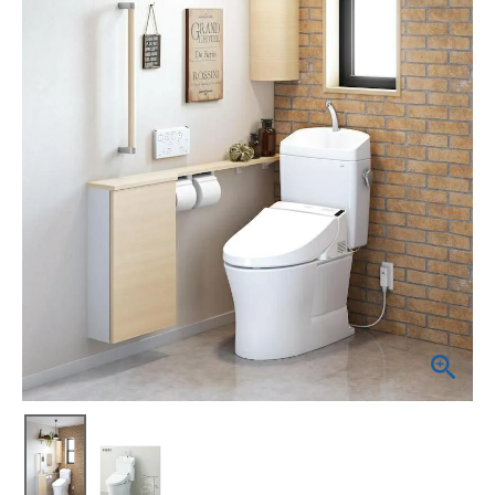
蛇 口
トイレ
給湯器
コンロ
ウォシュレッ
ト
ポンプ
洗面台
蛇口（水栓）の交換はこちら
トイレ（便器）の交換はこちら
ウォシュレットなどの交換はこちら
給湯器の交換はこちら
ガスコンロの交換はこちら