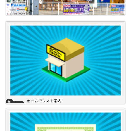
ホームアシスト案内
ホームアシストは、株式会社スイドウセツビコムのホームセンター事業で
行っている【プロ御用達の店】です。
ホームアシストからお客様のご注文頂いた住宅設備機器は品質管理され発
送させて頂いております。
詳細