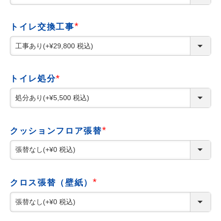
須
)
トイレ交換工事
(
必
須
)
トイレ処分
(
必
須
)
クッションフロア張替
(
必
須
)
クロス張替（壁紙）
(
必
須