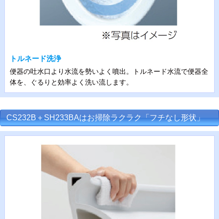
トルネード洗浄
便器の吐水口より水流を勢いよく噴出。トルネード水流で便器全
体を、ぐるりと効率よく洗い流します。
CS232B＋SH233BAはお掃除ラクラク「フチなし形状」