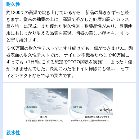
耐久性
約1200℃の高温で焼き上げているから、新品の輝きがずっと続
きます。従来の釉薬の上に、高温で溶かした純度の高い ガラス
層を均一に形成。また優れた耐久性※・耐薬品性があり、長期使
用にもしっかり耐える品質を実現。陶器の美しい輝きを、 ずっ
と守り続けます。
※40万回の耐久性テストでこすり続けても、傷がつきません。陶
器表面の耐久性テストでは、 ナイロン不織布たわしで40万回こ
すっても（1日5回こする想定でTOTO試験を実施）、まったく傷
がつきませんでした。長期にわたるトイレ掃除にも強い、 セフ
ィオンテクトならではの実力です。
親水性