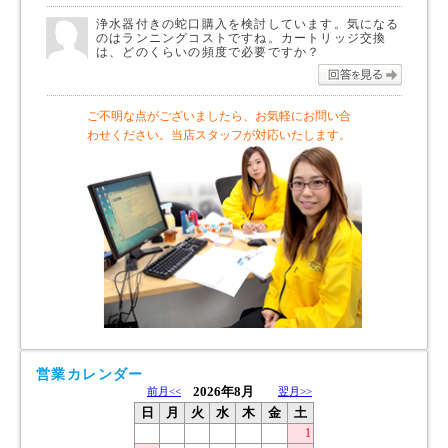
浄水器付きの蛇口購入を検討しています。気になる
のはランニングコストですね。カートリッジ交換
は、どのくらいの頻度で必要ですか？
回答を
ご不明な点がございましたら、お気軽にお問い合
わせください。当店スタッフが対応いたします。
営業カレンダー