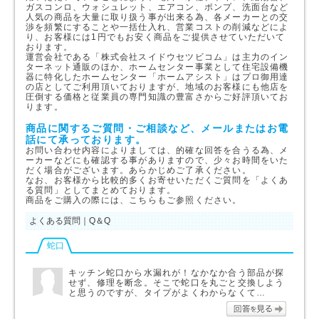
ガスコンロ、ウォシュレット、エアコン、ポンプ、洗面台など
人気の商品を大量に取り扱う事が出来る為、各メーカーとの交
渉を頻繁にすることや一括仕入れ、営業コストの削減などによ
り、お客様には1円でもお安く商品をご提供させていただいて
おります。
運営会社である「株式会社スイドウセツビコム」は主力のイン
ターネット通販のほか、ホームセンター事業として住宅設備機
器に特化したホームセンター「ホームアシスト」はプロ御用達
の店としてご利用頂いておりますが、地域のお客様にも他店を
圧倒する価格と従業員の専門知識の豊富さからご好評頂いてお
ります。
商品に関するご質問・ご相談など、メールまたはお電
話にて承っております。
お問い合わせ内容によりましては、的確な回答を合うる為、メ
ーカーなどにも確認する事がありますので、少々お時間をいた
だく場合がございます。あらかじめご了承ください。
なお、お客様から比較的多くお寄せいただくご質問を「よくあ
る質問」としてまとめております。
商品をご購入の際には、こちらもご参照ください。
よくある質問｜Q＆Q
蛇口
キッチン蛇口から水漏れが！なかなか合う部品が探
せず、修理を断念。そこで蛇口を丸ごと交換しよう
と思うのですが、タイプがよくわからなくて…
回答を