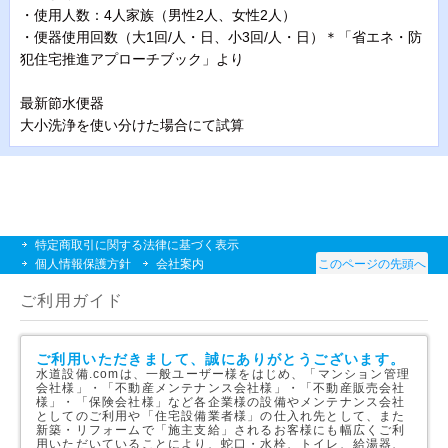
・使用人数：4人家族（男性2人、女性2人）
・便器使用回数（大1回/人・日、小3回/人・日）＊「省エネ・防
犯住宅推進アプローチブック」より
最新節水便器
大小洗浄を使い分けた場合にて試算
特定商取引に関する法律に基づく表示
個人情報保護方針
会社案内
このページの先頭へ
ご利用ガイド
ご利用いただきまして、誠にありがとうございます。
水道設備.comは、一般ユーザー様をはじめ、「マンション管理
会社様」・「不動産メンテナンス会社様」・「不動産販売会社
様」・「保険会社様」など各企業様の設備やメンテナンス会社
としてのご利用や「住宅設備業者様」の仕入れ先として、また
新築・リフォームで「施主支給」されるお客様にも幅広くご利
用いただいていることにより、蛇口・水栓、トイレ、給湯器、