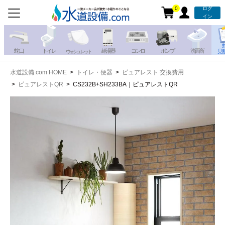
0
ログ
お電話での注文・お見積も
イン
承っております!!
蛇 口
トイレ
給湯器
コンロ
ポンプ
洗面所
見
ウォシュレット
水道設備.com HOME
トイレ・便器
ピュアレスト 交換費用
携帯電話から
iPhone・iPadから
ピュアレストQR
CS232B+SH233BA｜ピュアレストQR
お問い合わせ
写真を送る
写真を送る