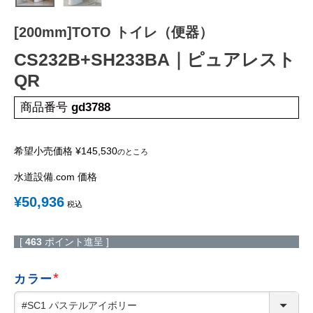
工事について
[200mm]TOTO トイレ（便器）
工事エリア
CS232B+SH233BA｜ピュアレスト
トイレ見積もりフォーム
QR
給湯器見積もりフォーム
商品番号
gd3788
希望小売価格
¥
145,530
のところ
取り扱いメーカー
協力業者募集
水道設備.com 価格
¥
50,936
DTY
交換工事
税込
取り付けの手順
について
[
463
ポイント進呈 ]
カラー
(
必