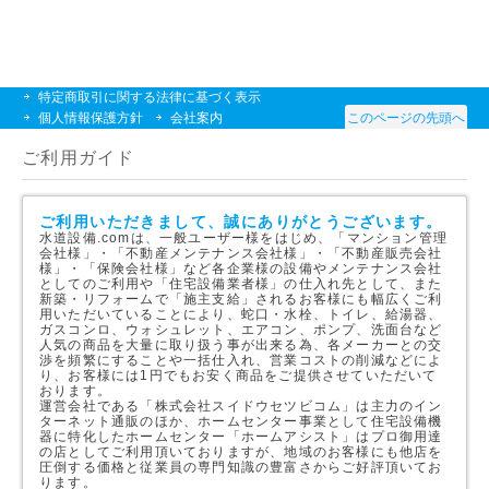
特定商取引に関する法律に基づく表示
個人情報保護方針
会社案内
このページの先頭へ
ご利用ガイド
ご利用いただきまして、誠にありがとうございます。
水道設備.comは、一般ユーザー様をはじめ、「マンション管理
会社様」・「不動産メンテナンス会社様」・「不動産販売会社
様」・「保険会社様」など各企業様の設備やメンテナンス会社
としてのご利用や「住宅設備業者様」の仕入れ先として、また
新築・リフォームで「施主支給」されるお客様にも幅広くご利
用いただいていることにより、蛇口・水栓、トイレ、給湯器、
ガスコンロ、ウォシュレット、エアコン、ポンプ、洗面台など
人気の商品を大量に取り扱う事が出来る為、各メーカーとの交
渉を頻繁にすることや一括仕入れ、営業コストの削減などによ
り、お客様には1円でもお安く商品をご提供させていただいて
おります。
運営会社である「株式会社スイドウセツビコム」は主力のイン
ターネット通販のほか、ホームセンター事業として住宅設備機
器に特化したホームセンター「ホームアシスト」はプロ御用達
の店としてご利用頂いておりますが、地域のお客様にも他店を
圧倒する価格と従業員の専門知識の豊富さからご好評頂いてお
ります。