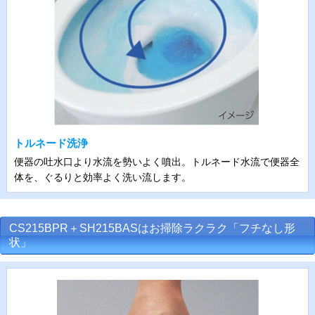
トルネード洗浄
便器の吐水口より水流を勢いよく噴出。トルネード水流で便器全
体を、ぐるりと効率よく洗い流します。
CS215BPR＋SH215BASはお掃除ラクラク「フチなし形
状」