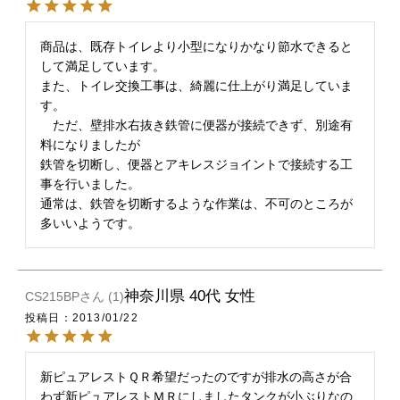
商品は、既存トイレより小型になりかなり節水できると
して満足しています。

また、トイレ交換工事は、綺麗に仕上がり満足していま
す。

　ただ、壁排水右抜き鉄管に便器が接続できず、別途有
料になりましたが

鉄管を切断し、便器とアキレスジョイントで接続する工
事を行いました。

通常は、鉄管を切断するような作業は、不可のところが
神奈川県
40代
女性
CS215BP
1
投稿日
2013/01/22
新ピュアレストＱＲ希望だったのですが排水の高さが合
わず新ピュアレストＭＲにしましたタンクが小ぶりなの