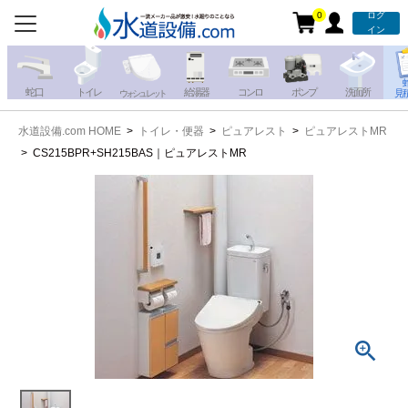
0
ログ
お電話での注文・お見積も
イン
承っております!!
蛇 口
トイレ
給湯器
コンロ
ポンプ
洗面所
見
ウォシュレット
水道設備.com HOME
トイレ・便器
ピュアレスト
ピュアレストMR
携帯電話から
iPhone・iPadから
CS215BPR+SH215BAS｜ピュアレストMR
お問い合わせ
写真を送る
写真を送る