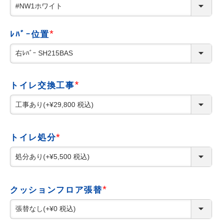
必
工事について
須
)
工事エリア
ﾚﾊﾞｰ位置
(
トイレ見積もりフォーム
必
須
)
給湯器見積もりフォーム
トイレ交換工事
(
必
須
取り扱いメーカー
協力業者募集
)
トイレ処分
DTY
交換工事
(
取り付けの手順
について
必
須
)
クッションフロア張替
(
必
須