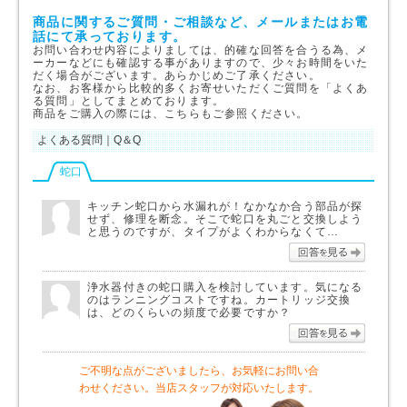
商品に関するご質問・ご相談など、メールまたはお電
話にて承っております。
お問い合わせ内容によりましては、的確な回答を合うる為、メ
ーカーなどにも確認する事がありますので、少々お時間をいた
だく場合がございます。あらかじめご了承ください。
なお、お客様から比較的多くお寄せいただくご質問を「よくあ
る質問」としてまとめております。
商品をご購入の際には、こちらもご参照ください。
よくある質問｜Q＆Q
蛇口
キッチン蛇口から水漏れが！なかなか合う部品が探
せず、修理を断念。そこで蛇口を丸ごと交換しよう
と思うのですが、タイプがよくわからなくて…
回答を
浄水器付きの蛇口購入を検討しています。気になる
のはランニングコストですね。カートリッジ交換
は、どのくらいの頻度で必要ですか？
回答を
ご不明な点がございましたら、お気軽にお問い合
わせください。当店スタッフが対応いたします。