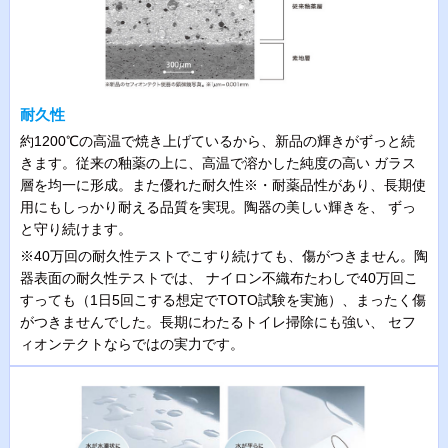
耐久性
約1200℃の高温で焼き上げているから、新品の輝きがずっと続
きます。従来の釉薬の上に、高温で溶かした純度の高い ガラス
層を均一に形成。また優れた耐久性※・耐薬品性があり、長期使
用にもしっかり耐える品質を実現。陶器の美しい輝きを、 ずっ
と守り続けます。
※40万回の耐久性テストでこすり続けても、傷がつきません。陶
器表面の耐久性テストでは、 ナイロン不織布たわしで40万回こ
すっても（1日5回こする想定でTOTO試験を実施）、まったく傷
がつきませんでした。長期にわたるトイレ掃除にも強い、 セフ
ィオンテクトならではの実力です。