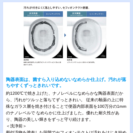
陶器表面は、菌すら入り込めないなめらか仕上げ。汚れが落
ちやすくずっときれいです。
約1200℃で焼き上げた、ナノレベルになめらかな陶器表面だか
ら、汚れがツルッと落ちてずっときれい。 従来の釉薬の上に特
殊なガラス層を焼き付けることで便器内部表面を100万分の1mm
のナノレベルで なめらかに仕上げました。優れた耐久性があ
り、陶器の美しい輝きをずっと守り続けます。
＜洗浄前＞
擬似汚物を塗布した段階でセフィオンテクトは汚れをはじき始め