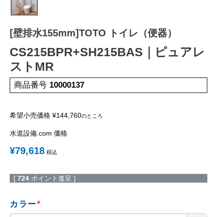
蛇 口
トイレ
給湯器
コンロ
ウォシュレッ
ト
[壁排水155mm]TOTO トイレ（便器）
ポンプ
洗面台
CS215BPR+SH215BAS｜ピュアレ
ストMR
商品番号
10000137
蛇口（水栓）の交換はこちら
トイレ（便器）の交換はこちら
希望小売価格
¥
144,760
のところ
水道設備.com 価格
ウォシュレットなどの交換はこちら
¥
79,618
税込
給湯器の交換はこちら
ガスコンロの交換はこちら
[
724
ポイント進呈 ]
カラー
(