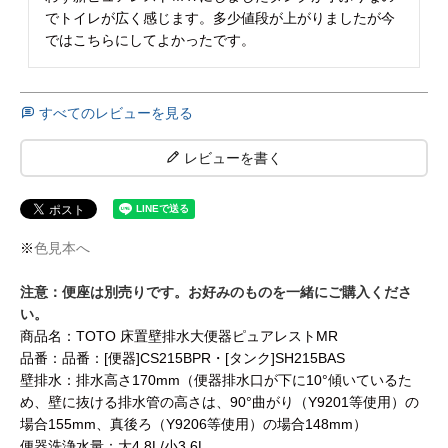
でトイレが広く感じます。多少値段が上がりましたが今
ではこちらにしてよかったです。
すべてのレビューを見る
レビューを書く
※
色見本へ
注意：便座は別売りです。お好みのものを一緒にご購入くださ
い。
商品名：TOTO 床置壁排水大便器ピュアレストMR
品番：品番：[便器]CS215BPR・[タンク]SH215BAS
壁排水：排水高さ170mm（便器排水口が下に10°傾いているた
め、壁に抜ける排水管の高さは、90°曲がり（Y9201等使用）の
場合155mm、真後ろ（Y9206等使用）の場合148mm）
便器洗浄水量：大4.8L/小3.6L