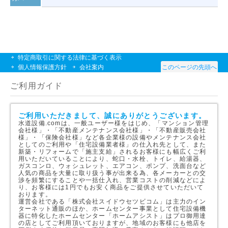
特定商取引に関する法律に基づく表示
個人情報保護方針
会社案内
このページの先頭へ
ご利用ガイド
ご利用いただきまして、誠にありがとうございます。
水道設備.comは、一般ユーザー様をはじめ、「マンション管理
会社様」・「不動産メンテナンス会社様」・「不動産販売会社
様」・「保険会社様」など各企業様の設備やメンテナンス会社
としてのご利用や「住宅設備業者様」の仕入れ先として、また
新築・リフォームで「施主支給」されるお客様にも幅広くご利
用いただいていることにより、蛇口・水栓、トイレ、給湯器、
ガスコンロ、ウォシュレット、エアコン、ポンプ、洗面台など
人気の商品を大量に取り扱う事が出来る為、各メーカーとの交
渉を頻繁にすることや一括仕入れ、営業コストの削減などによ
り、お客様には1円でもお安く商品をご提供させていただいて
おります。
運営会社である「株式会社スイドウセツビコム」は主力のイン
ターネット通販のほか、ホームセンター事業として住宅設備機
器に特化したホームセンター「ホームアシスト」はプロ御用達
の店としてご利用頂いておりますが、地域のお客様にも他店を