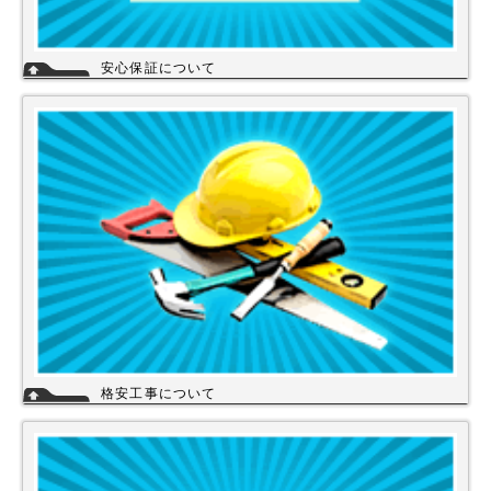
安心保証について
株式会社スイドウセツビコムは、各メーカーに会社名が登録され取り引き
しています。
その為、商品の初期不良や新品メーカー保証が受けられます。
工事を頼まれた場合、工事保証は5年間は無料修理にて対応致します。
格安工事について
当店の工事スタッフは、社員スタッフの他、当店の企業理念に賛同して頂
き厳しい技術や品質基準をクリアされた協力店さんが同一の価格で契約の
もと同一のサービスを提供していますので安心して交換工事もご依頼下さ
い。
詳細