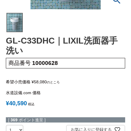
蛇 口
トイレ
給湯器
コンロ
ウォシュレッ
ト
ポンプ
洗面台
GL-C33DHC｜LIXIL洗面器手
洗い
蛇口（水栓）の交換はこちら
商品番号
10000628
トイレ（便器）の交換はこちら
ウォシュレットなどの交換はこちら
希望小売価格
¥
58,080
のところ
水道設備.com 価格
給湯器の交換はこちら
¥
40,590
税込
ガスコンロの交換はこちら
[
369
ポイント進呈 ]
お気に入りに登録する