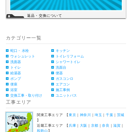
返品・交換について
お客様のご都合による返品・交換（弊社による誤配送は除く）は承ってお
りません。過剰な在庫や不良在庫などコストを減らす事により販売価格を
維持しておりますのでご理解頂きますようお願いします。ご購入の際は、
事前に仕様・サイズ等をお確かめの上、ご注文いただけますようお願い申
カテゴリー一覧
し上げます。
詳細
蛇口・ 水栓
キッチン
ウォシュレット
トイレリフォーム
洗面器
シャワートイレ
トイレ
洗面台
給湯器
便器
ポンプ
ガスコンロ
便座
エアコン
浴室
施工事例
交換工事・取り付け
ユニットバス
工事エリア
関東工事エリア 【
東京
｜
神奈川
｜
埼玉
｜
千葉
｜
茨城
】
近畿工事エリア 【
兵庫
｜
大阪
｜
京都
｜
奈良
｜
滋賀
｜
和歌山
】