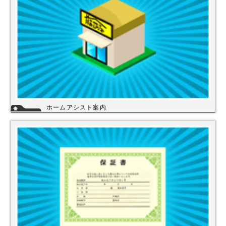
ホームアシスト案内
ホームアシストは、株式会社スイドウセツビコムのホームセンター事業で
行っている【プロ御用達の店】です。
ホームアシストからお客様のご注文頂いた住宅設備機器は品質管理され発
送させて頂いております。
詳細