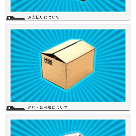
お支払いについて
当店では下記のお支払い方法をご利用いただけます。
・銀行振込（前払い）
・代金引換（商品と引き換え）
※振込手数料および代金引換手数料はお客様負担となっております。【注
意】商品を1円でもお安く提供させて頂く為、カード決済は現在ご利用出
来ません。
詳細
送料・出張費について
一律700円!!
※北海道・九州・沖縄・離島を除く
※エアコンなど大型商品は、別途費用がかかる場合がございますのでお問
い合わせください。
詳細