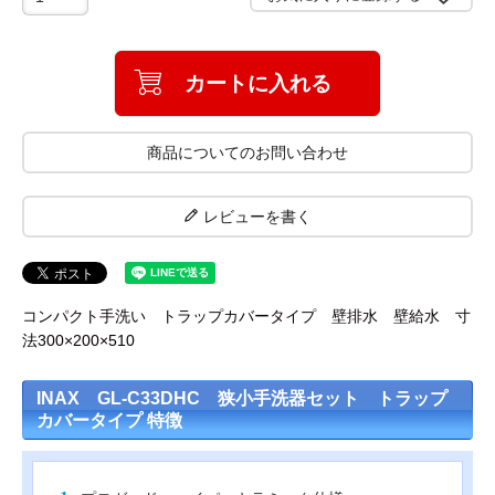
工事について
工事エリア
カートに入れる
トイレ見積もりフォーム
商品についてのお問い合わせ
給湯器見積もりフォーム
レビューを書く
取り扱いメーカー
協力業者募集
コンパクト手洗い トラップカバータイプ 壁排水 壁給水 寸
DTY
交換工事
法300×200×510
取り付けの手順
について
INAX GL-C33DHC 狭小手洗器セット トラップ
カバータイプ 特徴