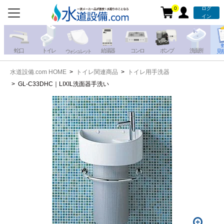
0
ログ
お電話での注文・お見積も
イン
承っております!!
蛇 口
トイレ
給湯器
コンロ
ポンプ
洗面所
見
ウォシュレット
水道設備.com HOME
トイレ関連商品
トイレ用手洗器
携帯電話から
iPhone・iPadから
GL-C33DHC｜LIXIL洗面器手洗い
お問い合わせ
写真を送る
写真を送る