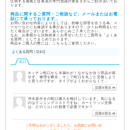
圧倒する価格と従業員の専門知識の豊富さからご好評頂いてお
ります。
商品に関するご質問・ご相談など、メールまたはお電
話にて承っております。
お問い合わせ内容によりましては、的確な回答を合うる為、メ
ーカーなどにも確認する事がありますので、少々お時間をいた
だく場合がございます。あらかじめご了承ください。
なお、お客様から比較的多くお寄せいただくご質問を「よくあ
る質問」としてまとめております。
商品をご購入の際には、こちらもご参照ください。
よくある質問｜Q＆Q
蛇口
キッチン蛇口から水漏れが！なかなか合う部品が探
せず、修理を断念。そこで蛇口を丸ごと交換しよう
と思うのですが、タイプがよくわからなくて…
回答を
浄水器付きの蛇口購入を検討しています。気になる
のはランニングコストですね。カートリッジ交換
は、どのくらいの頻度で必要ですか？
回答を
ご不明な点がございましたら、お気軽にお問い合