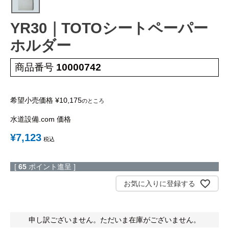
蛇 口
トイレ
給湯器
コンロ
ウォシュレッ
ト
YR30｜TOTOシートペーパー
ホルダー
ポンプ
洗面台
商品番号
10000742
蛇口（水栓）の交換はこちら
希望小売価格
¥
10,175
のところ
トイレ（便器）の交換はこちら
水道設備.com 価格
¥
7,123
税込
ウォシュレットなどの交換はこちら
給湯器の交換はこちら
[
65
ポイント進呈 ]
お気に入りに登録する
ガスコンロの交換はこちら
申し訳ございません。ただいま在庫がございません。