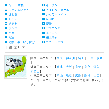
蛇口・ 水栓
キッチン
ウォシュレット
トイレリフォーム
洗面器
シャワートイレ
トイレ
洗面台
給湯器
便器
ポンプ
ガスコンロ
便座
エアコン
浴室
施工事例
交換工事・取り付け
ユニットバス
工事エリア
関東工事エリア 【
東京
｜
神奈川
｜
埼玉
｜
千葉
｜
茨城
】
近畿工事エリア 【
兵庫
｜
大阪
｜
京都
｜
奈良
｜
滋賀
｜
和歌山
】
中国工事エリア 【
岡山
｜
鳥取
｜
広島
｜
島根
｜
山口
】
＊一部工事エリア外がございますのでお問い合わせ下
さい。