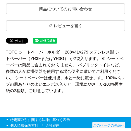
工事について
商品についてのお問い合わせ
工事エリア
レビューを書く
トイレ見積もりフォーム
給湯器見積もりフォーム
TOTO シートペーパーホルダー 208×41×279 ステンレス製 シー
トペーパー（YR3FまたはYR3G） が2袋入ります。 ※ シートペ
ーパーは商品に含まれてお りません。 パブリックトイレなど、
取り扱いメーカー
協力業者募集
多数の人が腰掛便器を使用する場合便座に敷いてご利用くださ
い。 シートペーパーは使用後、水と一緒に流せます。100%パル
プの肌あたりのよいエンボス入りと、環境にやさしい100%再生
DTY
交換工事
紙の2種類、ご用意しています。
取り付けの手順
について
特定商取引に関する法律に基づく表示
個人情報保護方針
会社案内
このページの先頭へ