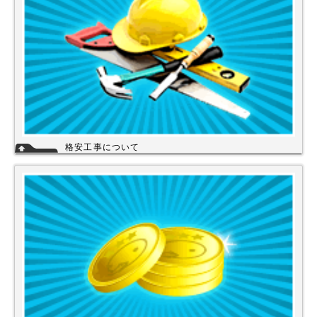
格安工事について
当店の工事スタッフは、社員スタッフの他、当店の企業理念に賛同して頂
き厳しい技術や品質基準をクリアされた協力店さんが同一の価格で契約の
もと同一のサービスを提供していますので安心して交換工事もご依頼下さ
い。
詳細