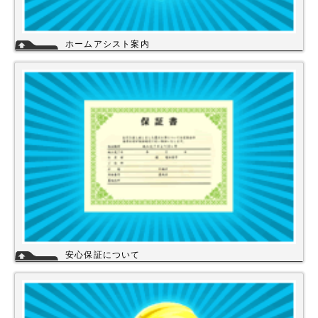
ホームアシスト案内
ホームアシストは、株式会社スイドウセツビコムのホームセンター事業で
行っている【プロ御用達の店】です。
ホームアシストからお客様のご注文頂いた住宅設備機器は品質管理され発
送させて頂いております。
詳細
安心保証について
株式会社スイドウセツビコムは、各メーカーに会社名が登録され取り引き
しています。
その為、商品の初期不良や新品メーカー保証が受けられます。
工事を頼まれた場合、工事保証は5年間は無料修理にて対応致します。