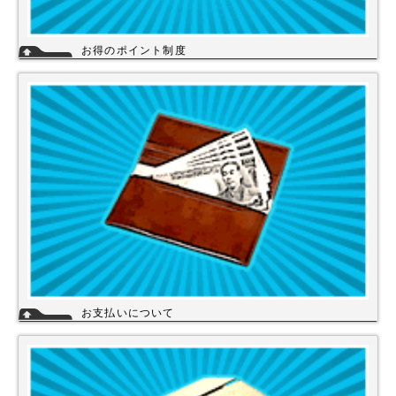
お得のポイント制度
当店は、末長くご利用頂く為に会員登録いただきましたお客様には、商品
購入ごとにポイントを付与いたします。お貯めいただきましたポイント
は、次回のお買い物にご利用いただくことができます。会員登録されても
ご案内メールは当店を思い出してほしいと思う程度にさせて頂いてます。
詳細
お支払いについて
当店では下記のお支払い方法をご利用いただけます。
・銀行振込（前払い）
・代金引換（商品と引き換え）
※振込手数料および代金引換手数料はお客様負担となっております。【注
意】商品を1円でもお安く提供させて頂く為、カード決済は現在ご利用出
来ません。