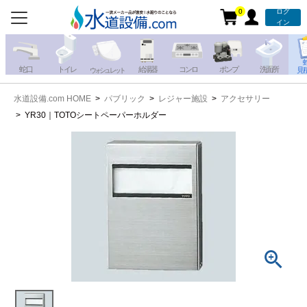
0
ログ
お電話での注文・お見積も
イン
承っております!!
蛇 口
トイレ
給湯器
コンロ
ポンプ
洗面所
見
ウォシュレット
水道設備.com HOME
パブリック
レジャー施設
アクセサリー
携帯電話から
iPhone・iPadから
YR30｜TOTOシートペーパーホルダー
お問い合わせ
写真を送る
写真を送る