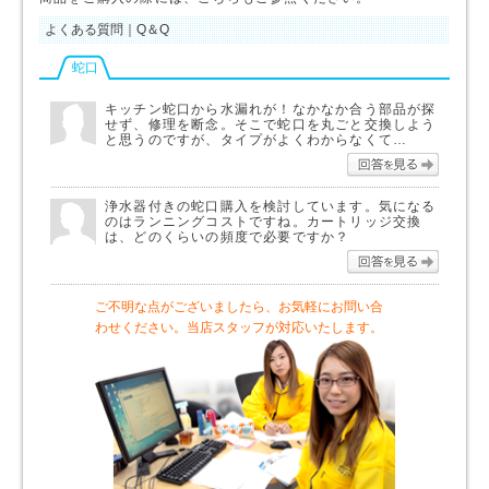
よくある質問｜Q＆Q
蛇口
キッチン蛇口から水漏れが！なかなか合う部品が探
せず、修理を断念。そこで蛇口を丸ごと交換しよう
と思うのですが、タイプがよくわからなくて…
回答を
浄水器付きの蛇口購入を検討しています。気になる
のはランニングコストですね。カートリッジ交換
は、どのくらいの頻度で必要ですか？
回答を
ご不明な点がございましたら、お気軽にお問い合
わせください。当店スタッフが対応いたします。