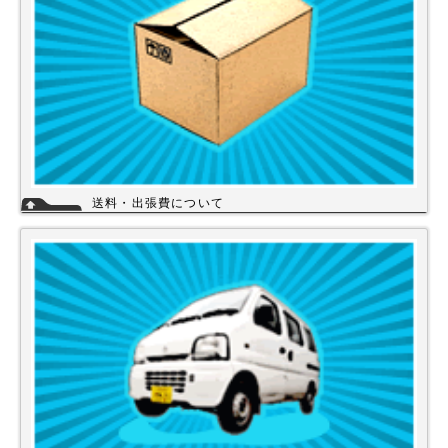
詳細
送料・出張費について
一律700円!!
※北海道・九州・沖縄・離島を除く
※エアコンなど大型商品は、別途費用がかかる場合がございますのでお問
い合わせください。
詳細