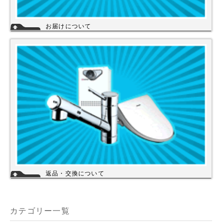
お届けについて
店舗の在庫商品につきましては、お急ぎの場合、当日の発送が可能な商品
もありますのでお問い合わせください。お取り寄せ商品は、3～5営業日
になります。メーカーなどから納期回答が出ましたらご連絡いたします。
商品の欠品や受注生産品は納期がかかる場合があります。※宅配便でお届
けの場合、時間指定が可能です。
返品・交換について
お客様のご都合による返品・交換（弊社による誤配送は除く）は承ってお
りません。過剰な在庫や不良在庫などコストを減らす事により販売価格を
維持しておりますのでご理解頂きますようお願いします。ご購入の際は、
事前に仕様・サイズ等をお確かめの上、ご注文いただけますようお願い申
カテゴリー一覧
し上げます。
詳細