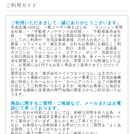
ご利用ガイド
ご利用いただきまして、誠にありがとうございます。
水道設備.comは、一般ユーザー様をはじめ、「マンション管理
会社様」・「不動産メンテナンス会社様」・「不動産販売会社
様」・「保険会社様」など各企業様の設備やメンテナンス会社
としてのご利用や「住宅設備業者様」の仕入れ先として、また
新築・リフォームで「施主支給」されるお客様にも幅広くご利
用いただいていることにより、蛇口・水栓、トイレ、給湯器、
ガスコンロ、ウォシュレット、エアコン、ポンプ、洗面台など
人気の商品を大量に取り扱う事が出来る為、各メーカーとの交
渉を頻繁にすることや一括仕入れ、営業コストの削減などによ
り、お客様には1円でもお安く商品をご提供させていただいて
おります。
運営会社である「株式会社スイドウセツビコム」は主力のイン
ターネット通販のほか、ホームセンター事業として住宅設備機
器に特化したホームセンター「ホームアシスト」はプロ御用達
の店としてご利用頂いておりますが、地域のお客様にも他店を
圧倒する価格と従業員の専門知識の豊富さからご好評頂いてお
ります。
商品に関するご質問・ご相談など、メールまたはお電
話にて承っております。
お問い合わせ内容によりましては、的確な回答を合うる為、メ
ーカーなどにも確認する事がありますので、少々お時間をいた
だく場合がございます。あらかじめご了承ください。
なお、お客様から比較的多くお寄せいただくご質問を「よくあ
る質問」としてまとめております。
商品をご購入の際には、こちらもご参照ください。