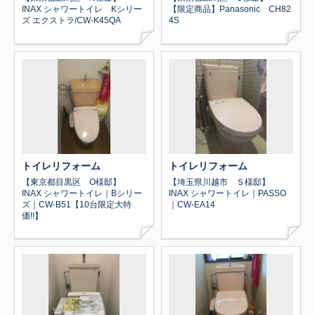
INAX シャワートイレ Kシリー
【限定商品】Panasonic CH82
ズ エクストラ/CW-K45QA
4S
トイレリフォーム
トイレリフォーム
【東京都目黒区 O様邸】
【埼玉県川越市 Ｓ様邸】
INAX シャワートイレ｜Bシリー
INAX シャワートイレ｜PASSO
ズ｜CW-B51【10台限定大特
｜CW-EA14
価!!】