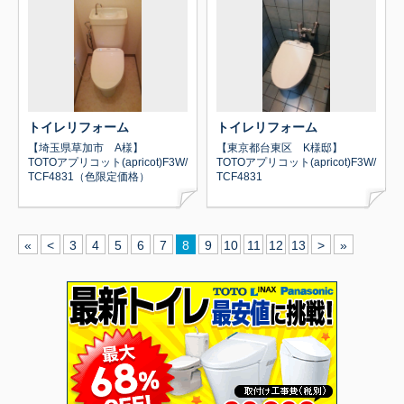
トイレリフォーム
トイレリフォーム
【埼玉県草加市 A様】
【東京都台東区 K様邸】
TOTOアプリコット(apricot)F3W/
TOTOアプリコット(apricot)F3W/
TCF4831（色限定価格）
TCF4831
«
<
3
4
5
6
7
8
9
10
11
12
13
>
»