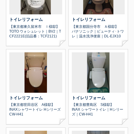
トイレリフォーム
トイレリフォーム
【東京都東久留米市 Ｉ様邸】
【東京都国分寺市 Ａ様邸】
TOTO ウォシュレット｜BV2｜T
パナソニック｜ビューティ･トワ
CF2221E(旧品番：TCF2121)
レ｜温水洗浄便座｜DL-EJX10
トイレリフォーム
トイレリフォーム
【東京都世田谷区 A様邸】
【東京都豊島区 S様邸】
INAXシャワートイレ Hシリーズ
INAX シャワートイレ｜Hシリー
CW-H41
ズ｜CW-H41