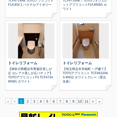
TCF4714AK TOTOアプリコット
TCF4714AK｜TOTOウォシュレ
F1A #SC1 パステルアイボリー
ットアプリコットF1A #NW1 ホ
ワイト
トイレリフォーム
トイレリフォーム
【神奈川県横浜市青葉区美しが
【埼玉県志木市柏町 一戸建て】
丘 セレアス美しが丘パティア】
TOTOアプリコット TCF4833AK
TOTOアプリコットF3 TCF4734
S #NG2 ホワイトグレー（受注
#NW1 ホワイト
生産）
«
<
1
2
3
4
5
6
7
8
9
10
11
>
»