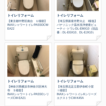
トイレリフォーム
トイレリフォーム
【東京都中野区南台 Ｕ様邸】
【埼玉県新座市野火止 I様低】
INAXシャワートイレPASSOCW-
パナソニック温水洗浄便座ビュ
EA22
ーティ･トワレDL-EMX10（旧品
番：DL-EGX10、DL-EJX10）
トイレリフォーム
トイレリフォーム
【神奈川県横浜市神奈川区神大
【埼玉県北足立郡伊奈町小室
寺 Ｓ様邸】
Ｉ様邸】
INAXシャワートイレPASSOシリ
INAXシャワートイレKシリーズ
ーズCW-EA21
エクストラCW-K45A