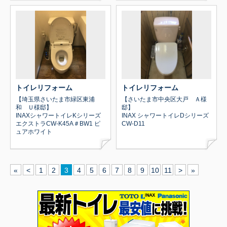
トイレリフォーム
トイレリフォーム
【埼玉県さいたま市緑区東浦
【さいたま市中央区大戸 Ａ様
和 Ｕ様邸】
邸】
INAXシャワートイレKシリーズ
INAX シャワートイレDシリーズ
エクストラCW-K45A＃BW1 ピ
CW-D11
ュアホワイト
«
<
1
2
3
4
5
6
7
8
9
10
11
>
»