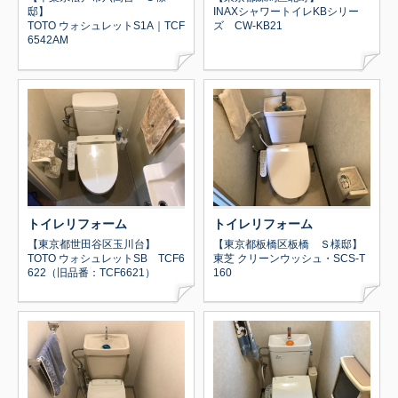
邸】
INAXシャワートイレKBシリー
TOTO ウォシュレットS1A｜TCF
ズ CW-KB21
6542AM
トイレリフォーム
トイレリフォーム
【東京都世田谷区玉川台】
【東京都板橋区板橋 Ｓ様邸】
TOTO ウォシュレットSB TCF6
東芝 クリーンウッシュ・SCS-T
622（旧品番：TCF6621）
160