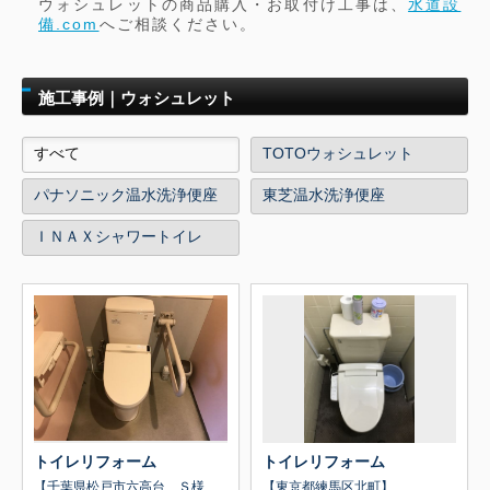
ウォシュレットの商品購入・お取付け工事は、
水道設
備.com
へご相談ください。
施工事例｜ウォシュレット
すべて
TOTOウォシュレット
パナソニック温水洗浄便座
東芝温水洗浄便座
ＩＮＡＸシャワートイレ
トイレリフォーム
トイレリフォーム
【千葉県松戸市六高台 Ｓ様
【東京都練馬区北町】