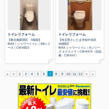
トイレリフォーム
トイレリフォーム
【東京都新宿区 A様邸】
【埼玉県さいたま市知中央区
INAX｜シャワートイレ｜KBシリ
Ｍ様邸】
ーズ｜CW-KB21
INAX シャワートイレ｜Kシリー
ズ エクストラ｜CW-K47A（旧品
番：CW-K47）
«
<
2
3
4
5
6
7
8
9
10
11
12
>
»