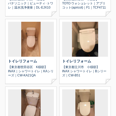
パナソニック｜ビューティ･トワ
TOTO ウォシュレット｜アプリ
レ｜温水洗浄便座｜DL-EJX10
コット(apricot)｜F1｜TCF4711
トイレリフォーム
トイレリフォーム
【東京都世田谷区 K様邸】
【東京都立川市 Ｏ様邸】
INAX｜シャワートイレ｜KAシリ
INAX シャワートイレ｜Bシリー
ーズ｜CW-KA21QA
ズ｜CW-B51