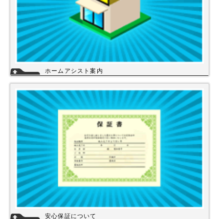
ホームアシスト案内
ホームアシストは、株式会社スイドウセツビコムのホームセンター事業で
行っている【プロ御用達の店】です。
ホームアシストからお客様のご注文頂いた住宅設備機器は品質管理され発
送させて頂いております。
詳細
安心保証について