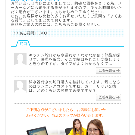
お問い合わせ内容によりましては、的確な回答を合うる為、メ
ーカーなどにも確認する事がありますので、少々お時間をいた
だく場合がございます。あらかじめご了承ください。
なお、お客様から比較的多くお寄せいただくご質問を「よくあ
る質問」としてまとめております。
商品をご購入の際には、こちらもご参照ください。
よくある質問｜Q＆Q
蛇口
キッチン蛇口から水漏れが！なかなか合う部品が探
せず、修理を断念。そこで蛇口を丸ごと交換しよう
と思うのですが、タイプがよくわからなくて…
回答を
浄水器付きの蛇口購入を検討しています。気になる
のはランニングコストですね。カートリッジ交換
は、どのくらいの頻度で必要ですか？
回答を
ご不明な点がございましたら、お気軽にお問い合
わせください。当店スタッフが対応いたします。