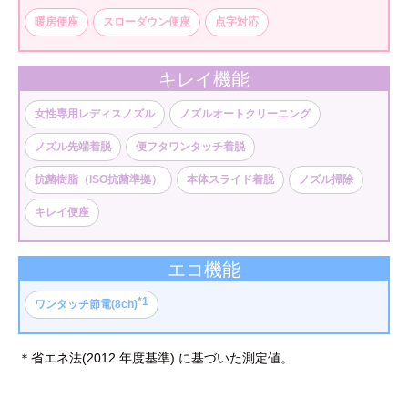
暖房便座
スローダウン便座
点字対応
キレイ機能
女性専用レディスノズル
ノズルオートクリーニング
ノズル先端着脱
便フタワンタッチ着脱
抗菌樹脂（ISO抗菌準拠）
本体スライド着脱
ノズル掃除
キレイ便座
エコ機能
*1
ワンタッチ節電(8ch)
＊省エネ法(2012 年度基準) に基づいた測定値。