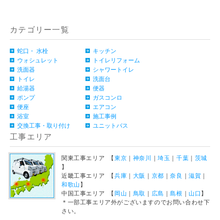
お客様のご都合による返品・交換（弊社による誤配送は除く）は承ってお
りません。過剰な在庫や不良在庫などコストを減らす事により販売価格を
維持しておりますのでご理解頂きますようお願いします。ご購入の際は、
事前に仕様・サイズ等をお確かめの上、ご注文いただけますようお願い申
カテゴリー一覧
し上げます。
詳細
蛇口・ 水栓
キッチン
ウォシュレット
トイレリフォーム
洗面器
シャワートイレ
トイレ
洗面台
給湯器
便器
ポンプ
ガスコンロ
便座
エアコン
浴室
施工事例
交換工事・取り付け
ユニットバス
工事エリア
関東工事エリア 【
東京
｜
神奈川
｜
埼玉
｜
千葉
｜
茨城
】
近畿工事エリア 【
兵庫
｜
大阪
｜
京都
｜
奈良
｜
滋賀
｜
和歌山
】
中国工事エリア 【
岡山
｜
鳥取
｜
広島
｜
島根
｜
山口
】
＊一部工事エリア外がございますのでお問い合わせ下
さい。