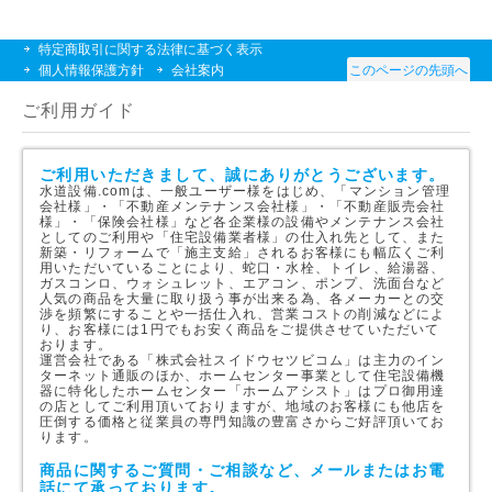
特定商取引に関する法律に基づく表示
個人情報保護方針
会社案内
このページの先頭へ
ご利用ガイド
ご利用いただきまして、誠にありがとうございます。
水道設備.comは、一般ユーザー様をはじめ、「マンション管理
会社様」・「不動産メンテナンス会社様」・「不動産販売会社
様」・「保険会社様」など各企業様の設備やメンテナンス会社
としてのご利用や「住宅設備業者様」の仕入れ先として、また
新築・リフォームで「施主支給」されるお客様にも幅広くご利
用いただいていることにより、蛇口・水栓、トイレ、給湯器、
ガスコンロ、ウォシュレット、エアコン、ポンプ、洗面台など
人気の商品を大量に取り扱う事が出来る為、各メーカーとの交
渉を頻繁にすることや一括仕入れ、営業コストの削減などによ
り、お客様には1円でもお安く商品をご提供させていただいて
おります。
運営会社である「株式会社スイドウセツビコム」は主力のイン
ターネット通販のほか、ホームセンター事業として住宅設備機
器に特化したホームセンター「ホームアシスト」はプロ御用達
の店としてご利用頂いておりますが、地域のお客様にも他店を
圧倒する価格と従業員の専門知識の豊富さからご好評頂いてお
ります。
商品に関するご質問・ご相談など、メールまたはお電
話にて承っております。