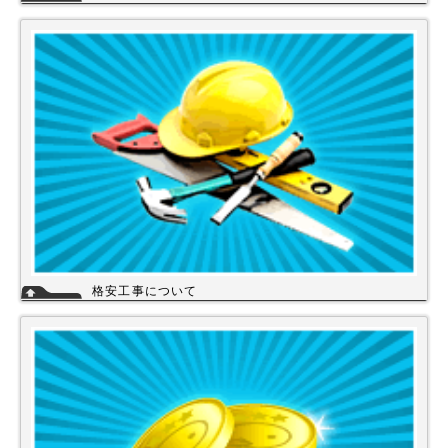
株式会社スイドウセツビコムは、各メーカーに会社名が登録され取り引き
しています。
その為、商品の初期不良や新品メーカー保証が受けられます。
工事を頼まれた場合、工事保証は5年間は無料修理にて対応致します。
格安工事について
当店の工事スタッフは、社員スタッフの他、当店の企業理念に賛同して頂
き厳しい技術や品質基準をクリアされた協力店さんが同一の価格で契約の
もと同一のサービスを提供していますので安心して交換工事もご依頼下さ
い。
詳細