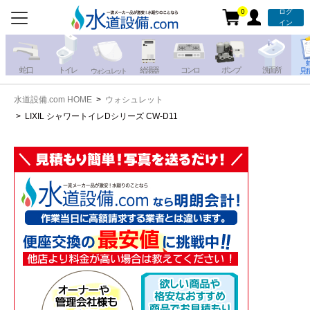
0
ログ
お電話での注文・お見積も
イン
承っております!!
蛇 口
トイレ
給湯器
コンロ
ポンプ
洗面所
見
ウォシュレット
水道設備.com HOME
ウォシュレット
携帯電話から
iPhone・iPadから
LIXIL シャワートイレDシリーズ CW-D11
お問い合わせ
写真を送る
写真を送る