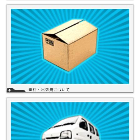
当店では下記のお支払い方法をご利用いただけます。
・銀行振込（前払い）
・代金引換（商品と引き換え）
※振込手数料および代金引換手数料はお客様負担となっております。【注
意】商品を1円でもお安く提供させて頂く為、カード決済は現在ご利用出
来ません。
詳細
送料・出張費について
一律700円!!
※北海道・九州・沖縄・離島を除く
※エアコンなど大型商品は、別途費用がかかる場合がございますのでお問
い合わせください。
詳細