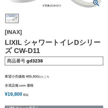
工事について
工事エリア
トイレ見積もりフォーム
[INAX]
給湯器見積もりフォーム
LIXIL シャワートイレDシリー
ズ CW-D11
取り扱いメーカー
協力業者募集
商品番号
gd3238
DTY
交換工事
取り付けの手順
について
希望小売価格
¥
85,800
のところ
水道設備.com 価格
¥
19,800
税込
[
180
ポイント進呈 ]