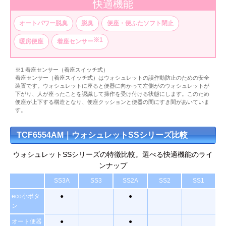
快適機能
オートパワー脱臭
脱臭
便座・便ふたソフト閉止
※1
暖房便座
着座センサー
※1 着座センサー（着座スイッチ式）
着座センサー（着座スイッチ式）はウォシュレットの誤作動防止のための安全
装置です。ウォシュレットに座ると便器に向かって左側がのウォシュレットが
下がり、人が座ったことを認識して操作を受け付ける状態にします。このため
便座が上下する構造となり、便座クッションと便器の間にすき間があいていま
す。
TCF6554AM｜ウォシュレットSSシリーズ比較
ウォシュレットSSシリーズの特徴比較。選べる快適機能のライ
ンナップ
SS3A
SS3
SS2A
SS2
SS1
eco小ボタ
●
●
ン
オート便器
●
●