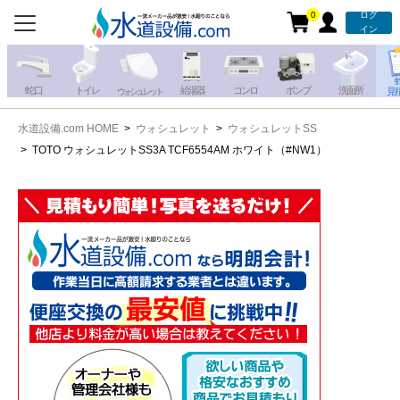
0
ログ
お電話での注文・お見積も
イン
承っております!!
蛇 口
トイレ
給湯器
コンロ
ポンプ
洗面所
見
ウォシュレット
水道設備.com HOME
ウォシュレット
ウォシュレットSS
携帯電話から
iPhone・iPadから
TOTO ウォシュレットSS3A TCF6554AM ホワイト（#NW1）
お問い合わせ
写真を送る
写真を送る