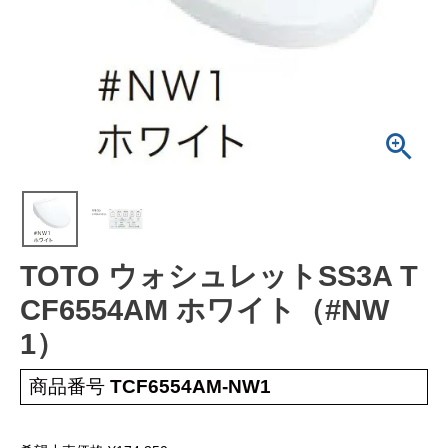
工事について
工事エリア
トイレ見積もりフォーム
給湯器見積もりフォーム
取り扱いメーカー
協力業者募集
TOTO ウォシュレットSS3A T
DTY
交換工事
CF6554AM ホワイト（#NW
取り付けの手順
について
1）
商品番号
TCF6554AM-NW1