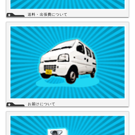
送料・出張費について
一律700円!!
※北海道・九州・沖縄・離島を除く
※エアコンなど大型商品は、別途費用がかかる場合がございますのでお問
い合わせください。
詳細
お届けについて
店舗の在庫商品につきましては、お急ぎの場合、当日の発送が可能な商品
もありますのでお問い合わせください。お取り寄せ商品は、3～5営業日
になります。メーカーなどから納期回答が出ましたらご連絡いたします。
商品の欠品や受注生産品は納期がかかる場合があります。※宅配便でお届
けの場合、時間指定が可能です。