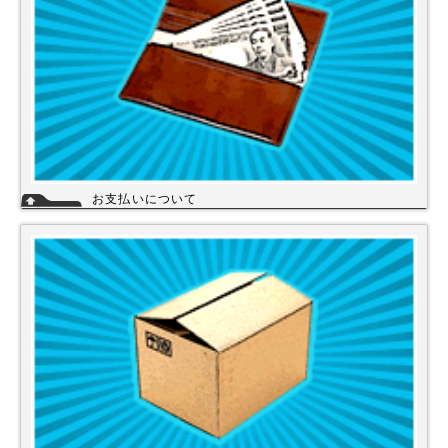
お支払いについて
当店では下記のお支払い方法をご利用いただけます。
・銀行振込（前払い）
・代金引換（商品と引き換え）
※振込手数料および代金引換手数料はお客様負担となっております。【注
意】商品を1円でもお安く提供させて頂く為、カード決済は現在ご利用出
来ません。
詳細