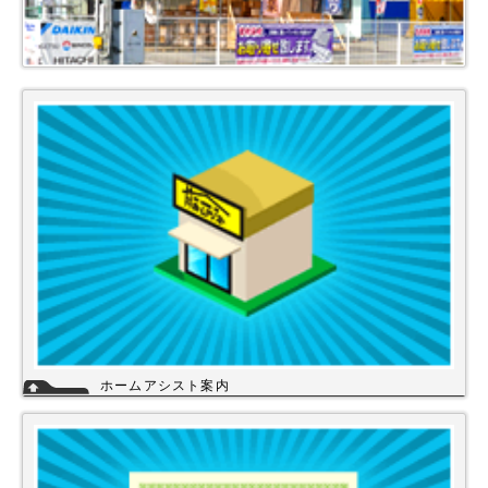
ホームアシスト案内
ホームアシストは、株式会社スイドウセツビコムのホームセンター事業で
行っている【プロ御用達の店】です。
ホームアシストからお客様のご注文頂いた住宅設備機器は品質管理され発
送させて頂いております。
詳細