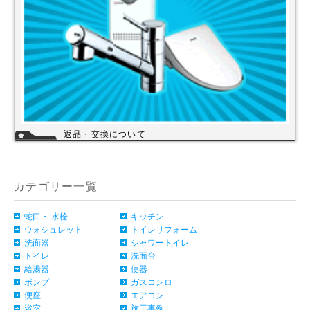
返品・交換について
お客様のご都合による返品・交換（弊社による誤配送は除く）は承ってお
りません。過剰な在庫や不良在庫などコストを減らす事により販売価格を
維持しておりますのでご理解頂きますようお願いします。ご購入の際は、
事前に仕様・サイズ等をお確かめの上、ご注文いただけますようお願い申
カテゴリー一覧
し上げます。
詳細
蛇口・ 水栓
キッチン
ウォシュレット
トイレリフォーム
洗面器
シャワートイレ
トイレ
洗面台
給湯器
便器
ポンプ
ガスコンロ
便座
エアコン
浴室
施工事例