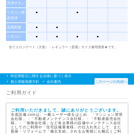
洗浄ボタン
リモコン便
●
●
器洗浄
温風乾燥
●
●
リモコン
●
●
●
●
全てエロンゲート（大形）・レギュラー（普通）サイズ兼用便座★です。
特定商取引に関する法律に基づく表示
個人情報保護方針
会社案内
このページの先頭へ
ご利用ガイド
ご利用いただきまして、誠にありがとうございます。
水道設備.comは、一般ユーザー様をはじめ、「マンション管理
会社様」・「不動産メンテナンス会社様」・「不動産販売会社
様」・「保険会社様」など各企業様の設備やメンテナンス会社
としてのご利用や「住宅設備業者様」の仕入れ先として、また
新築・リフォームで「施主支給」されるお客様にも幅広くご利