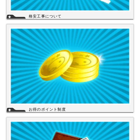
格安工事について
当店の工事スタッフは、社員スタッフの他、当店の企業理念に賛同して頂
き厳しい技術や品質基準をクリアされた協力店さんが同一の価格で契約の
もと同一のサービスを提供していますので安心して交換工事もご依頼下さ
い。
詳細
お得のポイント制度
当店は、末長くご利用頂く為に会員登録いただきましたお客様には、商品
購入ごとにポイントを付与いたします。お貯めいただきましたポイント
は、次回のお買い物にご利用いただくことができます。会員登録されても
ご案内メールは当店を思い出してほしいと思う程度にさせて頂いてます。
詳細