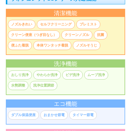
清潔機能
ノズルきれい
セルフクリーニング
プレミスト
クリーン便座（つぎ目なし）
クリーンノズル
抗菌
便ふた着脱
本体ワンタッチ着脱
ノズルそうじ
洗浄機能
おしり洗浄
やわらか洗浄
ビデ洗浄
ムーブ洗浄
水勢調整
洗浄位置調節
エコ機能
ダブル保温便座
おまかせ節電
タイマー節電