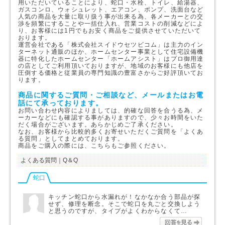
用いただいていることにより、蛇口・水栓、トイレ、給湯器、
ガスコンロ、ウォシュレット、エアコン、ポンプ、洗面台など
人気の商品を大量に取り扱う事が出来る為、各メーカーとの交
渉を頻繁にすることや一括仕入れ、営業コストの削減などによ
り、お客様には1円でもお安く商品をご提供させていただいて
おります。
運営会社である「株式会社スイドウセツビコム」は主力のイン
ターネット通販のほか、ホームセンター事業として住宅設備機
器に特化したホームセンター「ホームアシスト」はプロ御用達
の店としてご利用頂いておりますが、地域のお客様にも他店を
圧倒する価格と従業員の専門知識の豊富さからご好評頂いてお
ります。
商品に関するご質問・ご相談など、メールまたはお電
話にて承っております。
お問い合わせ内容によりましては、的確な回答を合うる為、メ
ーカーなどにも確認する事がありますので、少々お時間をいた
だく場合がございます。あらかじめご了承ください。
なお、お客様から比較的多くお寄せいただくご質問を「よくあ
る質問」としてまとめております。
商品をご購入の際には、こちらもご参照ください。
よくある質問｜Q＆Q
蛇口
キッチン蛇口から水漏れが！なかなか合う部品が探
せず、修理を断念。そこで蛇口を丸ごと交換しよう
と思うのですが、タイプがよくわからなくて…
回答を