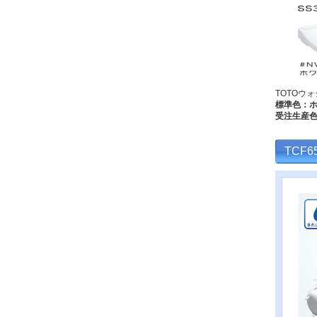
TOTOウ
標準色：ホ
受注生産色
TCF