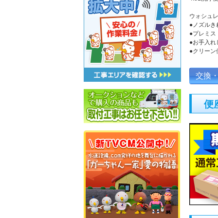
ウォシュレ
●ノズルき
●プレミス
●お手入れ
●クリーン
交換
便