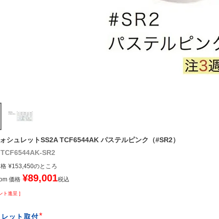
ウォシュレットSS2A TCF6544AK パステルピンク（#SR2）
TCF6544AK-SR2
価格
¥
153,450
のところ
¥
89,001
om 価格
税込
ント進呈 ]
ュレット取付