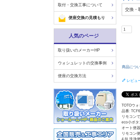
取付・交換工事について
便座交換の見積もり
人気のページ
取り扱いのメーカーHP
ウォシュレットの交換事例
商品につ
便座の交換方法
レビュ
TOTOウ
品番: TCF
リモコン
eco小ボタ
オート便
リモコン
4.8L洗浄