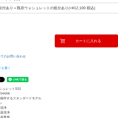
(
必
須
)
カートに入れる
いてのお問い合わせ
ーを書く
ォシュレットSS2
6544AK
で操作するスタンダードモデル
ン
器洗浄
便器洗浄
便器専用