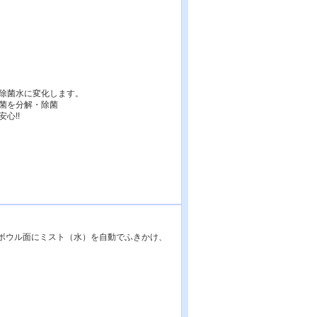
除菌水に変化します。
菌を分解・除菌
心!!
ボウル面にミスト（水）を自動でふきかけ、