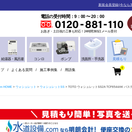
新規会員登録(今なら3
電話の受付時間：9：00 〜 20：00
お急ぎ・土日祝の工事も対応！24時間365日メール受付
給湯器・風呂釜
コンロ
ポンプ
洗面所・手洗器
見積もり
0
ップ
よくある質問
施工事例集
用語集
m HOME
ウォシュレット
ウォシュレットSS
TOTO ウォシュレットSS2A TCF6544AK パ