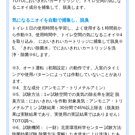
TOTOにおいきれいカートリッジで、トイレ空間の気にな
るニオイ成分を捕集して、脱臭します。
気になるニオイを自動で捕集し、脱臭
トイレ１日の使用時間を学習し、よく使用する１時間前か
ら作動※3。使用時間中、トイレ空間の気になるニオイ※4
を取り込み、 においきれいカートリッジに捕集して脱臭※
5。「きれい除菌水」でにおいきれいカートリッジを洗
浄・除菌※6します。
※3、オート運転（初期設定）の動作です。入室のタイミ
ングや使用パターンによっては作動していないことがあり
ます。
※4、主な成分（アンモニア・トリメチルアミン）
※5、試験方法：1㎥試験空間での臭気の除去率を測定 脱
臭方法：においきれいを作動 対象臭気：アンモニア・トリ
メチルアミン 試験結果：30分間で45%以上除去（脱臭効
果は実験結果であり、実使用の実証結果ではありません）
TOTO調べ。
※6、試験機関：（一財）北里環境科学センター 試験方法:
除菌効果試験 除菌方法:電解した水道水により洗浄したあ