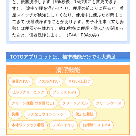
と、便器洗浄します（約5秒後・15秒後にも変更できま
す）。 途中で腰を浮かせたり、便座の前よりに座ると、着
座スイッチが検知しにくくなり、使用中に便ふたが閉まっ
てきて 便器洗浄することがあります。男子小用事（立ち姿
勢）は便器から離れて、約10秒後に便座・便ふたが閉まっ
たあと、便器洗浄します。 （F4A・F3Aのみ）
TOTOアプリコットは、標準機能だけでも大満足
清潔機能
便器きれい
ノズルきれい
きれい仕上げ
セルフクリーニング
プレミスト※1
クリーン便座(つぎ目なし)
クリーンノズル
クリーンケース
抗菌
フチなしウォシュレット
便ふた着脱
本体ワンタッチ着脱
ノズルそうじ
お掃除ミスト※4