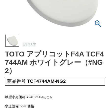
工事について
工事エリア
トイレ見積もりフォーム
給湯器見積もりフォーム
TOTO アプリコットF4A TCF4
取り扱いメーカー
協力業者募集
744AM ホワイトグレー（#NG
2）
DTY
交換工事
取り付けの手順
について
商品番号
TCF4744AM-NG2
希望小売価格
¥
240,350
のところ
水道設備.com 価格