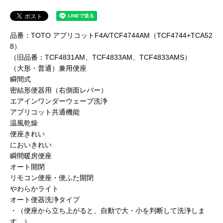
品番：TOTO アプリコットF4A/TCF4744AM（TCF4744+TCA52
8）
（旧品番：TCF4831AM、TCF4833AM、TCF4833AMS）
（大形・普通）兼用便座
瞬間式
密結形便器用（右側面レバー）
エアインワンダーウェーブ洗浄
アプリコット共通機能
温風乾燥
便座きれい
においきれい
瞬間暖房便座
オート開閉
リモコン便座・便ふた開閉
やわらかライト
オート便器洗浄タイプ
・（便座から立ち上がると、自動で大・小を判断して洗浄しま
す。）