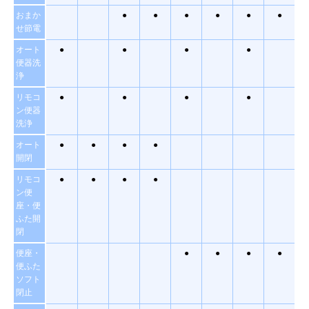
おまか
●
●
●
●
●
●
せ節電
オート
●
●
●
●
便器洗
浄
リモコ
●
●
●
●
ン便器
洗浄
オート
●
●
●
●
開閉
リモコ
●
●
●
●
ン便
座・便
ふた開
閉
便座・
●
●
●
●
便ふた
ソフト
閉止