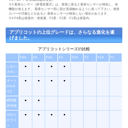
※3 着座センサー（静電容量式）は、便座に座ると着座センサーが検知し、各
機能が使えます。 着座センサー部に肌が直接触れるように座って下さい。便座
カバーや洋服などがあると 着座センサーが検知しない場合があります。
※4 F4系は便器内・便座裏、F3系・F2系・F1系は便器内。
アプリコットの上位グレードは、さらなる進化を遂
げました。
アプリコットシリーズの比較
F4A
F4
F3A
F3
F2A
F2
F1A
F1
におい
●
●
●
●
きれい
オート
●
●
●
●
eco小
※1
瞬間暖
●
●
房便座
やわら
●
●
●
●
かライ
ト