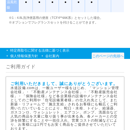
温風乾
●
●
●
●
●
●
燥
※1：4.8L洗浄便器用の便座（TCF4**4AK系）とセットした場合。
※オプションでフレグランスセットを付けることができます。
特定商取引に関する法律に基づく表示
個人情報保護方針
会社案内
このページの先頭へ
ご利用ガイド
ご利用いただきまして、誠にありがとうございます。
水道設備.comは、一般ユーザー様をはじめ、「マンション管理
会社様」・「不動産メンテナンス会社様」・「不動産販売会社
様」・「保険会社様」など各企業様の設備やメンテナンス会社
としてのご利用や「住宅設備業者様」の仕入れ先として、また
新築・リフォームで「施主支給」されるお客様にも幅広くご利
用いただいていることにより、蛇口・水栓、トイレ、給湯器、
ガスコンロ、ウォシュレット、エアコン、ポンプ、洗面台など
人気の商品を大量に取り扱う事が出来る為、各メーカーとの交
渉を頻繁にすることや一括仕入れ、営業コストの削減などによ
り、お客様には1円でもお安く商品をご提供させていただいて
おります。