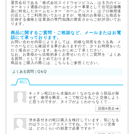
運営会社である「株式会社スイドウセツビコム」は主力のイン
ターネット通販のほか、ホームセンター事業として住宅設備機
器に特化したホームセンター「ホームアシスト」はプロ御用達
の店としてご利用頂いておりますが、地域のお客様にも他店を
圧倒する価格と従業員の専門知識の豊富さからご好評頂いてお
ります。
商品に関するご質問・ご相談など、メールまたはお電
話にて承っております。
お問い合わせ内容によりましては、的確な回答を合うる為、メ
ーカーなどにも確認する事がありますので、少々お時間をいた
だく場合がございます。あらかじめご了承ください。
なお、お客様から比較的多くお寄せいただくご質問を「よくあ
る質問」としてまとめております。
商品をご購入の際には、こちらもご参照ください。
よくある質問｜Q＆Q
蛇口
キッチン蛇口から水漏れが！なかなか合う部品が探
せず、修理を断念。そこで蛇口を丸ごと交換しよう
と思うのですが、タイプがよくわからなくて…
回答を
浄水器付きの蛇口購入を検討しています。気になる
のはランニングコストですね。カートリッジ交換
は、どのくらいの頻度で必要ですか？
回答を