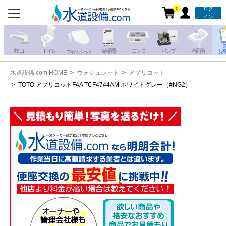
0
ログ
お電話での注文・お見積も
イン
承っております!!
蛇 口
トイレ
給湯器
コンロ
ポンプ
洗面所
見
ウォシュレット
水道設備.com HOME
ウォシュレット
アプリコット
携帯電話から
iPhone・iPadから
TOTO アプリコットF4A TCF4744AM ホワイトグレー（#NG2）
お問い合わせ
写真を送る
写真を送る