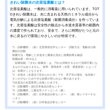
きれい除菌水の次亜塩素酸とは？
次亜塩素酸は、一般的に消毒薬に用いられています。TOT
Oきれい除菌水は、水に含まれる天然のミネラル成分から
電気分解による次亜塩素酸（殺菌消毒成分）を作っていま
す。次亜塩素酸は安全性の観点から水道水質基準の範囲内
の濃度で作られており、安全で、さらに時間がたつと元の
水に戻るので環境にやさしいのが特長です。
*1・試験機関：（財）北里環境化学センター 試験方法：電解水の除
菌効力試験
除菌方法：電解した水道水と菌液を混合し除菌効果を確認
除菌結果：99％以上
・効果効能：｢きれい除菌水」は、汚れを抑制するもので清掃不要にな
るものではありません。 使用・環境条件（水質・便器形状）によって
は、効果がことなります。
*2・水道水（水道法で定められた水）です。井戸水の場合、塩化物イ
オンが少ないため十分な効果が得られない事があります。
*3水道法の水質基準に合致した水です。
*4・試験機関：(財)日本食品分析センター
*5・試験機関：三菱化学メディエンス（株）
*6・試験機関：（財）日本食品分析センター、（株）東レリサーチセ
ンター
*7・試験機関：（財）日本食品分析センター