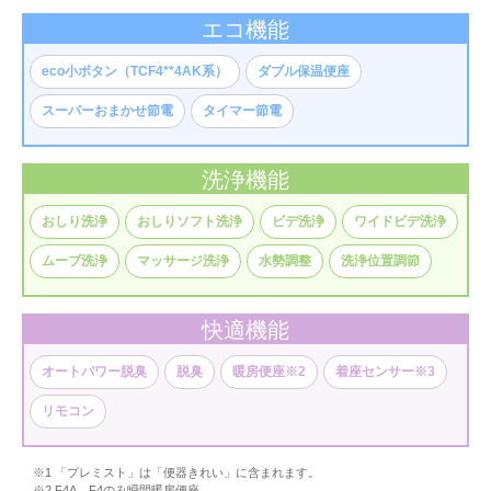
エコ機能
eco小ボタン（TCF4**4AK系）
ダブル保温便座
スーパーおまかせ節電
タイマー節電
洗浄機能
おしり洗浄
おしりソフト洗浄
ビデ洗浄
ワイドビデ洗浄
ムーブ洗浄
マッサージ洗浄
水勢調整
洗浄位置調節
快適機能
オートパワー脱臭
脱臭
暖房便座※2
着座センサー※3
リモコン
※1 「プレミスト」は「便器きれい」に含まれます。
※2 F4A、F4のみ瞬間暖房便座。