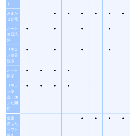
ト
おまか
●
●
●
●
●
●
せ節電
オート
●
●
●
●
便器洗
浄
リモコ
●
●
●
●
ン便器
洗浄
オート
●
●
●
●
開閉
リモコ
●
●
●
●
ン便
座・便
ふた開
閉
便座・
●
●
●
●
便ふた
ソフト
閉止