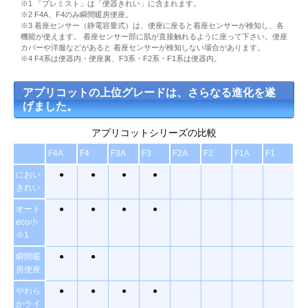
※1 「プレミスト」は「便器きれい」に含まれます。
※2 F4A、F4のみ瞬間暖房便座。
※3 着座センサー（静電容量式）は、便座に座ると着座センサーが検知し、各
機能が使えます。 着座センサー部に肌が直接触れるように座って下さい。便座
カバーや洋服などがあると 着座センサーが検知しない場合があります。
※4 F4系は便器内・便座裏、F3系・F2系・F1系は便器内。
アプリコットの上位グレードは、さらなる進化を遂
げました。
アプリコットシリーズの比較
F4A
F4
F3A
F3
F2A
F2
F1A
F1
におい
●
●
●
●
きれい
オート
●
●
●
●
eco小
※1
瞬間暖
●
●
房便座
やわら
●
●
●
●
かライ