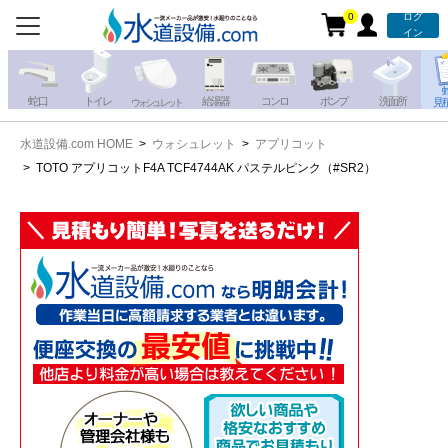
0
ログ
お電話での注文・お見積も
イン
承っております!!
蛇 口
トイレ
給湯器
コンロ
ポンプ
洗面所
見
ウォシュレット
水道設備.com HOME
ウォシュレット
アプリコット
携帯電話から
iPhone・iPadから
TOTO アプリコットF4A TCF4744AK パステルピンク（#SR2）
お問い合わせ
写真を送る
写真を送る