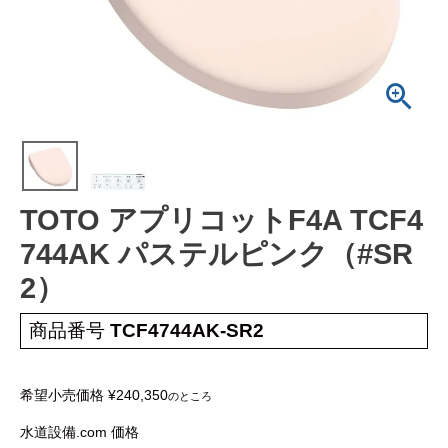
工事について
工事エリア
トイレ見積もりフォーム
給湯器見積もりフォーム
TOTO アプリコットF4A TCF4
取り扱いメーカー
協力業者募集
744AK パステルピンク（#SR
2）
DTY
交換工事
取り付けの手順
について
商品番号
TCF4744AK-SR2
希望小売価格
¥
240,350
のところ
水道設備.com 価格