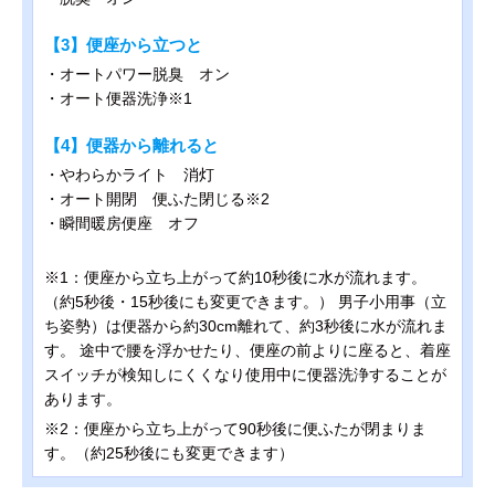
【3】便座から立つと
・オートパワー脱臭 オン
・オート便器洗浄※1
【4】便器から離れると
・やわらかライト 消灯
・オート開閉 便ふた閉じる※2
・瞬間暖房便座 オフ
※1：便座から立ち上がって約10秒後に水が流れます。
（約5秒後・15秒後にも変更できます。） 男子小用事（立
ち姿勢）は便器から約30cm離れて、約3秒後に水が流れま
す。 途中で腰を浮かせたり、便座の前よりに座ると、着座
スイッチが検知しにくくなり使用中に便器洗浄することが
あります。
※2：便座から立ち上がって90秒後に便ふたが閉まりま
す。（約25秒後にも変更できます）