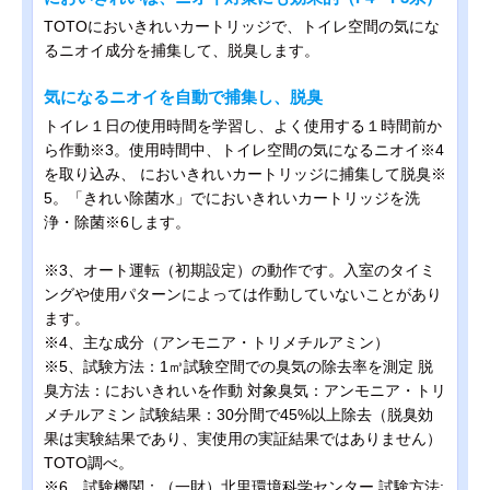
TOTOにおいきれいカートリッジで、トイレ空間の気にな
るニオイ成分を捕集して、脱臭します。
気になるニオイを自動で捕集し、脱臭
トイレ１日の使用時間を学習し、よく使用する１時間前か
ら作動※3。使用時間中、トイレ空間の気になるニオイ※4
を取り込み、 においきれいカートリッジに捕集して脱臭※
5。「きれい除菌水」でにおいきれいカートリッジを洗
浄・除菌※6します。
※3、オート運転（初期設定）の動作です。入室のタイミ
ングや使用パターンによっては作動していないことがあり
ます。
※4、主な成分（アンモニア・トリメチルアミン）
※5、試験方法：1㎥試験空間での臭気の除去率を測定 脱
臭方法：においきれいを作動 対象臭気：アンモニア・トリ
メチルアミン 試験結果：30分間で45%以上除去（脱臭効
果は実験結果であり、実使用の実証結果ではありません）
TOTO調べ。
※6、試験機関：（一財）北里環境科学センター 試験方法: