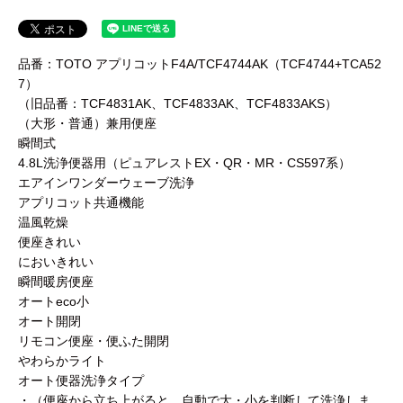
品番：TOTO アプリコットF4A/TCF4744AK（TCF4744+TCA52
7）
（旧品番：TCF4831AK、TCF4833AK、TCF4833AKS）
（大形・普通）兼用便座
瞬間式
4.8L洗浄便器用（ピュアレストEX・QR・MR・CS597系）
エアインワンダーウェーブ洗浄
アプリコット共通機能
温風乾燥
便座きれい
においきれい
瞬間暖房便座
オートeco小
オート開閉
リモコン便座・便ふた開閉
やわらかライト
オート便器洗浄タイプ
・（便座から立ち上がると、自動で大・小を判断して洗浄しま