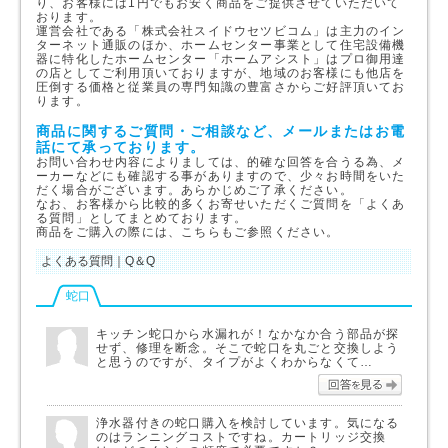
り、お客様には1円でもお安く商品をご提供させていただいて
おります。
運営会社である「株式会社スイドウセツビコム」は主力のイン
ターネット通販のほか、ホームセンター事業として住宅設備機
器に特化したホームセンター「ホームアシスト」はプロ御用達
の店としてご利用頂いておりますが、地域のお客様にも他店を
圧倒する価格と従業員の専門知識の豊富さからご好評頂いてお
ります。
商品に関するご質問・ご相談など、メールまたはお電
話にて承っております。
お問い合わせ内容によりましては、的確な回答を合うる為、メ
ーカーなどにも確認する事がありますので、少々お時間をいた
だく場合がございます。あらかじめご了承ください。
なお、お客様から比較的多くお寄せいただくご質問を「よくあ
る質問」としてまとめております。
商品をご購入の際には、こちらもご参照ください。
よくある質問｜Q＆Q
蛇口
キッチン蛇口から水漏れが！なかなか合う部品が探
せず、修理を断念。そこで蛇口を丸ごと交換しよう
と思うのですが、タイプがよくわからなくて…
回答を
浄水器付きの蛇口購入を検討しています。気になる
のはランニングコストですね。カートリッジ交換