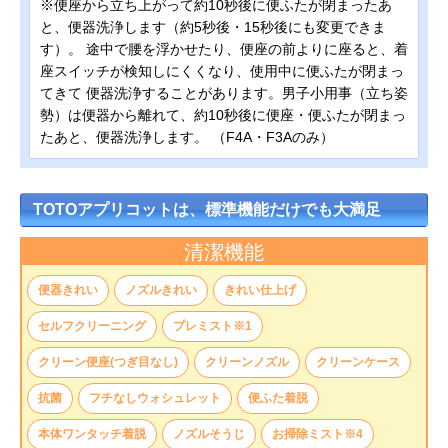
※便座から立ち上がって約10秒後に便ふたが閉まったあ
と、便器洗浄します（約5秒後・15秒後にも変更できま
す）。 途中で腰を浮かせたり、便座の前よりに座ると、着
座スイッチが検知しにくくなり、使用中に便ふたが閉まっ
てきて 便器洗浄することがあります。男子小用事（立ち姿
勢）は便器から離れて、約10秒後に便座・便ふたが閉まっ
たあと、便器洗浄します。 （F4A・F3Aのみ）
TOTOアプリコットは、標準機能だけでも大満足
清潔機能
便器きれい
ノズルきれい
きれい仕上げ
セルフクリーニング
プレミスト※1
クリーン便座(つぎ目なし)
クリーンノズル
クリーンケース
抗菌
フチなしウォシュレット
便ふた着脱
本体ワンタッチ着脱
ノズルそうじ
お掃除ミスト※4