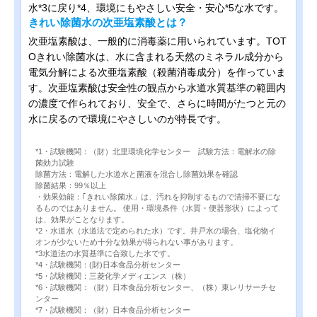
水*3に戻り*4、環境にもやさしい安全・安心*5な水です。
きれい除菌水の次亜塩素酸とは？
次亜塩素酸は、一般的に消毒薬に用いられています。TOT
Oきれい除菌水は、水に含まれる天然のミネラル成分から
電気分解による次亜塩素酸（殺菌消毒成分）を作っていま
す。次亜塩素酸は安全性の観点から水道水質基準の範囲内
の濃度で作られており、安全で、さらに時間がたつと元の
水に戻るので環境にやさしいのが特長です。
*1・試験機関：（財）北里環境化学センター 試験方法：電解水の除
菌効力試験
除菌方法：電解した水道水と菌液を混合し除菌効果を確認
除菌結果：99％以上
・効果効能：｢きれい除菌水」は、汚れを抑制するもので清掃不要にな
るものではありません。 使用・環境条件（水質・便器形状）によって
は、効果がことなります。
*2・水道水（水道法で定められた水）です。井戸水の場合、塩化物イ
オンが少ないため十分な効果が得られない事があります。
*3水道法の水質基準に合致した水です。
*4・試験機関：(財)日本食品分析センター
*5・試験機関：三菱化学メディエンス（株）
*6・試験機関：（財）日本食品分析センター、（株）東レリサーチセ
ンター
*7・試験機関：（財）日本食品分析センター