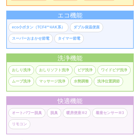
エコ機能
eco小ボタン（TCF4**4AK系）
ダブル保温便座
スーパーおまかせ節電
タイマー節電
洗浄機能
おしり洗浄
おしりソフト洗浄
ビデ洗浄
ワイドビデ洗浄
ムーブ洗浄
マッサージ洗浄
水勢調整
洗浄位置調節
快適機能
オートパワー脱臭
脱臭
暖房便座※2
着座センサー※3
リモコン