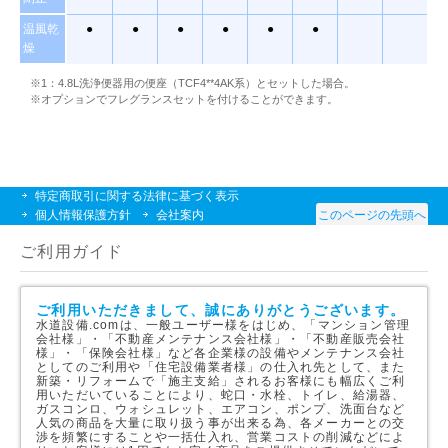
温風乾
●
●
●
●
●
●
燥
※1：4.8L洗浄便器用の便座（TCF4**4AK系）とセットした場合。
※オプションでフレグランスセットを付けることができます。
特定商取引に関する法律に基づく表示
個人情報保護方針
会社案内
このページの先頭へ
ご利用ガイド
ご利用いただきまして、誠にありがとうございます。
水道設備.comは、一般ユーザー様をはじめ、「マンション管理
会社様」・「不動産メンテナンス会社様」・「不動産販売会社
様」・「保険会社様」など各企業様の設備やメンテナンス会社
としてのご利用や「住宅設備業者様」の仕入れ先として、また
新築・リフォームで「施主支給」されるお客様にも幅広くご利
用いただいていることにより、蛇口・水栓、トイレ、給湯器、
ガスコンロ、ウォシュレット、エアコン、ポンプ、洗面台など
人気の商品を大量に取り扱う事が出来る為、各メーカーとの交
渉を頻繁にすることや一括仕入れ、営業コストの削減などによ