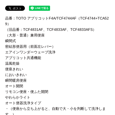
品番：TOTO アプリコットF4A/TCF4744AF（TCF4744+TCA52
9）
（旧品番：TCF4831AF、TCF4833AF、TCF4833AFS）
（大形・普通）兼用便座
瞬間式
密結形便器用（前面左レバー）
エアインワンダーウェーブ洗浄
アプリコット共通機能
温風乾燥
便座きれい
においきれい
瞬間暖房便座
オート開閉
リモコン便座・便ふた開閉
やわらかライト
オート便器洗浄タイプ
・（便座から立ち上がると、自動で大・小を判断して洗浄しま
す。）