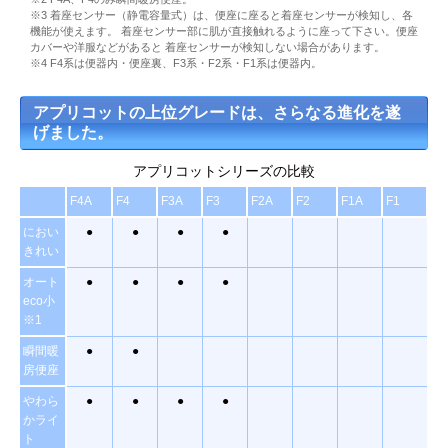
※3 着座センサー（静電容量式）は、便座に座ると着座センサーが検知し、各
機能が使えます。 着座センサー部に肌が直接触れるように座って下さい。便座
カバーや洋服などがあると 着座センサーが検知しない場合があります。
※4 F4系は便器内・便座裏、F3系・F2系・F1系は便器内。
アプリコットの上位グレードは、さらなる進化を遂
げました。
アプリコットシリーズの比較
F4A
F4
F3A
F3
F2A
F2
F1A
F1
におい
●
●
●
●
きれい
オート
●
●
●
●
eco小
※1
瞬間暖
●
●
房便座
やわら
●
●
●
●
かライ
ト