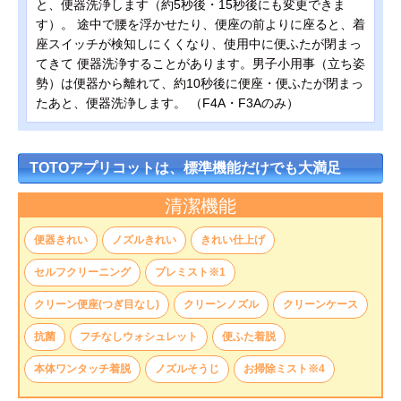
と、便器洗浄します（約5秒後・15秒後にも変更できま
す）。 途中で腰を浮かせたり、便座の前よりに座ると、着
座スイッチが検知しにくくなり、使用中に便ふたが閉まっ
てきて 便器洗浄することがあります。男子小用事（立ち姿
勢）は便器から離れて、約10秒後に便座・便ふたが閉まっ
たあと、便器洗浄します。 （F4A・F3Aのみ）
TOTOアプリコットは、標準機能だけでも大満足
清潔機能
便器きれい
ノズルきれい
きれい仕上げ
セルフクリーニング
プレミスト※1
クリーン便座(つぎ目なし)
クリーンノズル
クリーンケース
抗菌
フチなしウォシュレット
便ふた着脱
本体ワンタッチ着脱
ノズルそうじ
お掃除ミスト※4