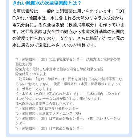
きれい除菌水の次亜塩素酸とは？
次亜塩素酸は、一般的に消毒薬に用いられています。TOT
Oきれい除菌水は、水に含まれる天然のミネラル成分から
電気分解による次亜塩素酸（殺菌消毒成分）を作っていま
す。次亜塩素酸は安全性の観点から水道水質基準の範囲内
の濃度で作られており、安全で、さらに時間がたつと元の
水に戻るので環境にやさしいのが特長です。
*1・試験機関：（財）北里環境化学センター 試験方法：電解水の除
菌効力試験
除菌方法：電解した水道水と菌液を混合し除菌効果を確認
除菌結果：99％以上
・効果効能：｢きれい除菌水」は、汚れを抑制するもので清掃不要にな
るものではありません。 使用・環境条件（水質・便器形状）によって
は、効果がことなります。
*2・水道水（水道法で定められた水）です。井戸水の場合、塩化物イ
オンが少ないため十分な効果が得られない事があります。
*3水道法の水質基準に合致した水です。
*4・試験機関：(財)日本食品分析センター
*5・試験機関：三菱化学メディエンス（株）
*6・試験機関：（財）日本食品分析センター、（株）東レリサーチセ
ンター
*7・試験機関：（財）日本食品分析センター