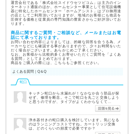
運営会社である「株式会社スイドウセツビコム」は主力のイン
ターネット通販のほか、ホームセンター事業として住宅設備機
器に特化したホームセンター「ホームアシスト」はプロ御用達
の店としてご利用頂いておりますが、地域のお客様にも他店を
圧倒する価格と従業員の専門知識の豊富さからご好評頂いてお
ります。
商品に関するご質問・ご相談など、メールまたはお電
話にて承っております。
お問い合わせ内容によりましては、的確な回答を合うる為、メ
ーカーなどにも確認する事がありますので、少々お時間をいた
だく場合がございます。あらかじめご了承ください。
なお、お客様から比較的多くお寄せいただくご質問を「よくあ
る質問」としてまとめております。
商品をご購入の際には、こちらもご参照ください。
よくある質問｜Q＆Q
蛇口
キッチン蛇口から水漏れが！なかなか合う部品が探
せず、修理を断念。そこで蛇口を丸ごと交換しよう
と思うのですが、タイプがよくわからなくて…
回答を
浄水器付きの蛇口購入を検討しています。気になる
のはランニングコストですね。カートリッジ交換
は、どのくらいの頻度で必要ですか？
回答を