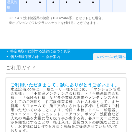
温風乾
●
●
●
●
●
●
燥
※1：4.8L洗浄便器用の便座（TCF4**4AK系）とセットした場合。
※オプションでフレグランスセットを付けることができます。
特定商取引に関する法律に基づく表示
個人情報保護方針
会社案内
このページの先頭へ
ご利用ガイド
ご利用いただきまして、誠にありがとうございます。
水道設備.comは、一般ユーザー様をはじめ、「マンション管理
会社様」・「不動産メンテナンス会社様」・「不動産販売会社
様」・「保険会社様」など各企業様の設備やメンテナンス会社
としてのご利用や「住宅設備業者様」の仕入れ先として、また
新築・リフォームで「施主支給」されるお客様にも幅広くご利
用いただいていることにより、蛇口・水栓、トイレ、給湯器、
ガスコンロ、ウォシュレット、エアコン、ポンプ、洗面台など
人気の商品を大量に取り扱う事が出来る為、各メーカーとの交
渉を頻繁にすることや一括仕入れ、営業コストの削減などによ
り、お客様には1円でもお安く商品をご提供させていただいて
おります。