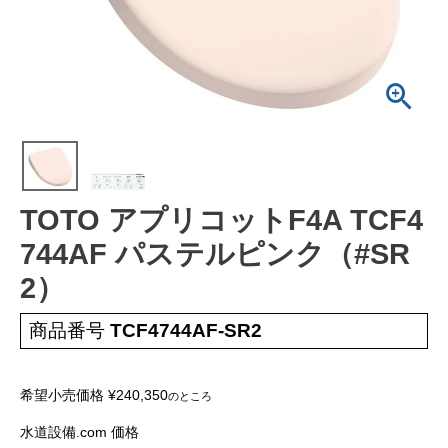
工事について
工事エリア
トイレ見積もりフォーム
給湯器見積もりフォーム
TOTO アプリコットF4A TCF4
取り扱いメーカー
協力業者募集
744AF パステルピンク（#SR
2）
DTY
交換工事
取り付けの手順
について
商品番号
TCF4744AF-SR2
希望小売価格
¥
240,350
のところ
水道設備.com 価格