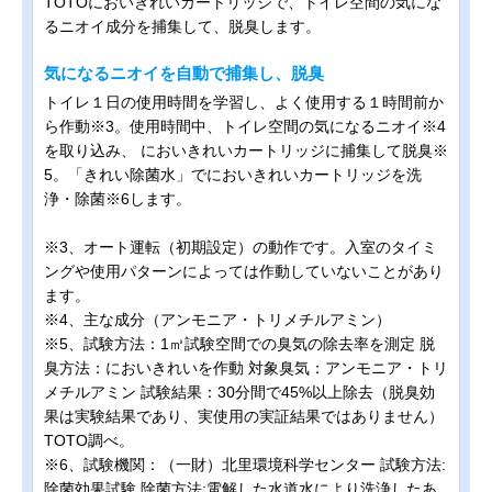
TOTOにおいきれいカートリッジで、トイレ空間の気にな
るニオイ成分を捕集して、脱臭します。
気になるニオイを自動で捕集し、脱臭
トイレ１日の使用時間を学習し、よく使用する１時間前か
ら作動※3。使用時間中、トイレ空間の気になるニオイ※4
を取り込み、 においきれいカートリッジに捕集して脱臭※
5。「きれい除菌水」でにおいきれいカートリッジを洗
浄・除菌※6します。
※3、オート運転（初期設定）の動作です。入室のタイミ
ングや使用パターンによっては作動していないことがあり
ます。
※4、主な成分（アンモニア・トリメチルアミン）
※5、試験方法：1㎥試験空間での臭気の除去率を測定 脱
臭方法：においきれいを作動 対象臭気：アンモニア・トリ
メチルアミン 試験結果：30分間で45%以上除去（脱臭効
果は実験結果であり、実使用の実証結果ではありません）
TOTO調べ。
※6、試験機関：（一財）北里環境科学センター 試験方法:
除菌効果試験 除菌方法:電解した水道水により洗浄したあ