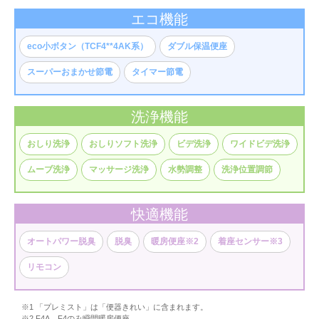
エコ機能
eco小ボタン（TCF4**4AK系）
ダブル保温便座
スーパーおまかせ節電
タイマー節電
洗浄機能
おしり洗浄
おしりソフト洗浄
ビデ洗浄
ワイドビデ洗浄
ムーブ洗浄
マッサージ洗浄
水勢調整
洗浄位置調節
快適機能
オートパワー脱臭
脱臭
暖房便座※2
着座センサー※3
リモコン
※1 「プレミスト」は「便器きれい」に含まれます。
※2 F4A、F4のみ瞬間暖房便座。