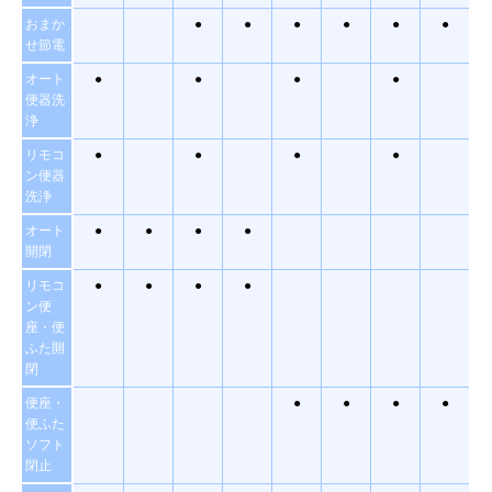
おまか
●
●
●
●
●
●
せ節電
オート
●
●
●
●
便器洗
浄
リモコ
●
●
●
●
ン便器
洗浄
オート
●
●
●
●
開閉
リモコ
●
●
●
●
ン便
座・便
ふた開
閉
便座・
●
●
●
●
便ふた
ソフト
閉止