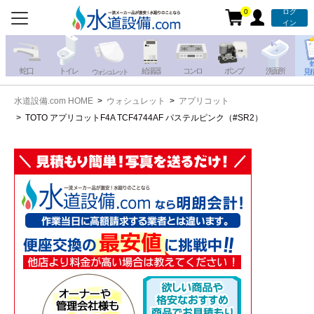
0
ログ
お電話での注文・お見積も
イン
承っております!!
蛇 口
トイレ
給湯器
コンロ
ポンプ
洗面所
見
ウォシュレット
水道設備.com HOME
ウォシュレット
アプリコット
携帯電話から
iPhone・iPadから
TOTO アプリコットF4A TCF4744AF パステルピンク（#SR2）
お問い合わせ
写真を送る
写真を送る