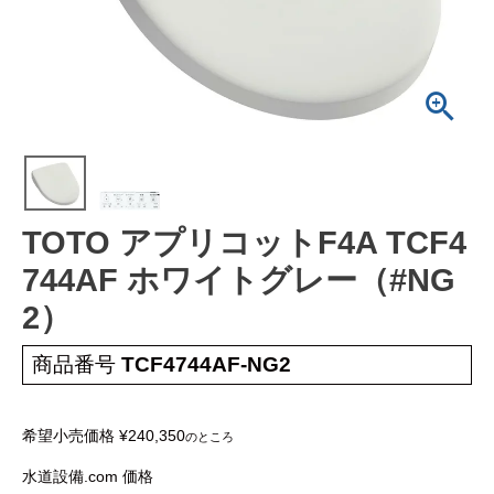
工事について
工事エリア
トイレ見積もりフォーム
給湯器見積もりフォーム
TOTO アプリコットF4A TCF4
取り扱いメーカー
協力業者募集
744AF ホワイトグレー（#NG
2）
DTY
交換工事
取り付けの手順
について
商品番号
TCF4744AF-NG2
希望小売価格
¥
240,350
のところ
水道設備.com 価格