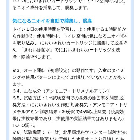
TOTOにおいきれいカートリッジで、トイレ空間の気にな
るニオイ成分を捕集して、脱臭します。
気になるニオイを自動で捕集し、脱臭
トイレ１日の使用時間を学習し、よく使用する１時間前か
ら作動※3。使用時間中、トイレ空間の気になるニオイ※4
を取り込み、 においきれいカートリッジに捕集して脱臭※
5。「きれい除菌水」でにおいきれいカートリッジを洗
浄・除菌※6します。
※3、オート運転（初期設定）の動作です。入室のタイミ
ングや使用パターンによっては作動していないことがあり
ます。
※4、主な成分（アンモニア・トリメチルアミン）
※5、試験方法：1㎥試験空間での臭気の除去率を測定 脱
臭方法：においきれいを作動 対象臭気：アンモニア・トリ
メチルアミン 試験結果：30分間で45%以上除去（脱臭効
果は実験結果であり、実使用の実証結果ではありません）
TOTO調べ。
※6、試験機関：（一財）北里環境科学センター 試験方法:
除菌効果試験 除菌方法:電解した水道水により洗浄したあ