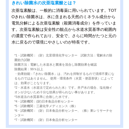
きれい除菌水の次亜塩素酸とは？
次亜塩素酸は、一般的に消毒薬に用いられています。TOT
Oきれい除菌水は、水に含まれる天然のミネラル成分から
電気分解による次亜塩素酸（殺菌消毒成分）を作っていま
す。次亜塩素酸は安全性の観点から水道水質基準の範囲内
の濃度で作られており、安全で、さらに時間がたつと元の
水に戻るので環境にやさしいのが特長です。
*1・試験機関：（財）北里環境化学センター 試験方法：電解水の除
菌効力試験
除菌方法：電解した水道水と菌液を混合し除菌効果を確認
除菌結果：99％以上
・効果効能：｢きれい除菌水」は、汚れを抑制するもので清掃不要にな
るものではありません。 使用・環境条件（水質・便器形状）によって
は、効果がことなります。
*2・水道水（水道法で定められた水）です。井戸水の場合、塩化物イ
オンが少ないため十分な効果が得られない事があります。
*3水道法の水質基準に合致した水です。
*4・試験機関：(財)日本食品分析センター
*5・試験機関：三菱化学メディエンス（株）
*6・試験機関：（財）日本食品分析センター、（株）東レリサーチセ
ンター
*7・試験機関：（財）日本食品分析センター