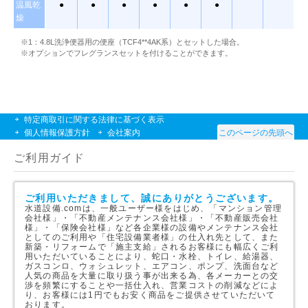
温風乾
●
●
●
●
●
●
燥
※1：4.8L洗浄便器用の便座（TCF4**4AK系）とセットした場合。
※オプションでフレグランスセットを付けることができます。
特定商取引に関する法律に基づく表示
個人情報保護方針
会社案内
このページの先頭へ
ご利用ガイド
ご利用いただきまして、誠にありがとうございます。
水道設備.comは、一般ユーザー様をはじめ、「マンション管理
会社様」・「不動産メンテナンス会社様」・「不動産販売会社
様」・「保険会社様」など各企業様の設備やメンテナンス会社
としてのご利用や「住宅設備業者様」の仕入れ先として、また
新築・リフォームで「施主支給」されるお客様にも幅広くご利
用いただいていることにより、蛇口・水栓、トイレ、給湯器、
ガスコンロ、ウォシュレット、エアコン、ポンプ、洗面台など
人気の商品を大量に取り扱う事が出来る為、各メーカーとの交
渉を頻繁にすることや一括仕入れ、営業コストの削減などによ
り、お客様には1円でもお安く商品をご提供させていただいて
おります。