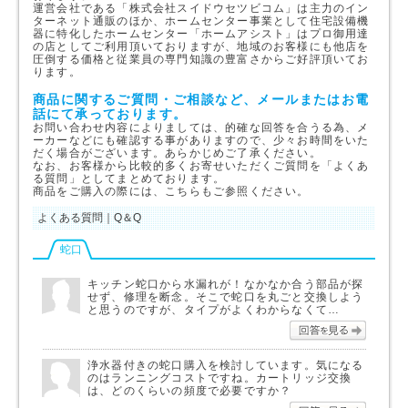
運営会社である「株式会社スイドウセツビコム」は主力のイン
ターネット通販のほか、ホームセンター事業として住宅設備機
器に特化したホームセンター「ホームアシスト」はプロ御用達
の店としてご利用頂いておりますが、地域のお客様にも他店を
圧倒する価格と従業員の専門知識の豊富さからご好評頂いてお
ります。
商品に関するご質問・ご相談など、メールまたはお電
話にて承っております。
お問い合わせ内容によりましては、的確な回答を合うる為、メ
ーカーなどにも確認する事がありますので、少々お時間をいた
だく場合がございます。あらかじめご了承ください。
なお、お客様から比較的多くお寄せいただくご質問を「よくあ
る質問」としてまとめております。
商品をご購入の際には、こちらもご参照ください。
よくある質問｜Q＆Q
蛇口
キッチン蛇口から水漏れが！なかなか合う部品が探
せず、修理を断念。そこで蛇口を丸ごと交換しよう
と思うのですが、タイプがよくわからなくて…
回答を
浄水器付きの蛇口購入を検討しています。気になる
のはランニングコストですね。カートリッジ交換
は、どのくらいの頻度で必要ですか？
回答を