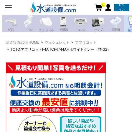
0
ログ
お電話での注文・お見積も
イン
承っております!!
蛇 口
トイレ
給湯器
コンロ
ポンプ
洗面所
見
ウォシュレット
水道設備.com HOME
ウォシュレット
アプリコット
携帯電話から
iPhone・iPadから
TOTO アプリコットF4A TCF4744AF ホワイトグレー（#NG2）
お問い合わせ
写真を送る
写真を送る