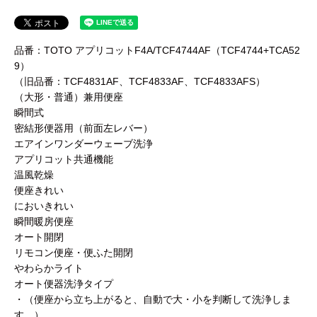
品番：TOTO アプリコットF4A/TCF4744AF（TCF4744+TCA52
9）
（旧品番：TCF4831AF、TCF4833AF、TCF4833AFS）
（大形・普通）兼用便座
瞬間式
密結形便器用（前面左レバー）
エアインワンダーウェーブ洗浄
アプリコット共通機能
温風乾燥
便座きれい
においきれい
瞬間暖房便座
オート開閉
リモコン便座・便ふた開閉
やわらかライト
オート便器洗浄タイプ
・（便座から立ち上がると、自動で大・小を判断して洗浄しま
す。）