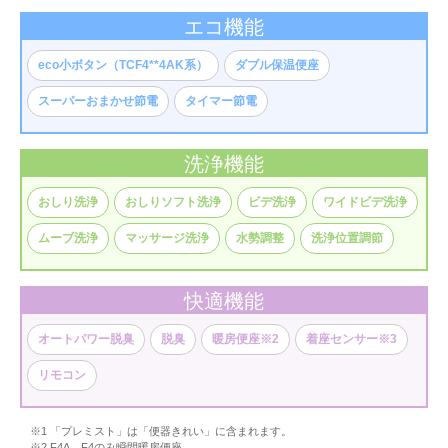
エコ機能
eco小ボタン（TCF4**4AK系）
ダブル保温便座
スーパーおまかせ節電
タイマー節電
洗浄機能
おしり洗浄
おしりソフト洗浄
ビデ洗浄
ワイドビデ洗浄
ムーブ洗浄
マッサージ洗浄
水勢調整
洗浄位置調節
快適機能
オートパワー脱臭
脱臭
暖房便座※2
着座センサー※3
リモコン
※1 「プレミスト」は「便器きれい」に含まれます。
※2 F4A、F4のみ瞬間暖房便座。