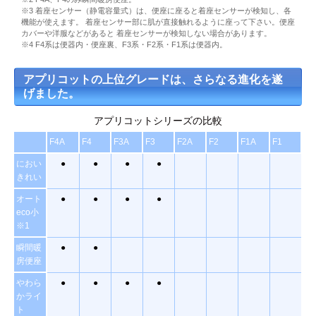
※3 着座センサー（静電容量式）は、便座に座ると着座センサーが検知し、各
機能が使えます。 着座センサー部に肌が直接触れるように座って下さい。便座
カバーや洋服などがあると 着座センサーが検知しない場合があります。
※4 F4系は便器内・便座裏、F3系・F2系・F1系は便器内。
アプリコットの上位グレードは、さらなる進化を遂
げました。
アプリコットシリーズの比較
F4A
F4
F3A
F3
F2A
F2
F1A
F1
におい
●
●
●
●
きれい
オート
●
●
●
●
eco小
※1
瞬間暖
●
●
房便座
やわら
●
●
●
●
かライ
ト