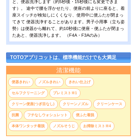
と、便器洗浄します（約5秒後・15秒後にも変更できま
す）。 途中で腰を浮かせたり、便座の前よりに座ると、着
座スイッチが検知しにくくなり、使用中に便ふたが閉まっ
てきて 便器洗浄することがあります。男子小用事（立ち姿
勢）は便器から離れて、約10秒後に便座・便ふたが閉まっ
たあと、便器洗浄します。 （F4A・F3Aのみ）
TOTOアプリコットは、標準機能だけでも大満足
清潔機能
便器きれい
ノズルきれい
きれい仕上げ
セルフクリーニング
プレミスト※1
クリーン便座(つぎ目なし)
クリーンノズル
クリーンケース
抗菌
フチなしウォシュレット
便ふた着脱
本体ワンタッチ着脱
ノズルそうじ
お掃除ミスト※4