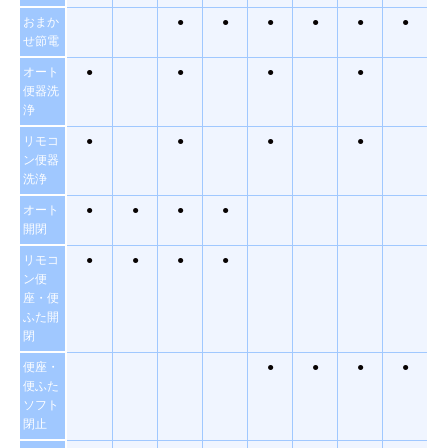
おまか
●
●
●
●
●
●
せ節電
オート
●
●
●
●
便器洗
浄
リモコ
●
●
●
●
ン便器
洗浄
オート
●
●
●
●
開閉
リモコ
●
●
●
●
ン便
座・便
ふた開
閉
便座・
●
●
●
●
便ふた
ソフト
閉止