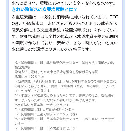
水*3に戻り*4、環境にもやさしい安全・安心*5な水です。
きれい除菌水の次亜塩素酸とは？
次亜塩素酸は、一般的に消毒薬に用いられています。TOT
Oきれい除菌水は、水に含まれる天然のミネラル成分から
電気分解による次亜塩素酸（殺菌消毒成分）を作っていま
す。次亜塩素酸は安全性の観点から水道水質基準の範囲内
の濃度で作られており、安全で、さらに時間がたつと元の
水に戻るので環境にやさしいのが特長です。
*1・試験機関：（財）北里環境化学センター 試験方法：電解水の除
菌効力試験
除菌方法：電解した水道水と菌液を混合し除菌効果を確認
除菌結果：99％以上
・効果効能：｢きれい除菌水」は、汚れを抑制するもので清掃不要にな
るものではありません。 使用・環境条件（水質・便器形状）によって
は、効果がことなります。
*2・水道水（水道法で定められた水）です。井戸水の場合、塩化物イ
オンが少ないため十分な効果が得られない事があります。
*3水道法の水質基準に合致した水です。
*4・試験機関：(財)日本食品分析センター
*5・試験機関：三菱化学メディエンス（株）
*6・試験機関：（財）日本食品分析センター、（株）東レリサーチセ
ンター
*7・試験機関：（財）日本食品分析センター