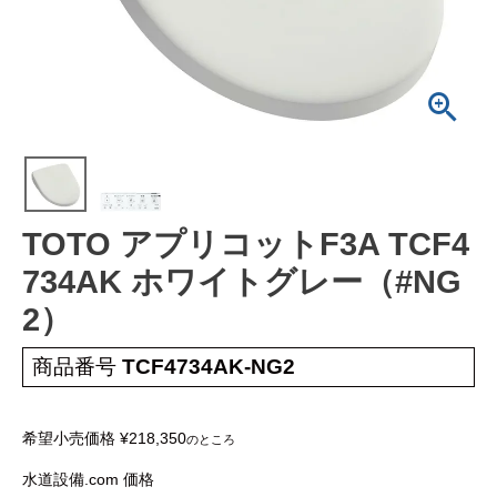
工事について
工事エリア
トイレ見積もりフォーム
給湯器見積もりフォーム
TOTO アプリコットF3A TCF4
取り扱いメーカー
協力業者募集
734AK ホワイトグレー（#NG
2）
DTY
交換工事
取り付けの手順
について
商品番号
TCF4734AK-NG2
希望小売価格
¥
218,350
のところ
水道設備.com 価格