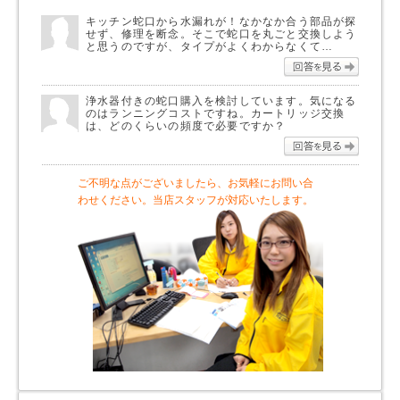
キッチン蛇口から水漏れが！なかなか合う部品が探
せず、修理を断念。そこで蛇口を丸ごと交換しよう
と思うのですが、タイプがよくわからなくて…
回答を
浄水器付きの蛇口購入を検討しています。気になる
のはランニングコストですね。カートリッジ交換
は、どのくらいの頻度で必要ですか？
回答を
ご不明な点がございましたら、お気軽にお問い合
わせください。当店スタッフが対応いたします。