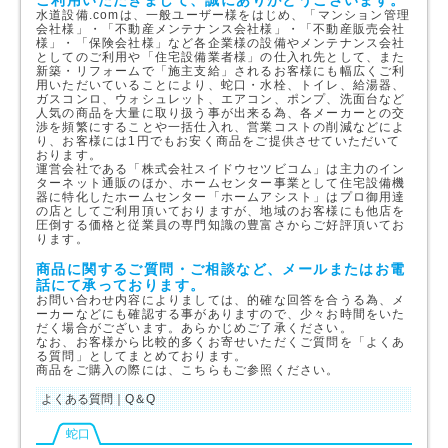
水道設備.comは、一般ユーザー様をはじめ、「マンション管理
会社様」・「不動産メンテナンス会社様」・「不動産販売会社
様」・「保険会社様」など各企業様の設備やメンテナンス会社
としてのご利用や「住宅設備業者様」の仕入れ先として、また
新築・リフォームで「施主支給」されるお客様にも幅広くご利
用いただいていることにより、蛇口・水栓、トイレ、給湯器、
ガスコンロ、ウォシュレット、エアコン、ポンプ、洗面台など
人気の商品を大量に取り扱う事が出来る為、各メーカーとの交
渉を頻繁にすることや一括仕入れ、営業コストの削減などによ
り、お客様には1円でもお安く商品をご提供させていただいて
おります。
運営会社である「株式会社スイドウセツビコム」は主力のイン
ターネット通販のほか、ホームセンター事業として住宅設備機
器に特化したホームセンター「ホームアシスト」はプロ御用達
の店としてご利用頂いておりますが、地域のお客様にも他店を
圧倒する価格と従業員の専門知識の豊富さからご好評頂いてお
ります。
商品に関するご質問・ご相談など、メールまたはお電
話にて承っております。
お問い合わせ内容によりましては、的確な回答を合うる為、メ
ーカーなどにも確認する事がありますので、少々お時間をいた
だく場合がございます。あらかじめご了承ください。
なお、お客様から比較的多くお寄せいただくご質問を「よくあ
る質問」としてまとめております。
商品をご購入の際には、こちらもご参照ください。
よくある質問｜Q＆Q
蛇口