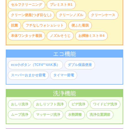
セルフクリーニング
プレミスト※1
クリーン便座(つぎ目なし)
クリーンノズル
クリーンケース
抗菌
フチなしウォシュレット
便ふた着脱
本体ワンタッチ着脱
ノズルそうじ
お掃除ミスト※4
エコ機能
eco小ボタン（TCF4**4AK系）
ダブル保温便座
スーパーおまかせ節電
タイマー節電
洗浄機能
おしり洗浄
おしりソフト洗浄
ビデ洗浄
ワイドビデ洗浄
ムーブ洗浄
マッサージ洗浄
水勢調整
洗浄位置調節