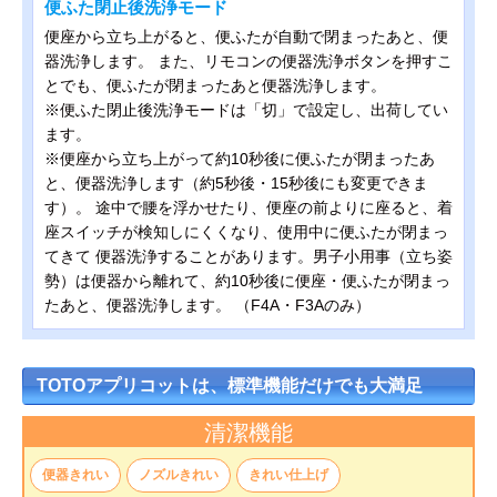
便ふた閉止後洗浄モード
便座から立ち上がると、便ふたが自動で閉まったあと、便
器洗浄します。 また、リモコンの便器洗浄ボタンを押すこ
とでも、便ふたが閉まったあと便器洗浄します。
※便ふた閉止後洗浄モードは「切」で設定し、出荷してい
ます。
※便座から立ち上がって約10秒後に便ふたが閉まったあ
と、便器洗浄します（約5秒後・15秒後にも変更できま
す）。 途中で腰を浮かせたり、便座の前よりに座ると、着
座スイッチが検知しにくくなり、使用中に便ふたが閉まっ
てきて 便器洗浄することがあります。男子小用事（立ち姿
勢）は便器から離れて、約10秒後に便座・便ふたが閉まっ
たあと、便器洗浄します。 （F4A・F3Aのみ）
TOTOアプリコットは、標準機能だけでも大満足
清潔機能
便器きれい
ノズルきれい
きれい仕上げ