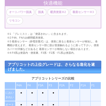
快適機能
オートパワー脱臭
脱臭
暖房便座※2
着座センサー※3
リモコン
※1 「プレミスト」は「便器きれい」に含まれます。
※2 F4A、F4のみ瞬間暖房便座。
※3 着座センサー（静電容量式）は、便座に座ると着座センサーが検知し、各
機能が使えます。 着座センサー部に肌が直接触れるように座って下さい。便座
カバーや洋服などがあると 着座センサーが検知しない場合があります。
※4 F4系は便器内・便座裏、F3系・F2系・F1系は便器内。
アプリコットの上位グレードは、さらなる進化を遂
げました。
アプリコットシリーズの比較
F4A
F4
F3A
F3
F2A
F2
F1A
F1
におい
●
●
●
●
きれい
オート
●
●
●
●