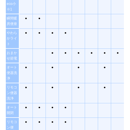
eco小
※1
瞬間暖
●
●
房便座
やわら
●
●
●
●
かライ
ト
おまか
●
●
●
●
●
●
せ節電
オート
●
●
●
●
便器洗
浄
リモコ
●
●
●
●
ン便器
洗浄
オート
●
●
●
●
開閉
リモコ
●
●
●
●
ン便