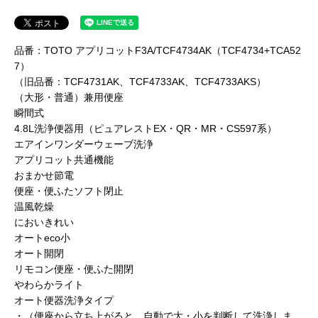
品番：TOTO アプリコットF3A/TCF4734AK（TCF4734+TCA52
7）
（旧品番：TCF4731AK、TCF4733AK、TCF4733AKS）
（大形・普通）兼用便座
瞬間式
4.8L洗浄便器用（ピュアレストEX・QR・MR・CS597系）
エアインワンダーウェーブ洗浄
アプリコット共通機能
おまかせ節電
便座・便ふたソフト閉止
温風乾燥
においきれい
オートeco小
オート開閉
リモコン便座・便ふた開閉
やわらかライト
オート便器洗浄タイプ
・（便座から立ち上がると、自動で大・小を判断して洗浄しま