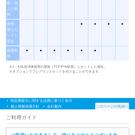
座・便
ふた開
閉
便座・
●
●
●
●
便ふた
ソフト
閉止
温風乾
●
●
●
●
●
●
燥
※1：4.8L洗浄便器用の便座（TCF4**4AK系）とセットした場合。
※オプションでフレグランスセットを付けることができます。
特定商取引に関する法律に基づく表示
個人情報保護方針
会社案内
このページの先頭へ
ご利用ガイド
ご利用いただきまして、誠にありがとうございます。