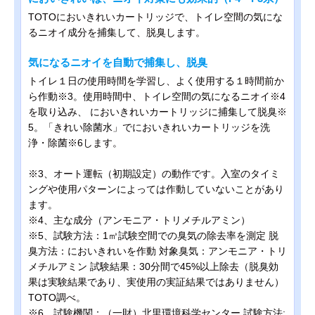
TOTOにおいきれいカートリッジで、トイレ空間の気にな
るニオイ成分を捕集して、脱臭します。
気になるニオイを自動で捕集し、脱臭
トイレ１日の使用時間を学習し、よく使用する１時間前か
ら作動※3。使用時間中、トイレ空間の気になるニオイ※4
を取り込み、 においきれいカートリッジに捕集して脱臭※
5。「きれい除菌水」でにおいきれいカートリッジを洗
浄・除菌※6します。
※3、オート運転（初期設定）の動作です。入室のタイミ
ングや使用パターンによっては作動していないことがあり
ます。
※4、主な成分（アンモニア・トリメチルアミン）
※5、試験方法：1㎥試験空間での臭気の除去率を測定 脱
臭方法：においきれいを作動 対象臭気：アンモニア・トリ
メチルアミン 試験結果：30分間で45%以上除去（脱臭効
果は実験結果であり、実使用の実証結果ではありません）
TOTO調べ。
※6、試験機関：（一財）北里環境科学センター 試験方法: