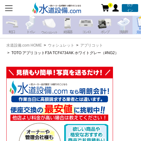
0
ログ
お電話での注文・お見積も
イン
承っております!!
蛇 口
トイレ
給湯器
コンロ
ポンプ
洗面所
見
ウォシュレット
水道設備.com HOME
ウォシュレット
アプリコット
携帯電話から
iPhone・iPadから
TOTO アプリコットF3A TCF4734AK ホワイトグレー（#NG2）
お問い合わせ
写真を送る
写真を送る