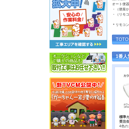
オート便
・（便座
・（リモ
＊リモコ
TOT
1番人
標準カ
受注生
4色