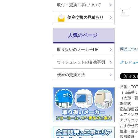
取付・交換工事について
便座交換の見積もり
人気のページ
商品につ
取り扱いのメーカーHP
ウォシュレットの交換事例
レビュ
便座の交換方法
品番：TOT
（旧品番：T
（大形・
瞬間式
密結形便
エアイン
アプリコ
おまかせ
便座・便
温風乾燥