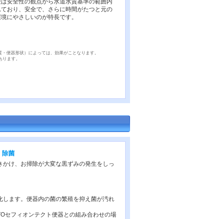
酸は安全性の観点から水道水質基準の範囲内
れており、安全で、さらに時間がたつと元の
環境にやさしいのが特長です。
質・便器形状）によっては、効果がことなります。
あります。
・除菌
きかけ、お掃除が大変な黒ずみの発生をしっ
化します。便器内の菌の繁殖を抑え菌が汚れ
OTOセフィオンテクト便器との組み合わせの場