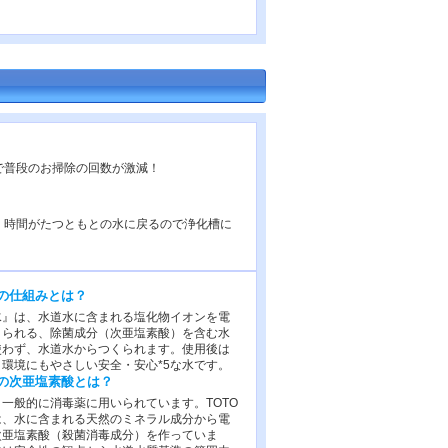
で普段のお掃除の回数が激減！
！時間がたつともとの水に戻るので浄化槽に
の仕組みとは？
水』は、水道水に含まれる塩化物イオンを電
くられる、除菌成分（次亜塩素酸）を含む水
使わず、水道水からつくられます。使用後は
4、環境にもやさしい安全・安心*5な水です。
の次亜塩素酸とは？
一般的に消毒薬に用いられています。TOTO
は、水に含まれる天然のミネラル成分から電
次亜塩素酸（殺菌消毒成分）を作っていま