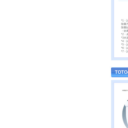
*1
除菌
除菌
・効
*2
*3
*4・
*5
*6
*7
TOT