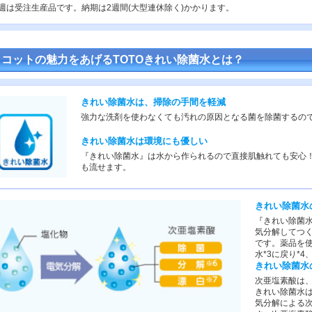
週は受注生産品です。納期は2週間(大型連休除く)かかります。
コットの魅力をあげるTOTOきれい除菌水とは？
きれい除菌水は、掃除の手間を軽減
強力な洗剤を使わなくても汚れの原因となる菌を除菌するの
きれい除菌水は環境にも優しい
『きれい除菌水』は水から作られるので直接肌触れても安心
も流せます。
きれい除菌水
『きれい除菌
気分解してつ
です。薬品を
水*3に戻り*
きれい除菌水
次亜塩素酸は、
きれい除菌水
気分解による