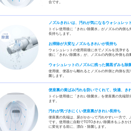
合です。
ノズルきれいは、汚れが気になるウォシュレッ
トイレ使用後に「きれい除菌水」がノズルの内側も
長持ちします。
お掃除が大変なノズルもきれいが長持ち
ウォシュレットの使用前後に水でノズルを洗浄する
後に「きれい除菌水」が、ノズルの内側も外側も自
ウォシュレットのノズルに残った菌黒ずみも除
使用後、便器から離れるとノズルの外側と内側を洗
菌します。
便座裏の黄ばみ汚れを防いでくれて、快適、き
トイレ使用後に「きれい除菌水」を便座裏の先端部
ます。
汚れが気づきにくい便座裏がきれい長持ち
便座裏の先端は、尿がかかって汚れやすい一方で、
です。使用後に自動でTOTOきれい除菌水をふきか
に変化する前に、漂白・除菌します。