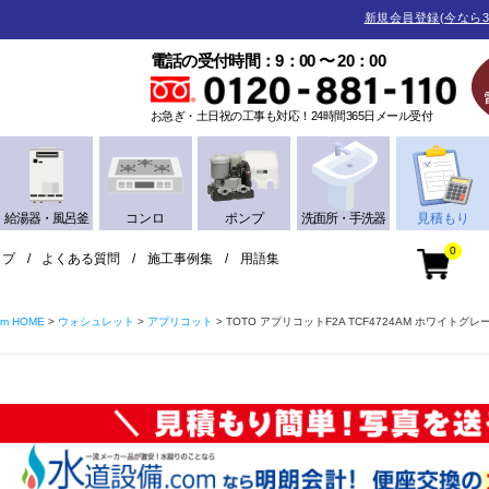
新規会員登録(今なら3
電話の受付時間：9：00 〜 20：00
お急ぎ・土日祝の工事も対応！24時間365日メール受付
給湯器・風呂釜
コンロ
ポンプ
洗面所・手洗器
見積もり
0
ップ
よくある質問
施工事例集
用語集
m HOME
ウォシュレット
アプリコット
TOTO アプリコットF2A TCF4724AM ホワイトグレ