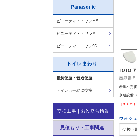
Panasonic
ビユーティ・トワレMS
ビユーティ・トワレMT
ビユーティ・トワレ95
トイレまわり
TOTO 
暖房便座・普通便座
商品番号
希望小売
トイレも一緒に交換
水道設備.c
[
916
ポイ
交換工事｜お役立ち情報
ウォシ
見積もり・工事関連