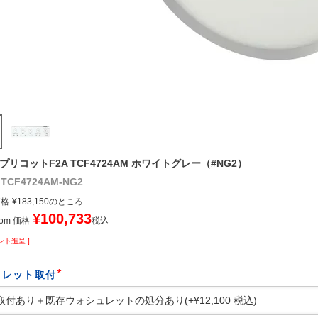
アプリコットF2A TCF4724AM ホワイトグレー（#NG2）
TCF4724AM-NG2
価格
¥
183,150
のところ
¥
100,733
om 価格
税込
ント進呈 ]
ュレット取付
(
必
須