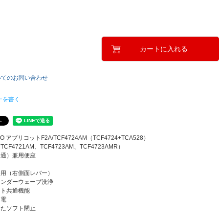
)
カートに入れる
いてのお問い合わせ
ーを書く
O アプリコットF2A/TCF4724AM（TCF4724+TCA528）
CF4721AM、TCF4723AM、TCF4723AMR）
普通）兼用便座
器用（右側面レバー）
ワンダーウェーブ洗浄
ット共通機能
節電
ふたソフト閉止