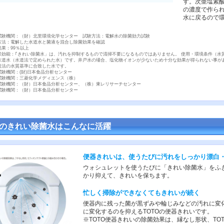
す。次亜塩素
の濃度で作ら
水に戻るので
・試験機関：（財）北里環境化学センター 試験方法：電解水の除菌効力試験
方法：電解した水道水と菌液を混合し除菌効果を確認
結果：99％以上
果効能：｢きれい除菌水」は、汚れを抑制するもので清掃不要になるものではありません。 使用・環境条件（水
・水道水（水道法で定められた水）です。井戸水の場合、塩化物イオンが少ないため十分な効果が得られない事が
水道法の水質基準に合致した水です。
試験機関：(財)日本食品分析センター
・試験機関：三菱化学メディエンス（株）
・試験機関：（財）日本食品分析センター、（株）東レリサーチセンター
・試験機関：（財）日本食品分析センター
Oのきれい除菌水はこんなに活躍
便器きれいは、使うたびに汚れをしっかり漂白
ウォシュレットを使うたびに「きれい除菌水」をふ
かり抑えて、きれいを保ちます。
忙しく掃除ができなくてもきれいが続く
便器内に残った菌が黒ずみや輪じみなどの汚れに変
に変化するのを抑えるTOTOの便器きれいです。
※TOTO便器きれいの除菌効果は、縁なし形状、T