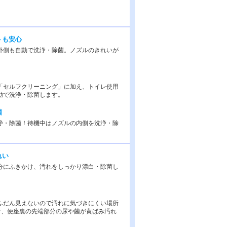
トも安心
外側も自動で洗浄・除菌。ノズルのきれいが
「セルフクリーニング」に加え、トイレ使用
動で洗浄・除菌します。
菌
浄・除菌！待機中はノズルの内側を洗浄・除
れい
分にふきかけ、汚れをしっかり漂白・除菌し
ふだん見えないので汚れに気づきにくい場所
け、便座裏の先端部分の尿や菌が黄ばみ汚れ