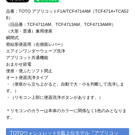
品番：TOTO アプリコットF1A/TCF4714AM（TCF4714+TCA52
8）
（旧品番：TCF4711AM、TCF4713AM、TCF4713AMR）
（大形・普通）兼用便座
瞬間式
密結形便器用（右側面レバー）
エアインワンダーウェーブ洗浄
アプリコット共通機能
おまかせ節電
便座・便ふたソフト閉止
オート便器洗浄タイプ
・（便座から立ち上がると、自動で大・小を判断して洗浄しま
す。）
・（リモコン上部に便器洗浄ボタンがあります。）
＊リモコンのカラーは本体のカラーに関係なく1色のみとなりま
す。
TOTOウォシュレット®最上位モデル『アプリコッ