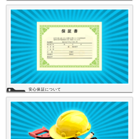
ホームアシストは、株式会社スイドウセツビコムのホームセンター事業で
行っている【プロ御用達の店】です。
ホームアシストからお客様のご注文頂いた住宅設備機器は品質管理され発
送させて頂いております。
詳細
安心保証について
株式会社スイドウセツビコムは、各メーカーに会社名が登録され取り引き
しています。
その為、商品の初期不良や新品メーカー保証が受けられます。
工事を頼まれた場合、工事保証は5年間は無料修理にて対応致します。