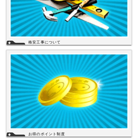
格安工事について
当店の工事スタッフは、社員スタッフの他、当店の企業理念に賛同して頂
き厳しい技術や品質基準をクリアされた協力店さんが同一の価格で契約の
もと同一のサービスを提供していますので安心して交換工事もご依頼下さ
い。
詳細
お得のポイント制度