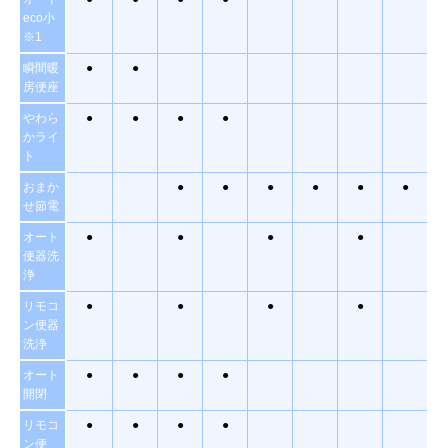
eco小
※1
瞬間暖
●
●
房便座
やわら
●
●
●
●
かライ
ト
おまか
●
●
●
●
●
●
せ節電
オート
●
●
●
●
便器洗
浄
リモコ
●
●
●
●
ン便器
洗浄
オート
●
●
●
●
開閉
リモコ
●
●
●
●
ン便