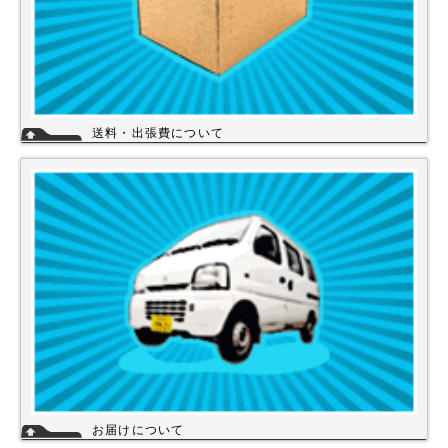
送料・出張費について
一律700円!!
※北海道・九州・沖縄・離島を除く
※エアコンなど大型商品は、別途費用がかかる場合がございますのでお問
い合わせください。
詳細
お届けについて