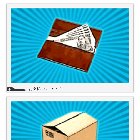
当店は、末長くご利用頂く為に会員登録いただきましたお客様には、商品
購入ごとにポイントを付与いたします。お貯めいただきましたポイント
は、次回のお買い物にご利用いただくことができます。会員登録されても
ご案内メールは当店を思い出してほしいと思う程度にさせて頂いてます。
詳細
お支払いについて
当店では下記のお支払い方法をご利用いただけます。
・銀行振込（前払い）
・代金引換（商品と引き換え）
※振込手数料および代金引換手数料はお客様負担となっております。【注
意】商品を1円でもお安く提供させて頂く為、カード決済は現在ご利用出
来ません。
詳細