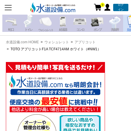
0
ログ
お電話での注文・お見積も
イン
承っております!!
蛇 口
トイレ
給湯器
コンロ
ポンプ
洗面所
見
ウォシュレット
水道設備.com HOME
ウォシュレット
アプリコット
携帯電話から
iPhone・iPadから
TOTO アプリコットF1A TCF4714AM ホワイト（#NW1）
お問い合わせ
写真を送る
写真を送る