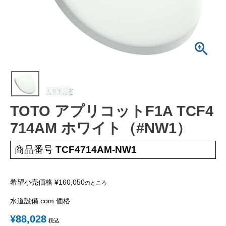
工事について
工事エリア
トイレ見積もりフォーム
給湯器見積もりフォーム
TOTO アプリコットF1A TCF4
取り扱いメーカー
協力業者募集
714AM ホワイト（#NW1）
DTY
交換工事
商品番号
TCF4714AM-NW1
取り付けの手順
について
希望小売価格
¥
160,050
のところ
水道設備.com 価格
¥
88,028
税込