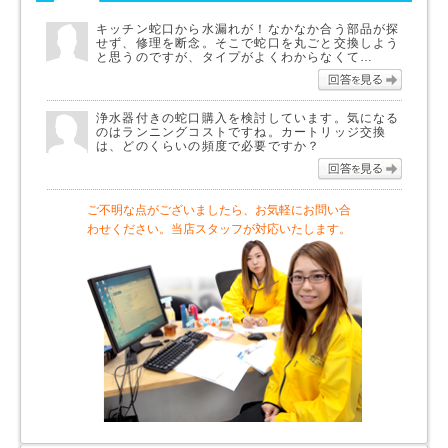
キッチン蛇口から水漏れが！なかなか合う部品が探
せず、修理を断念。そこで蛇口を丸ごと交換しよう
と思うのですが、タイプがよくわからなくて…
回答を
浄水器付きの蛇口購入を検討しています。気になる
のはランニングコストですね。カートリッジ交換
は、どのくらいの頻度で必要ですか？
回答を
ご不明な点がございましたら、お気軽にお問い合
わせください。当店スタッフが対応いたします。