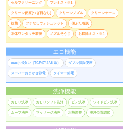
セルフクリーニング
プレミスト※1
クリーン便座(つぎ目なし)
クリーンノズル
クリーンケース
抗菌
フチなしウォシュレット
便ふた着脱
本体ワンタッチ着脱
ノズルそうじ
お掃除ミスト※4
エコ機能
eco小ボタン（TCF47*4AK系）
ダブル保温便座
スーパーおまかせ節電
タイマー節電
洗浄機能
おしり洗浄
おしりソフト洗浄
ビデ洗浄
ワイドビデ洗浄
ムーブ洗浄
マッサージ洗浄
水勢調整
洗浄位置調節