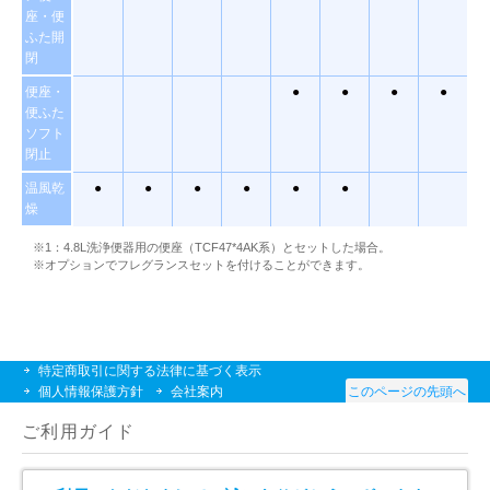
座・便
ふた開
閉
便座・
●
●
●
●
便ふた
ソフト
閉止
温風乾
●
●
●
●
●
●
燥
※1：4.8L洗浄便器用の便座（TCF47*4AK系）とセットした場合。
※オプションでフレグランスセットを付けることができます。
特定商取引に関する法律に基づく表示
個人情報保護方針
会社案内
このページの先頭へ
ご利用ガイド