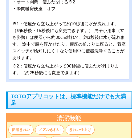
・オート開閉 便ふた閉じる※2
・瞬間暖房便座 オフ
※1：便座から立ち上がって約10秒後に水が流れます。
（約5秒後・15秒後にも変更できます。） 男子小用事（立
ち姿勢）は便器から約30cm離れて、約3秒後に水が流れま
す。 途中で腰を浮かせたり、便座の前よりに座ると、着座
スイッチが検知しにくくなり使用中に便器洗浄することが
あります。
※2：便座から立ち上がって90秒後に便ふたが閉まりま
す。（約25秒後にも変更できます）
TOTOアプリコットは、標準機能だけでも大満
足
清潔機能
便器きれい
ノズルきれい
きれい仕上げ