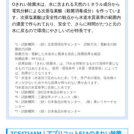
Oきれい除菌水は、水に含まれる天然のミネラル成分から
電気分解による次亜塩素酸（殺菌消毒成分）を作っていま
す。次亜塩素酸は安全性の観点から水道水質基準の範囲内
の濃度で作られており、安全で、さらに時間がたつと元の
水に戻るので環境にやさしいのが特長です。
*1・試験機関：（財）北里環境化学センター 試験方法：電解水の除
菌効力試験
除菌方法：電解した水道水と菌液を混合し除菌効果を確認
除菌結果：99％以上
・効果効能：｢きれい除菌水」は、汚れを抑制するもので清掃不要にな
るものではありません。 使用・環境条件（水質・便器形状）によって
は、効果がことなります。
*2・水道水（水道法で定められた水）です。井戸水の場合、塩化物イ
オンが少ないため十分な効果が得られない事があります。
*3水道法の水質基準に合致した水です。
*4・試験機関：(財)日本食品分析センター
*5・試験機関：三菱化学メディエンス（株）
*6・試験機関：（財）日本食品分析センター、（株）東レリサーチセ
ンター
*7・試験機関：（財）日本食品分析センター
TCF4714AM｜アプリコットF1Aのきれい除菌