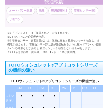
快適機能
オートパワー脱臭
脱臭
暖房便座※2
着座センサー※3
リモコン
※1 「プレミスト」は「便器きれい」に含まれます。
※2 F4A、F4のみ瞬間暖房便座。
※3 着座センサー（静電容量式）は、便座に座ると着座センサーが検知し、各
機能が使えます。 着座センサー部に肌が直接触れるように座って下さい。便座
カバーや洋服などがあると 着座センサーが検知しない場合があります。
※4 F4系は便器内・便座裏、F3系・F2系・F1系は便器内。
TOTOウォシュレット®アプリコットシリーズ
の機能の違い
TOTOウォシュレット®アプリコットシリーズの機能の違い
F4A
F4
F3A
F3
F2A
F2
F1A
F1
におい
●
●
●
●
きれい
オート
●
●
●
●