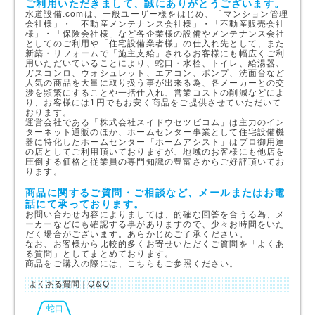
ご利用いただきまして、誠にありがとうございます。
水道設備.comは、一般ユーザー様をはじめ、「マンション管理
会社様」・「不動産メンテナンス会社様」・「不動産販売会社
様」・「保険会社様」など各企業様の設備やメンテナンス会社
としてのご利用や「住宅設備業者様」の仕入れ先として、また
新築・リフォームで「施主支給」されるお客様にも幅広くご利
用いただいていることにより、蛇口・水栓、トイレ、給湯器、
ガスコンロ、ウォシュレット、エアコン、ポンプ、洗面台など
人気の商品を大量に取り扱う事が出来る為、各メーカーとの交
渉を頻繁にすることや一括仕入れ、営業コストの削減などによ
り、お客様には1円でもお安く商品をご提供させていただいて
おります。
運営会社である「株式会社スイドウセツビコム」は主力のイン
ターネット通販のほか、ホームセンター事業として住宅設備機
器に特化したホームセンター「ホームアシスト」はプロ御用達
の店としてご利用頂いておりますが、地域のお客様にも他店を
圧倒する価格と従業員の専門知識の豊富さからご好評頂いてお
ります。
商品に関するご質問・ご相談など、メールまたはお電
話にて承っております。
お問い合わせ内容によりましては、的確な回答を合うる為、メ
ーカーなどにも確認する事がありますので、少々お時間をいた
だく場合がございます。あらかじめご了承ください。
なお、お客様から比較的多くお寄せいただくご質問を「よくあ
る質問」としてまとめております。
商品をご購入の際には、こちらもご参照ください。
よくある質問｜Q＆Q
蛇口