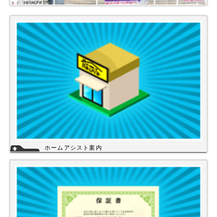
ホームアシスト案内
ホームアシストは、株式会社スイドウセツビコムのホームセンター事業で
行っている【プロ御用達の店】です。
ホームアシストからお客様のご注文頂いた住宅設備機器は品質管理され発
送させて頂いております。
詳細