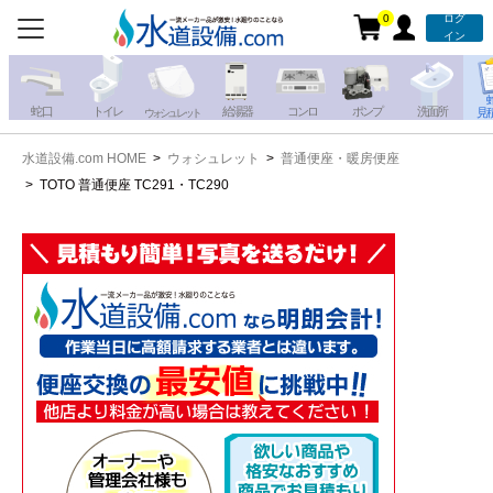
0
ログ
お電話での注文・お見積も
イン
承っております!!
蛇 口
トイレ
給湯器
コンロ
ポンプ
洗面所
見
ウォシュレット
水道設備.com HOME
ウォシュレット
普通便座・暖房便座
携帯電話から
iPhone・iPadから
TOTO 普通便座 TC291・TC290
お問い合わせ
写真を送る
写真を送る