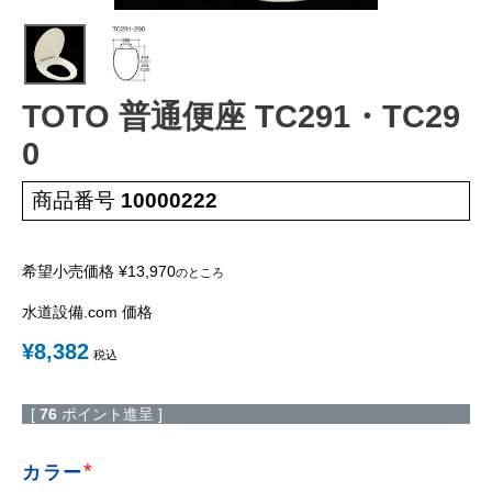
工事について
工事エリア
TOTO 普通便座 TC291・TC29
トイレ見積もりフォーム
0
給湯器見積もりフォーム
商品番号
10000222
取り扱いメーカー
協力業者募集
希望小売価格
¥
13,970
のところ
水道設備.com 価格
DTY
交換工事
取り付けの手順
について
¥
8,382
税込
[
76
ポイント進呈 ]
カラー