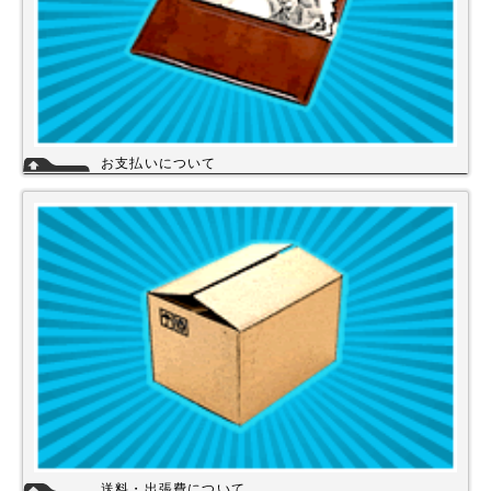
お支払いについて
当店では下記のお支払い方法をご利用いただけます。
・銀行振込（前払い）
・代金引換（商品と引き換え）
※振込手数料および代金引換手数料はお客様負担となっております。【注
意】商品を1円でもお安く提供させて頂く為、カード決済は現在ご利用出
来ません。
詳細
送料・出張費について