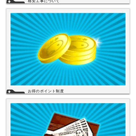
格安工事について
当店の工事スタッフは、社員スタッフの他、当店の企業理念に賛同して頂
き厳しい技術や品質基準をクリアされた協力店さんが同一の価格で契約の
もと同一のサービスを提供していますので安心して交換工事もご依頼下さ
い。
詳細
お得のポイント制度
当店は、末長くご利用頂く為に会員登録いただきましたお客様には、商品
購入ごとにポイントを付与いたします。お貯めいただきましたポイント
は、次回のお買い物にご利用いただくことができます。会員登録されても
ご案内メールは当店を思い出してほしいと思う程度にさせて頂いてます。
詳細