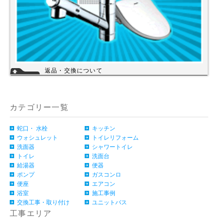
返品・交換について
お客様のご都合による返品・交換（弊社による誤配送は除く）は承ってお
りません。過剰な在庫や不良在庫などコストを減らす事により販売価格を
維持しておりますのでご理解頂きますようお願いします。ご購入の際は、
事前に仕様・サイズ等をお確かめの上、ご注文いただけますようお願い申
カテゴリー一覧
し上げます。
詳細
蛇口・ 水栓
キッチン
ウォシュレット
トイレリフォーム
洗面器
シャワートイレ
トイレ
洗面台
給湯器
便器
ポンプ
ガスコンロ
便座
エアコン
浴室
施工事例
交換工事・取り付け
ユニットバス
工事エリア