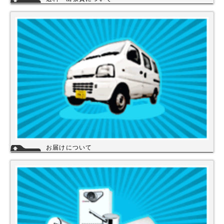
一律700円!!
※北海道・九州・沖縄・離島を除く
※エアコンなど大型商品は、別途費用がかかる場合がございますのでお問
い合わせください。
詳細
お届けについて
店舗の在庫商品につきましては、お急ぎの場合、当日の発送が可能な商品
もありますのでお問い合わせください。お取り寄せ商品は、3～5営業日
になります。メーカーなどから納期回答が出ましたらご連絡いたします。
商品の欠品や受注生産品は納期がかかる場合があります。※宅配便でお届
けの場合、時間指定が可能です。