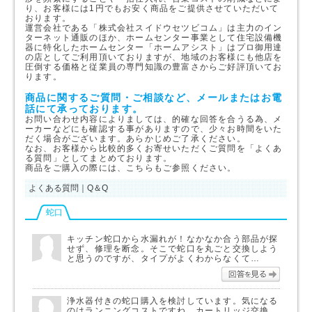
り、お客様には1円でもお安く商品をご提供させていただいて
おります。
運営会社である「株式会社スイドウセツビコム」は主力のイン
ターネット通販のほか、ホームセンター事業として住宅設備機
器に特化したホームセンター「ホームアシスト」はプロ御用達
の店としてご利用頂いておりますが、地域のお客様にも他店を
圧倒する価格と従業員の専門知識の豊富さからご好評頂いてお
ります。
商品に関するご質問・ご相談など、メールまたはお電
話にて承っております。
お問い合わせ内容によりましては、的確な回答を合うる為、メ
ーカーなどにも確認する事がありますので、少々お時間をいた
だく場合がございます。あらかじめご了承ください。
なお、お客様から比較的多くお寄せいただくご質問を「よくあ
る質問」としてまとめております。
商品をご購入の際には、こちらもご参照ください。
よくある質問｜Q＆Q
蛇口
キッチン蛇口から水漏れが！なかなか合う部品が探
せず、修理を断念。そこで蛇口を丸ごと交換しよう
と思うのですが、タイプがよくわからなくて…
回答を
浄水器付きの蛇口購入を検討しています。気になる
のはランニングコストですね。カートリッジ交換