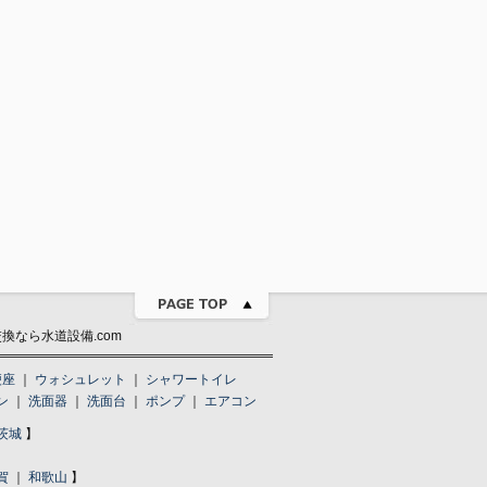
なら水道設備.com
便座
｜
ウォシュレット
｜
シャワートイレ
ン
｜
洗面器
｜
洗面台
｜
ポンプ
｜
エアコン
茨城
】
賀
｜
和歌山
】