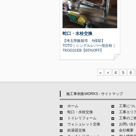
蛇口・水栓交換
【埼玉県飯能市 A様邸】
TOTO｜シングルレバー混合栓｜
TKGG31EB【65%OFF】
«
<
4
5
6
施工事例集WORKS - サイトマップ
ホーム
工事につ
蛇口・水栓交換
工事エリ
トイレリフォーム
工事のご
ウォシュレット交換
お問い合
給湯器交換
会社概要