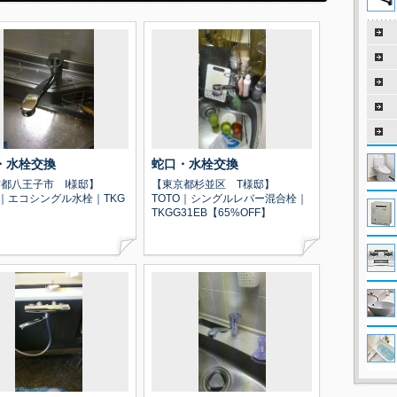
・水栓交換
蛇口・水栓交換
都八王子市 I様邸】
【東京都杉並区 T様邸】
O｜エコシングル水栓｜TKG
TOTO｜シングルレバー混合栓｜
TKGG31EB【65%OFF】