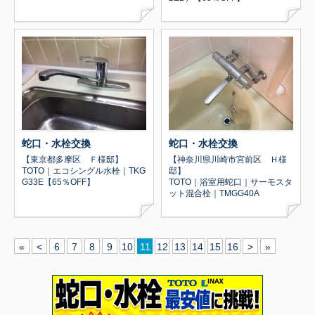
蛇口・水栓交換
蛇口・水栓交換
【東京都多摩区 Ｆ様邸】
【神奈川県川崎市宮前区 Ｈ様
TOTO｜エコシングル水栓｜TKG
邸】
G33E【65％OFF】
TOTO｜浴室用蛇口｜サーモスタ
ット混合栓｜TMGG40A
«
<
6
7
8
9
10
11
12
13
14
15
16
>
»