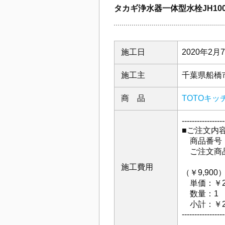
タカギ浄水器一体型水栓JH1
施工日
2020年2月
施工主
千葉県船橋
商 品
TOTOキッ
-----------------
■ご注文内
商品番号：g
ご注文商品名
└蛇口
施工費用
（￥9,900
単価：￥28
数量：1
小計：￥28
-----------------