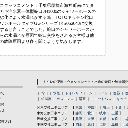
スタッフコメント：千葉県船橋市海神町南にてタ
カギ浄水器一体型蛇口JH1000のシャワーホースの
劣化により水漏れがする為、TOTOキッチン蛇口
ワンホールタイプGGシリーズTKS05304Jに交換
すると言うことでした。蛇口のシャワーホースか
らの水漏れが原因で蛇口交換をされるお客様は他
の故障原因より多く聞くような気がします。
トイレの便器・ウォシュレット・水道の蛇口や給湯器交換
いて
｜
蛇口
｜
水栓
｜
トイレリフォーム
｜
トイレ
｜
便器
｜
ア
｜
給湯器
｜
ガスコンロ
｜
浴室
｜
ユニットバス
｜
キッチ
相談
関東交換工事エリア 【
東京
｜
神奈川
｜
埼玉
｜
千葉
｜
わせ
東海交換工事エリア 【
静岡
｜
愛知
｜
岐阜
｜
三重
】
近畿交換工事エリア 【
兵庫
｜
大阪
｜
京都
｜
奈良
｜
滋
保護方針
中国交換工事エリア 【
岡山
｜
鳥取
｜
広島
｜
島根
｜
山