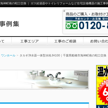
市海神町南の蛇口交換 ｜ ガス給湯器やトイレリフォームなど住宅設備機器の施工事例
ワンホール
タカギ浄水器一体型水栓JH100｜千葉県船橋市海神町南の蛇口交換