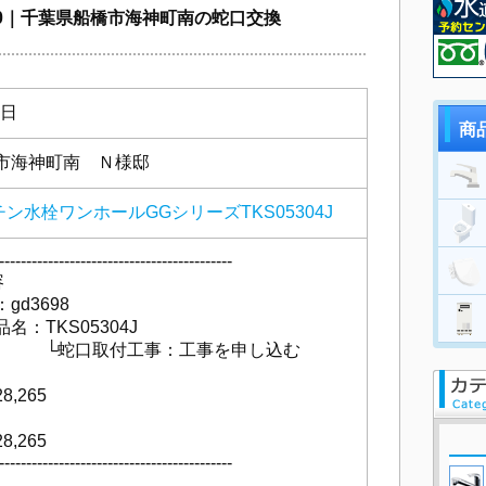
00｜千葉県船橋市海神町南の蛇口交換
7日
商
市海神町南 Ｎ様邸
チン水栓ワンホールGGシリーズTKS05304J
-------------------------------------------
容
d3698
：TKS05304J
取付工事：工事を申し込む
）
,265
,265
-------------------------------------------