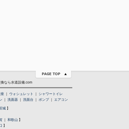
なら水道設備.com
便座
｜
ウォシュレット
｜
シャワートイレ
ン
｜
洗面器
｜
洗面台
｜
ポンプ
｜
エアコン
茨城
】
賀
｜
和歌山
】
口
】