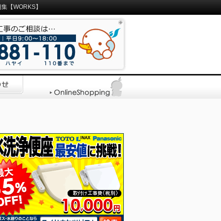
集【WORKS】