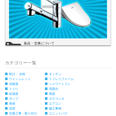
返品・交換について
お客様のご都合による返品・交換（弊社による誤配送は除く）は承ってお
りません。過剰な在庫や不良在庫などコストを減らす事により販売価格を
維持しておりますのでご理解頂きますようお願いします。ご購入の際は、
事前に仕様・サイズ等をお確かめの上、ご注文いただけますようお願い申
カテゴリー一覧
し上げます。
詳細
蛇口・ 水栓
キッチン
ウォシュレット
トイレリフォーム
洗面器
シャワートイレ
トイレ
洗面台
給湯器
便器
ポンプ
ガスコンロ
便座
エアコン
浴室
施工事例
交換工事・取り付け
ユニットバス