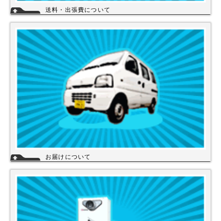
送料・出張費について
一律700円!!
※北海道・九州・沖縄・離島を除く
※エアコンなど大型商品は、別途費用がかかる場合がございますのでお問
い合わせください。
詳細
お届けについて
店舗の在庫商品につきましては、お急ぎの場合、当日の発送が可能な商品
もありますのでお問い合わせください。お取り寄せ商品は、3～5営業日
になります。メーカーなどから納期回答が出ましたらご連絡いたします。
商品の欠品や受注生産品は納期がかかる場合があります。※宅配便でお届
けの場合、時間指定が可能です。