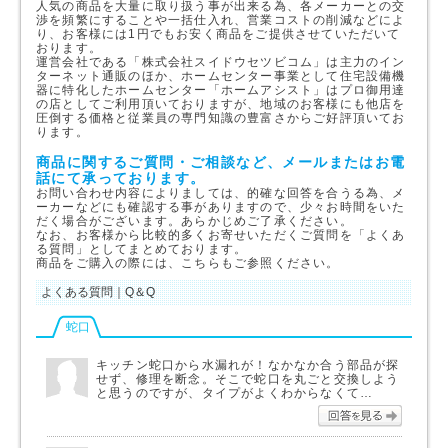
人気の商品を大量に取り扱う事が出来る為、各メーカーとの交
渉を頻繁にすることや一括仕入れ、営業コストの削減などによ
り、お客様には1円でもお安く商品をご提供させていただいて
おります。
運営会社である「株式会社スイドウセツビコム」は主力のイン
ターネット通販のほか、ホームセンター事業として住宅設備機
器に特化したホームセンター「ホームアシスト」はプロ御用達
の店としてご利用頂いておりますが、地域のお客様にも他店を
圧倒する価格と従業員の専門知識の豊富さからご好評頂いてお
ります。
商品に関するご質問・ご相談など、メールまたはお電
話にて承っております。
お問い合わせ内容によりましては、的確な回答を合うる為、メ
ーカーなどにも確認する事がありますので、少々お時間をいた
だく場合がございます。あらかじめご了承ください。
なお、お客様から比較的多くお寄せいただくご質問を「よくあ
る質問」としてまとめております。
商品をご購入の際には、こちらもご参照ください。
よくある質問｜Q＆Q
蛇口
キッチン蛇口から水漏れが！なかなか合う部品が探
せず、修理を断念。そこで蛇口を丸ごと交換しよう
と思うのですが、タイプがよくわからなくて…
回答を