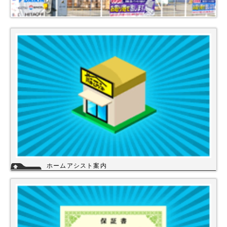
ホームアシスト案内
ホームアシストは、株式会社スイドウセツビコムのホームセンター事業で
行っている【プロ御用達の店】です。
ホームアシストからお客様のご注文頂いた住宅設備機器は品質管理され発
送させて頂いております。
詳細