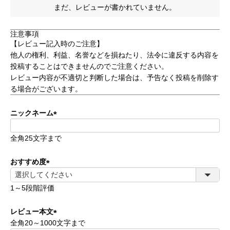
まだ、レビューが書かれていません。
工事について
工事エリア
注意事項
【レビュー記入時のご注意】
トイレ見積もりフォーム
他人の権利、利益、名誉などを損ねたり、法令に違反する内容を
投稿することはできませんのでご注意ください。
給湯器見積もりフォーム
レビュー内容が不適切と判断した場合は、予告なく投稿を削除す
る場合がございます。
ニックネーム
取り扱いメーカー
協力業者募集
(必
全角25文字まで
須)
DTY
交換工事
取り付けの手順
について
おすすめ度
(必
須)
1～5段階評価
レビュー本文
全角20～1000文字まで
(必