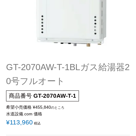
蛇 口
トイレ
給湯器
コンロ
ウォシュレッ
ト
ポンプ
洗面台
蛇口（水栓）の交換はこちら
GT-2070AW-T-1BLガス給湯器2
トイレ（便器）の交換はこちら
0号フルオート
ウォシュレットなどの交換はこちら
商品番号
GT-2070AW-T-1
給湯器の交換はこちら
希望小売価格
¥
455,840
のところ
ガスコンロの交換はこちら
水道設備.com 価格
¥
113,960
税込