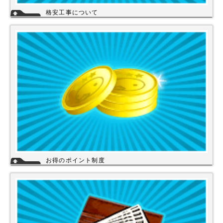
格安工事について
当店の工事スタッフは、社員スタッフの他、当店の企業理念に賛同して頂
き厳しい技術や品質基準をクリアされた協力店さんが同一の価格で契約の
もと同一のサービスを提供していますので安心して交換工事もご依頼下さ
い。
詳細
お得のポイント制度
当店は、末長くご利用頂く為に会員登録いただきましたお客様には、商品
購入ごとにポイントを付与いたします。お貯めいただきましたポイント
は、次回のお買い物にご利用いただくことができます。会員登録されても
ご案内メールは当店を思い出してほしいと思う程度にさせて頂いてます。
詳細