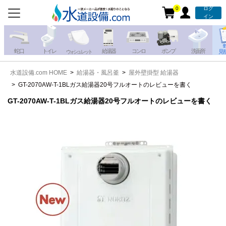
0
ログ
お電話での注文・お見積も
イン
承っております!!
蛇 口
トイレ
給湯器
コンロ
ポンプ
洗面所
見
ウォシュレット
水道設備.com HOME
給湯器・風呂釜
屋外壁掛型 給湯器
携帯電話から
iPhone・iPadから
GT-2070AW-T-1BLガス給湯器20号フルオートのレビューを書く
お問い合わせ
写真を送る
写真を送る
GT-2070AW-T-1BLガス給湯器20号フルオートのレビューを書く