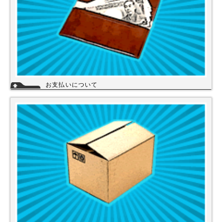
お支払いについて
当店では下記のお支払い方法をご利用いただけます。
・銀行振込（前払い）
・代金引換（商品と引き換え）
※振込手数料および代金引換手数料はお客様負担となっております。【注
意】商品を1円でもお安く提供させて頂く為、カード決済は現在ご利用出
来ません。
詳細