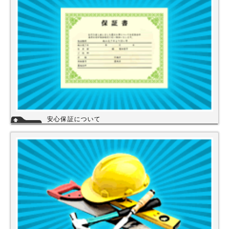
詳細
安心保証について
株式会社スイドウセツビコムは、各メーカーに会社名が登録され取り引き
しています。
その為、商品の初期不良や新品メーカー保証が受けられます。
工事を頼まれた場合、工事保証は5年間は無料修理にて対応致します。