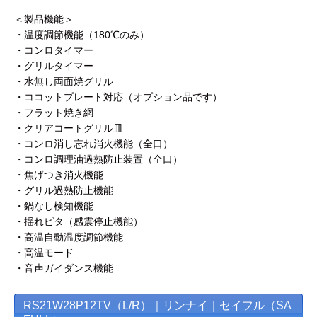
＜製品機能＞
・温度調節機能（180℃のみ）
・コンロタイマー
・グリルタイマー
・水無し両面焼グリル
・ココットプレート対応（オプション品です）
・フラット焼き網
・クリアコートグリル皿
・コンロ消し忘れ消火機能（全口）
・コンロ調理油過熱防止装置（全口）
・焦げつき消火機能
・グリル過熱防止機能
・鍋なし検知機能
・揺れピタ（感震停止機能）
・高温自動温度調節機能
・高温モード
・音声ガイダンス機能
RS21W28P12TV（L/R）｜リンナイ｜セイフル（SA