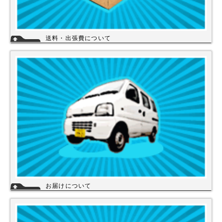
送料・出張費について
一律700円!!
※北海道・九州・沖縄・離島を除く
※エアコンなど大型商品は、別途費用がかかる場合がございますのでお問
い合わせください。
詳細
お届けについて
店舗の在庫商品につきましては、お急ぎの場合、当日の発送が可能な商品
もありますのでお問い合わせください。お取り寄せ商品は、3～5営業日
になります。メーカーなどから納期回答が出ましたらご連絡いたします。
商品の欠品や受注生産品は納期がかかる場合があります。※宅配便でお届