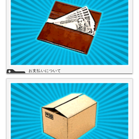
詳細
お支払いについて
当店では下記のお支払い方法をご利用いただけます。
・銀行振込（前払い）
・代金引換（商品と引き換え）
※振込手数料および代金引換手数料はお客様負担となっております。【注
意】商品を1円でもお安く提供させて頂く為、カード決済は現在ご利用出
来ません。
詳細