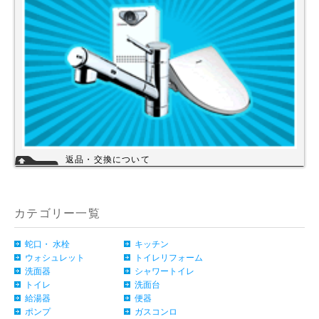
けの場合、時間指定が可能です。
返品・交換について
お客様のご都合による返品・交換（弊社による誤配送は除く）は承ってお
りません。過剰な在庫や不良在庫などコストを減らす事により販売価格を
維持しておりますのでご理解頂きますようお願いします。ご購入の際は、
事前に仕様・サイズ等をお確かめの上、ご注文いただけますようお願い申
カテゴリー一覧
し上げます。
詳細
蛇口・ 水栓
キッチン
ウォシュレット
トイレリフォーム
洗面器
シャワートイレ
トイレ
洗面台
給湯器
便器
ポンプ
ガスコンロ