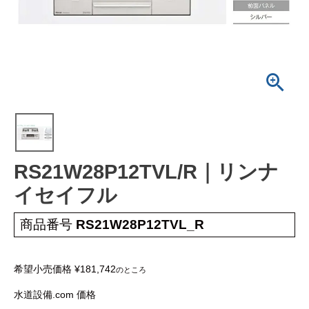
蛇 口
トイレ
給湯器
コンロ
ウォシュレッ
ト
ポンプ
洗面台
蛇口（水栓）の交換はこちら
トイレ（便器）の交換はこちら
RS21W28P12TVL/R｜リンナ
イセイフル
ウォシュレットなどの交換はこちら
給湯器の交換はこちら
商品番号
RS21W28P12TVL_R
ガスコンロの交換はこちら
希望小売価格
¥
181,742
のところ
水道設備.com 価格