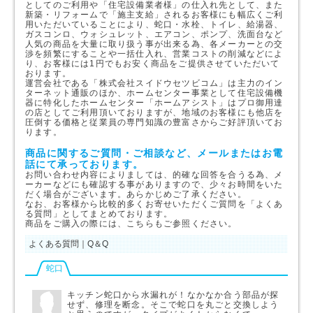
としてのご利用や「住宅設備業者様」の仕入れ先として、また
新築・リフォームで「施主支給」されるお客様にも幅広くご利
用いただいていることにより、蛇口・水栓、トイレ、給湯器、
ガスコンロ、ウォシュレット、エアコン、ポンプ、洗面台など
人気の商品を大量に取り扱う事が出来る為、各メーカーとの交
渉を頻繁にすることや一括仕入れ、営業コストの削減などによ
り、お客様には1円でもお安く商品をご提供させていただいて
おります。
運営会社である「株式会社スイドウセツビコム」は主力のイン
ターネット通販のほか、ホームセンター事業として住宅設備機
器に特化したホームセンター「ホームアシスト」はプロ御用達
の店としてご利用頂いておりますが、地域のお客様にも他店を
圧倒する価格と従業員の専門知識の豊富さからご好評頂いてお
ります。
商品に関するご質問・ご相談など、メールまたはお電
話にて承っております。
お問い合わせ内容によりましては、的確な回答を合うる為、メ
ーカーなどにも確認する事がありますので、少々お時間をいた
だく場合がございます。あらかじめご了承ください。
なお、お客様から比較的多くお寄せいただくご質問を「よくあ
る質問」としてまとめております。
商品をご購入の際には、こちらもご参照ください。
よくある質問｜Q＆Q
蛇口
キッチン蛇口から水漏れが！なかなか合う部品が探
せず、修理を断念。そこで蛇口を丸ごと交換しよう