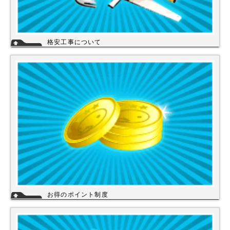
格安工事について
当店の工事スタッフは、社員スタッフの他、当店の企業理念に賛同して頂
き厳しい技術や品質基準をクリアされた協力店さんが同一の価格で契約の
もと同一のサービスを提供していますので安心して交換工事もご依頼下さ
い。
詳細
お得のポイント制度
当店は、末長くご利用頂く為に会員登録いただきましたお客様には、商品
購入ごとにポイントを付与いたします。お貯めいただきましたポイント
は、次回のお買い物にご利用いただくことができます。会員登録されても
ご案内メールは当店を思い出してほしいと思う程度にさせて頂いてます。