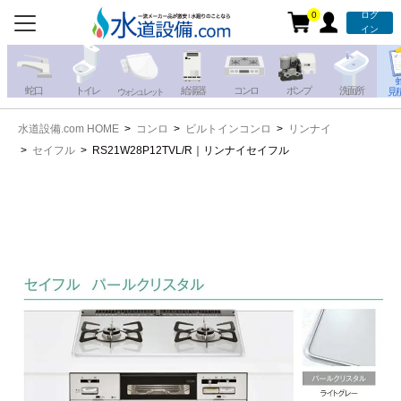
0
ログ
お電話での注文・お見積も
イン
承っております!!
蛇 口
トイレ
給湯器
コンロ
ポンプ
洗面所
見
ウォシュレット
水道設備.com HOME
コンロ
ビルトインコンロ
リンナイ
携帯電話から
iPhone・iPadから
セイフル
RS21W28P12TVL/R｜リンナイセイフル
お問い合わせ
写真を送る
写真を送る