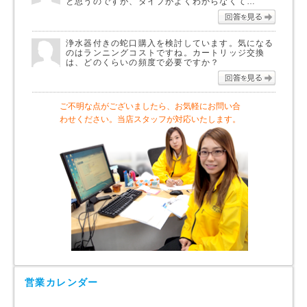
と思うのですが、タイプがよくわからなくて…
回答を
浄水器付きの蛇口購入を検討しています。気になる
のはランニングコストですね。カートリッジ交換
は、どのくらいの頻度で必要ですか？
回答を
ご不明な点がございましたら、お気軽にお問い合
わせください。当店スタッフが対応いたします。
営業カレンダー