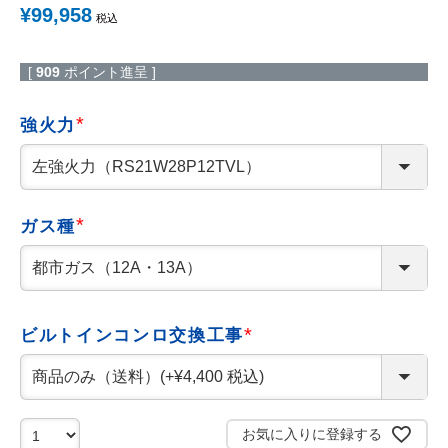
¥
99,958
工事について
税込
工事エリア
[
909
ポイント進呈 ]
トイレ見積もりフォーム
強火力
(
給湯器見積もりフォーム
必
須
)
ガス種
取り扱いメーカー
協力業者募集
(
必
須
DTY
交換工事
)
取り付けの手順
について
ビルトインコンロ交換工事
(
必
須
)
お気に入りに登録する