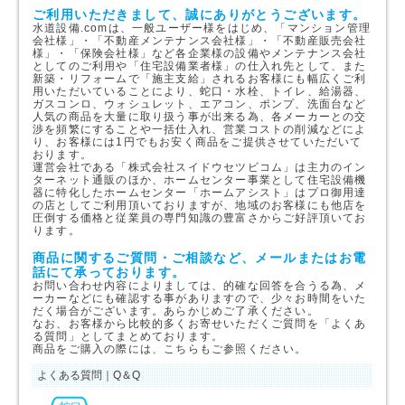
ご利用いただきまして、誠にありがとうございます。
水道設備.comは、一般ユーザー様をはじめ、「マンション管理
会社様」・「不動産メンテナンス会社様」・「不動産販売会社
様」・「保険会社様」など各企業様の設備やメンテナンス会社
としてのご利用や「住宅設備業者様」の仕入れ先として、また
新築・リフォームで「施主支給」されるお客様にも幅広くご利
用いただいていることにより、蛇口・水栓、トイレ、給湯器、
ガスコンロ、ウォシュレット、エアコン、ポンプ、洗面台など
人気の商品を大量に取り扱う事が出来る為、各メーカーとの交
渉を頻繁にすることや一括仕入れ、営業コストの削減などによ
り、お客様には1円でもお安く商品をご提供させていただいて
おります。
運営会社である「株式会社スイドウセツビコム」は主力のイン
ターネット通販のほか、ホームセンター事業として住宅設備機
器に特化したホームセンター「ホームアシスト」はプロ御用達
の店としてご利用頂いておりますが、地域のお客様にも他店を
圧倒する価格と従業員の専門知識の豊富さからご好評頂いてお
ります。
商品に関するご質問・ご相談など、メールまたはお電
話にて承っております。
お問い合わせ内容によりましては、的確な回答を合うる為、メ
ーカーなどにも確認する事がありますので、少々お時間をいた
だく場合がございます。あらかじめご了承ください。
なお、お客様から比較的多くお寄せいただくご質問を「よくあ
る質問」としてまとめております。
商品をご購入の際には、こちらもご参照ください。
よくある質問｜Q＆Q