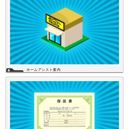
ホームアシスト案内
ホームアシストは、株式会社スイドウセツビコムのホームセンター事業で
行っている【プロ御用達の店】です。
ホームアシストからお客様のご注文頂いた住宅設備機器は品質管理され発
送させて頂いております。
詳細