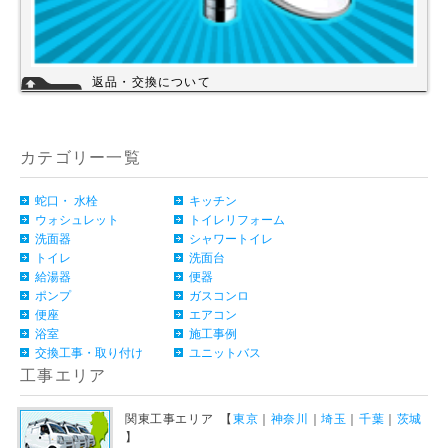
返品・交換について
お客様のご都合による返品・交換（弊社による誤配送は除く）は承ってお
りません。過剰な在庫や不良在庫などコストを減らす事により販売価格を
維持しておりますのでご理解頂きますようお願いします。ご購入の際は、
事前に仕様・サイズ等をお確かめの上、ご注文いただけますようお願い申
カテゴリー一覧
し上げます。
詳細
蛇口・ 水栓
キッチン
ウォシュレット
トイレリフォーム
洗面器
シャワートイレ
トイレ
洗面台
給湯器
便器
ポンプ
ガスコンロ
便座
エアコン
浴室
施工事例
交換工事・取り付け
ユニットバス
工事エリア
関東工事エリア 【
東京
｜
神奈川
｜
埼玉
｜
千葉
｜
茨城
】