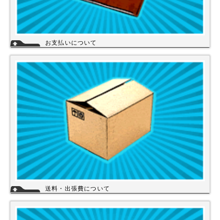
お支払いについて
当店では下記のお支払い方法をご利用いただけます。
・銀行振込（前払い）
・代金引換（商品と引き換え）
※振込手数料および代金引換手数料はお客様負担となっております。【注
意】商品を1円でもお安く提供させて頂く為、カード決済は現在ご利用出
来ません。
詳細
送料・出張費について
一律700円!!
※北海道・九州・沖縄・離島を除く
※エアコンなど大型商品は、別途費用がかかる場合がございますのでお問
い合わせください。