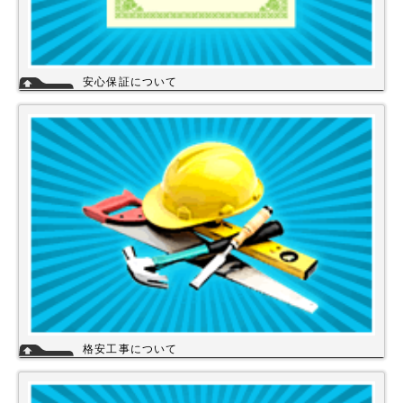
安心保証について
株式会社スイドウセツビコムは、各メーカーに会社名が登録され取り引き
しています。
その為、商品の初期不良や新品メーカー保証が受けられます。
工事を頼まれた場合、工事保証は5年間は無料修理にて対応致します。
格安工事について
当店の工事スタッフは、社員スタッフの他、当店の企業理念に賛同して頂
き厳しい技術や品質基準をクリアされた協力店さんが同一の価格で契約の
もと同一のサービスを提供していますので安心して交換工事もご依頼下さ