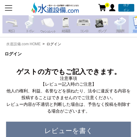
0
ログ
お電話での注文・お見積も
イン
承っております!!
蛇 口
トイレ
給湯器
コンロ
ポンプ
洗面所
見
ウォシュレット
水道設備.com HOME
ログイン
携帯電話から
iPhone・iPadから
お問い合わせ
ログイン
写真を送る
写真を送る
ゲストの方でもご記入できます。
注意事項
【レビュー記入時のご注意】
他人の権利、利益、名誉などを損ねたり、法令に違反する内容を
投稿することはできませんのでご注意ください。
レビュー内容が不適切と判断した場合は、予告なく投稿を削除す
る場合がございます。
レビューを書く