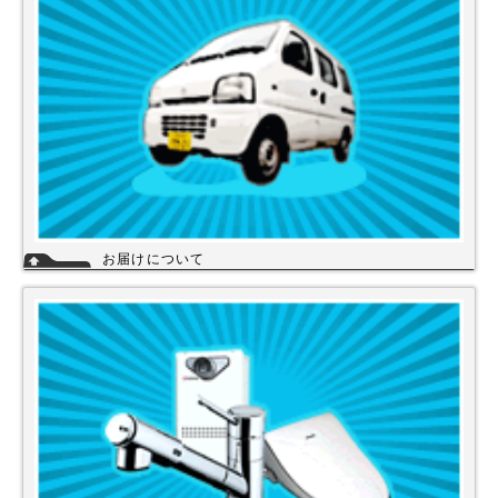
詳細
お届けについて
店舗の在庫商品につきましては、お急ぎの場合、当日の発送が可能な商品
もありますのでお問い合わせください。お取り寄せ商品は、3～5営業日
になります。メーカーなどから納期回答が出ましたらご連絡いたします。
商品の欠品や受注生産品は納期がかかる場合があります。※宅配便でお届
けの場合、時間指定が可能です。