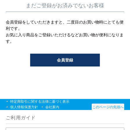
工事について
まだご登録がお済みでないお客様
工事エリア
会員登録をしていただきますと、二度目のお買い物時にとても便
利です。
トイレ見積もりフォーム
お気に入り商品をご登録いただけるなどお買い物が便利になりま
す。
給湯器見積もりフォーム
会員登録
取り扱いメーカー
協力業者募集
DTY
交換工事
取り付けの手順
について
特定商取引に関する法律に基づく表示
個人情報保護方針
会社案内
このページの先頭へ
ご利用ガイド