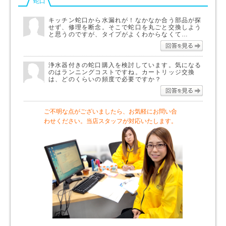
蛇口
キッチン蛇口から水漏れが！なかなか合う部品が探
せず、修理を断念。そこで蛇口を丸ごと交換しよう
と思うのですが、タイプがよくわからなくて…
回答を
浄水器付きの蛇口購入を検討しています。気になる
のはランニングコストですね。カートリッジ交換
は、どのくらいの頻度で必要ですか？
回答を
ご不明な点がございましたら、お気軽にお問い合
わせください。当店スタッフが対応いたします。