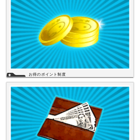
い。
詳細
お得のポイント制度
当店は、末長くご利用頂く為に会員登録いただきましたお客様には、商品
購入ごとにポイントを付与いたします。お貯めいただきましたポイント
は、次回のお買い物にご利用いただくことができます。会員登録されても
ご案内メールは当店を思い出してほしいと思う程度にさせて頂いてます。
詳細