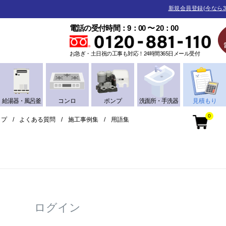
新規会員登録(今なら3
電話の受付時間：9：00 〜 20：00
お急ぎ・土日祝の工事も対応！24時間365日メール受付
給湯器・風呂釜
コンロ
ポンプ
洗面所・手洗器
見積もり
0
ップ
よくある質問
施工事例集
用語集
ログイン