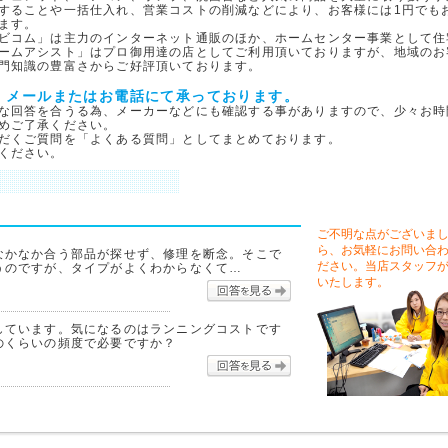
することや一括仕入れ、営業コストの削減などにより、お客様には1円でも
ます。
ビコム」は主力のインターネット通販のほか、ホームセンター事業として住
ームアシスト」はプロ御用達の店としてご利用頂いておりますが、地域のお
門知識の豊富さからご好評頂いております。
、メールまたはお電話にて承っております。
な回答を合うる為、メーカーなどにも確認する事がありますので、少々お時
めご了承ください。
だくご質問を「よくある質問」としてまとめております。
ください。
ご不明な点がございま
ら、お気軽にお問い合
なかなか合う部品が探せず、修理を断念。そこで
ださい。当店スタッフ
うのですが、タイプがよくわからなくて…
いたします。
回答を見る
しています。気になるのはランニングコストです
のくらいの頻度で必要ですか？
回答を見る