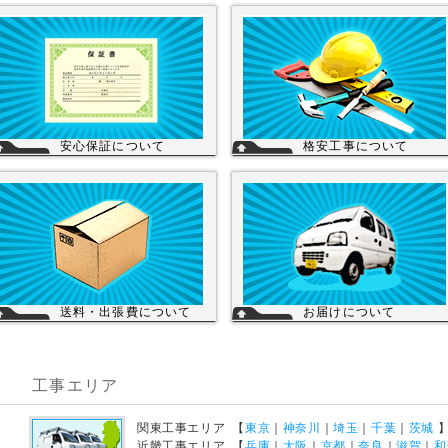
安心保証について
格安工事について
株式会社スイドウセツビコムは、各メー
当店の工事スタッフは、社員スタッフ
カーに会社名が登録され取り引きしてい
他、当店の企業理念に賛同して頂き厳
ます。
い技術や品質基準をクリアされた協力
その為、商品の初期不良や新品メーカー
さんが同一の価格で契約のもと同一の
保証が受けられます。
ービスを提供していますので安心して
工事を頼まれた場合、工事保証は5年間
換工事もご依頼下さい。
は無料修理にて対応致します。
を見る
送料・出張費について
お届けについて
一律700円!!
店舗の在庫商品につきましては、お急
※北海道・九州・沖縄・離島を除く
の場合、当日の発送が可能な商品もあ
※エアコンなど大型商品は、別途費用が
ますのでお問い合わせください。お取
かかる場合がございますのでお問い合わ
寄せ商品は、3～5営業日になります。
工事エリア
せください。
メーカーなどから納期回答が出ました
ご連絡いたします。商品の欠品や受注
詳細を見る
産品は納期がかかる場合があります。
宅配便でお届けの場合、時間指定が可
関東工事エリア 【
東京
｜
神奈川
｜
埼玉
｜
千葉
｜
茨城
です。
を見る
近畿工事エリア 【
兵庫
｜
大阪
｜
京都
｜
奈良
｜
滋賀
｜
和