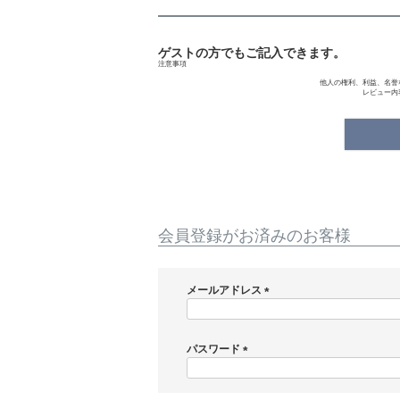
ゲストの方でもご記入できます。
注意事項
他人の権利、利益、名誉
レビュー内
会員登録がお済みのお客様
メールアドレス
(
必
須
パスワード
)
(
必