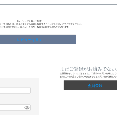
【レビュー記入時のご注意】
などを損ねたり、法令に違反する内容を投稿することはできませんのでご注意ください。
容が不適切と判断した場合は、予告なく投稿を削除する場合がございます。
レビューを書く
まだご登録がお済みでない
会員登録をしていただきますと、二度目のお買い物時にとて
お気に入り商品をご登録いただけるなどお買い物が便利にな
会員登録