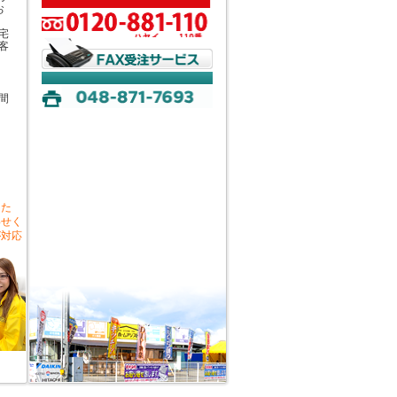
お
宅
客
間
した
わせく
が対応