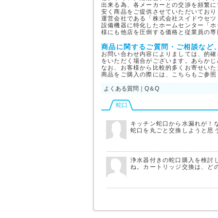
出来る為、各メーカーとの交渉を頻繁に
安く商品をご提供させていただいており
運営会社である「株式会社スイドウセツ
設備機器に特化したホームセンター「ホ
様にも他店を圧倒する価格と従業員の専
商品に関するご質問・ご相談など
お問い合わせ内容によりましては、的確
をいただく場合がございます。あらかじ
なお、お客様から比較的多くお寄せいた
商品をご購入の際には、こちらもご参照
よくある質問｜Q＆Q
蛇口
キッチン蛇口から水漏れが！
蛇口を丸ごと交換しようと思
浄水器付きの蛇口購入を検討
ね。カートリッジ交換は、ど