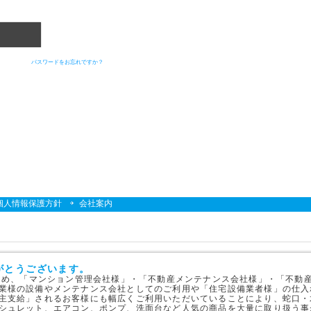
パスワードをお忘れですか？
個人情報保護方針
会社案内
がとうございます。
はじめ、「マンション管理会社様」・「不動産メンテナンス会社様」・「不動
業様の設備やメンテナンス会社としてのご利用や「住宅設備業者様」の仕入
主支給」されるお客様にも幅広くご利用いただいていることにより、蛇口・
シュレット、エアコン、ポンプ、洗面台など人気の商品を大量に取り扱う事