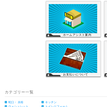
ホームアシスト案内
ホームアシストは、株式会社スイドウセ
ツビコムのホームセンター事業で行って
いる【プロ御用達の店】です。
ホームアシストからお客様のご注文頂い
た住宅設備機器は品質管理され発送させ
て頂いております。
詳細
お支払いについて
当店では下記のお支払い方法をご利用い
ただけます。
・銀行振込（前払い）
・代金引換（商品と引き換え）
カテゴリー一覧
※振込手数料および代金引換手数料はお
客様負担となっております。【注意】商
品を1円でもお安く提供させて頂く為、
カード決済は現在ご利用出来ません。
蛇口・ 水栓
キッチン
詳細
ウォシュレット
トイレリフォーム