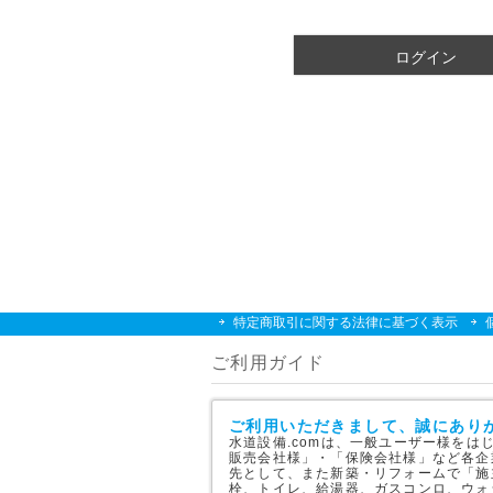
須
)
ログイン
特定商取引に関する法律に基づく表示
ご利用ガイド
ご利用いただきまして、誠にあり
水道設備.comは、一般ユーザー様を
販売会社様」・「保険会社様」など各企
先として、また新築・リフォームで「施
栓、トイレ、給湯器、ガスコンロ、ウォ