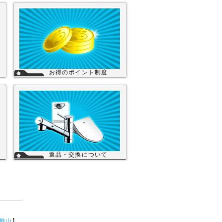
お得のポイント制度
の
当店は、末長くご利用頂く為に会員登録
し
いただきましたお客様には、商品購入ご
店
とにポイントを付与いたします。お貯め
サ
いただきましたポイントは、次回のお買
交
い物にご利用いただくことができます。
会員登録されてもご案内メールは当店を
思い出してほしいと思う程度にさせて頂
詳細を見る
いてます。
詳細を見る
返品・交換について
ぎ
お客様のご都合による返品・交換（弊社
り
による誤配送は除く）は承っておりませ
り
ん。過剰な在庫や不良在庫などコストを
減らす事により販売価格を維持しており
ら
ますのでご理解頂きますようお願いしま
生
す。ご購入の際は、事前に仕様・サイズ
※
等をお確かめの上、ご注文いただけます
能
ようお願い申し上げます。
】
詳細を見る
歌山
】