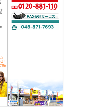
お
宅
客
間
した
わせく
が対応