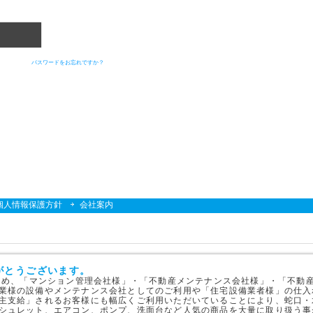
パスワードをお忘れですか？
個人情報保護方針
会社案内
がとうございます。
はじめ、「マンション管理会社様」・「不動産メンテナンス会社様」・「不動
業様の設備やメンテナンス会社としてのご利用や「住宅設備業者様」の仕入
主支給」されるお客様にも幅広くご利用いただいていることにより、蛇口・
シュレット、エアコン、ポンプ、洗面台など人気の商品を大量に取り扱う事