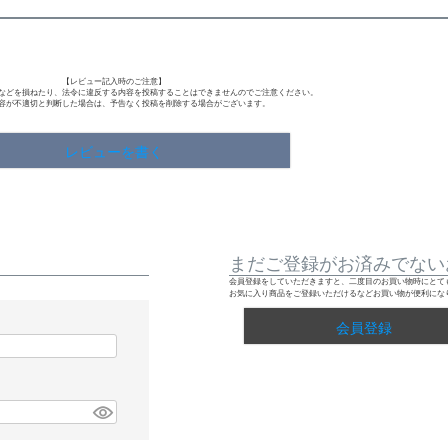
【レビュー記入時のご注意】
などを損ねたり、法令に違反する内容を投稿することはできませんのでご注意ください。
容が不適切と判断した場合は、予告なく投稿を削除する場合がございます。
レビューを書く
まだご登録がお済みでない
会員登録をしていただきますと、二度目のお買い物時にとて
お気に入り商品をご登録いただけるなどお買い物が便利にな
会員登録