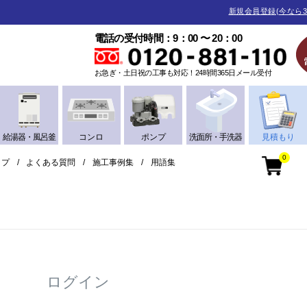
新規会員登録(今なら3
電話の受付時間：9：00 〜 20：00
お急ぎ・土日祝の工事も対応！24時間365日メール受付
給湯器・風呂釜
コンロ
ポンプ
洗面所・手洗器
見積もり
0
ップ
よくある質問
施工事例集
用語集
ログイン