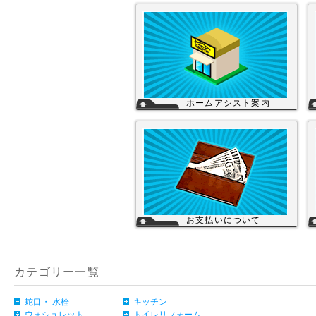
ホームアシスト案内
ホームアシストは、株式会社スイドウセ
ツビコムのホームセンター事業で行って
いる【プロ御用達の店】です。
ホームアシストからお客様のご注文頂い
た住宅設備機器は品質管理され発送させ
て頂いております。
詳細
お支払いについて
当店では下記のお支払い方法をご利用い
ただけます。
・銀行振込（前払い）
・代金引換（商品と引き換え）
カテゴリー一覧
※振込手数料および代金引換手数料はお
客様負担となっております。【注意】商
品を1円でもお安く提供させて頂く為、
カード決済は現在ご利用出来ません。
蛇口・ 水栓
キッチン
詳細
ウォシュレット
トイレリフォーム