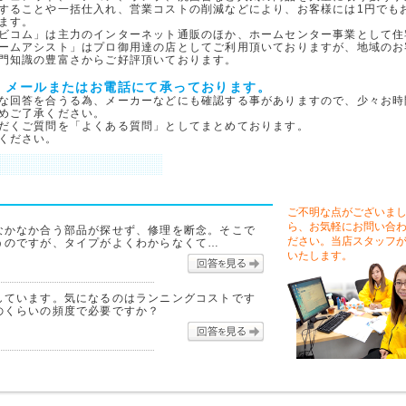
することや一括仕入れ、営業コストの削減などにより、お客様には1円でも
ます。
ビコム」は主力のインターネット通販のほか、ホームセンター事業として住
ームアシスト」はプロ御用達の店としてご利用頂いておりますが、地域のお
門知識の豊富さからご好評頂いております。
、メールまたはお電話にて承っております。
な回答を合うる為、メーカーなどにも確認する事がありますので、少々お時
めご了承ください。
だくご質問を「よくある質問」としてまとめております。
ください。
ご不明な点がございま
ら、お気軽にお問い合
なかなか合う部品が探せず、修理を断念。そこで
ださい。当店スタッフ
うのですが、タイプがよくわからなくて…
いたします。
回答を見る
しています。気になるのはランニングコストです
のくらいの頻度で必要ですか？
回答を見る