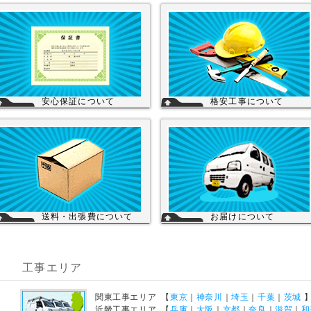
安心保証について
格安工事について
株式会社スイドウセツビコムは、各メー
当店の工事スタッフは、社員スタッフ
カーに会社名が登録され取り引きしてい
他、当店の企業理念に賛同して頂き厳
ます。
い技術や品質基準をクリアされた協力
その為、商品の初期不良や新品メーカー
さんが同一の価格で契約のもと同一の
保証が受けられます。
ービスを提供していますので安心して
工事を頼まれた場合、工事保証は5年間
換工事もご依頼下さい。
は無料修理にて対応致します。
を見る
送料・出張費について
お届けについて
一律700円!!
店舗の在庫商品につきましては、お急
※北海道・九州・沖縄・離島を除く
の場合、当日の発送が可能な商品もあ
※エアコンなど大型商品は、別途費用が
ますのでお問い合わせください。お取
かかる場合がございますのでお問い合わ
寄せ商品は、3～5営業日になります。
工事エリア
せください。
メーカーなどから納期回答が出ました
ご連絡いたします。商品の欠品や受注
詳細を見る
産品は納期がかかる場合があります。
宅配便でお届けの場合、時間指定が可
関東工事エリア 【
東京
｜
神奈川
｜
埼玉
｜
千葉
｜
茨城
です。
を見る
近畿工事エリア 【
兵庫
｜
大阪
｜
京都
｜
奈良
｜
滋賀
｜
和