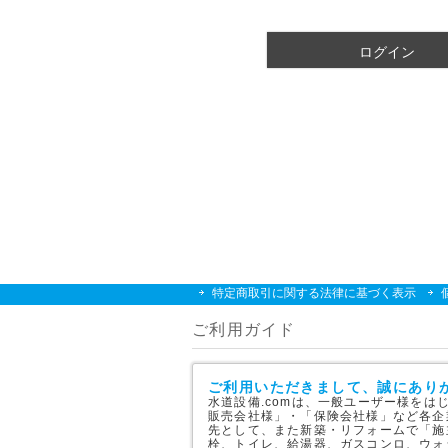
須
)
ログイン
特定商取引に関する法律に基づく表示
ご利用ガイド
ご利用いただきまして、誠にあり
水道設備.comは、一般ユーザー様を
販売会社様」・「保険会社様」など各企
先として、また新築・リフォームで「施
栓、トイレ、給湯器、ガスコンロ、ウォ