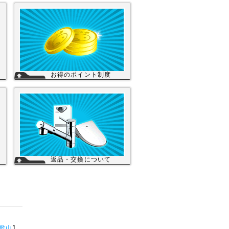
お得のポイント制度
の
当店は、末長くご利用頂く為に会員登録
し
いただきましたお客様には、商品購入ご
店
とにポイントを付与いたします。お貯め
サ
いただきましたポイントは、次回のお買
交
い物にご利用いただくことができます。
会員登録されてもご案内メールは当店を
思い出してほしいと思う程度にさせて頂
詳細を見る
いてます。
詳細を見る
返品・交換について
ぎ
お客様のご都合による返品・交換（弊社
り
による誤配送は除く）は承っておりませ
り
ん。過剰な在庫や不良在庫などコストを
減らす事により販売価格を維持しており
ら
ますのでご理解頂きますようお願いしま
生
す。ご購入の際は、事前に仕様・サイズ
※
等をお確かめの上、ご注文いただけます
能
ようお願い申し上げます。
】
詳細を見る
歌山
】