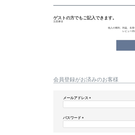
ゲストの方でもご記入できます。
注意事項
他人の権利、利益、名誉
レビュー内
会員登録がお済みのお客様
メールアドレス
(
必
須
パスワード
)
(
必