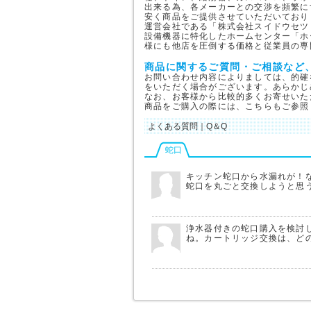
出来る為、各メーカーとの交渉を頻繁に
安く商品をご提供させていただいており
運営会社である「株式会社スイドウセツ
設備機器に特化したホームセンター「ホ
様にも他店を圧倒する価格と従業員の専
商品に関するご質問・ご相談など
お問い合わせ内容によりましては、的確
をいただく場合がございます。あらかじ
なお、お客様から比較的多くお寄せいた
商品をご購入の際には、こちらもご参照
よくある質問｜Q＆Q
蛇口
キッチン蛇口から水漏れが！
蛇口を丸ごと交換しようと思
浄水器付きの蛇口購入を検討
ね。カートリッジ交換は、ど