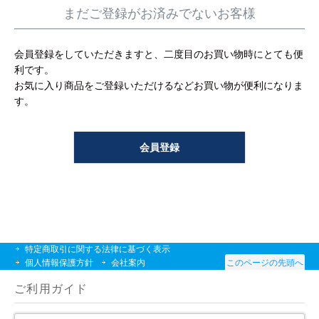
工事について
まだご登録がお済みでないお客様
工事エリア
会員登録をしていただきますと、二度目のお買い物時にとても便
利です。
トイレ見積もりフォーム
お気に入り商品をご登録いただけるなどお買い物が便利になりま
す。
給湯器見積もりフォーム
会員登録
取り扱いメーカー
協力業者募集
DTY
交換工事
取り付けの手順
について
特定商取引に関する法律に基づく表示
個人情報保護方針
会社案内
このページの先頭へ
ご利用ガイド