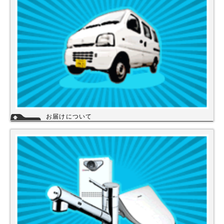
詳細
お届けについて
店舗の在庫商品につきましては、お急ぎの場合、当日の発送が可能な商品
もありますのでお問い合わせください。お取り寄せ商品は、3～5営業日
になります。メーカーなどから納期回答が出ましたらご連絡いたします。
商品の欠品や受注生産品は納期がかかる場合があります。※宅配便でお届
けの場合、時間指定が可能です。