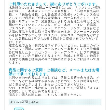
ご利用いただきまして、誠にありがとうございます。
水道設備.comは、一般ユーザー様をはじめ、「マンション管理
会社様」・「不動産メンテナンス会社様」・「不動産販売会社
様」・「保険会社様」など各企業様の設備やメンテナンス会社
としてのご利用や「住宅設備業者様」の仕入れ先として、また
新築・リフォームで「施主支給」されるお客様にも幅広くご利
用いただいていることにより、蛇口・水栓、トイレ、給湯器、
ガスコンロ、ウォシュレット、エアコン、ポンプ、洗面台など
人気の商品を大量に取り扱う事が出来る為、各メーカーとの交
渉を頻繁にすることや一括仕入れ、営業コストの削減などによ
り、お客様には1円でもお安く商品をご提供させていただいて
おります。
運営会社である「株式会社スイドウセツビコム」は主力のイン
ターネット通販のほか、ホームセンター事業として住宅設備機
器に特化したホームセンター「ホームアシスト」はプロ御用達
の店としてご利用頂いておりますが、地域のお客様にも他店を
圧倒する価格と従業員の専門知識の豊富さからご好評頂いてお
ります。
商品に関するご質問・ご相談など、メールまたはお電
話にて承っております。
お問い合わせ内容によりましては、的確な回答を合うる為、メ
ーカーなどにも確認する事がありますので、少々お時間をいた
だく場合がございます。あらかじめご了承ください。
なお、お客様から比較的多くお寄せいただくご質問を「よくあ
る質問」としてまとめております。
商品をご購入の際には、こちらもご参照ください。
よくある質問｜Q＆Q