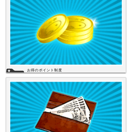
い。
詳細
お得のポイント制度
当店は、末長くご利用頂く為に会員登録いただきましたお客様には、商品
購入ごとにポイントを付与いたします。お貯めいただきましたポイント
は、次回のお買い物にご利用いただくことができます。会員登録されても
ご案内メールは当店を思い出してほしいと思う程度にさせて頂いてます。
詳細