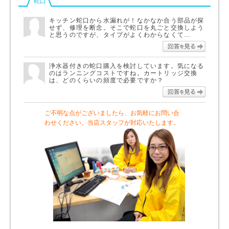
蛇口
キッチン蛇口から水漏れが！なかなか合う部品が探
せず、修理を断念。そこで蛇口を丸ごと交換しよう
と思うのですが、タイプがよくわからなくて…
回答を
浄水器付きの蛇口購入を検討しています。気になる
のはランニングコストですね。カートリッジ交換
は、どのくらいの頻度で必要ですか？
回答を
ご不明な点がございましたら、お気軽にお問い合
わせください。当店スタッフが対応いたします。