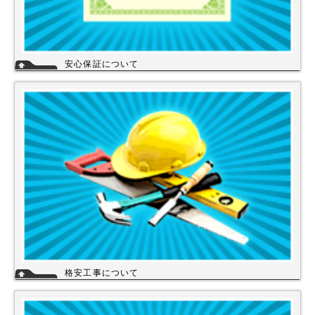
安心保証について
株式会社スイドウセツビコムは、各メーカーに会社名が登録され取り引き
しています。
その為、商品の初期不良や新品メーカー保証が受けられます。
工事を頼まれた場合、工事保証は5年間は無料修理にて対応致します。
格安工事について
当店の工事スタッフは、社員スタッフの他、当店の企業理念に賛同して頂
き厳しい技術や品質基準をクリアされた協力店さんが同一の価格で契約の
もと同一のサービスを提供していますので安心して交換工事もご依頼下さ