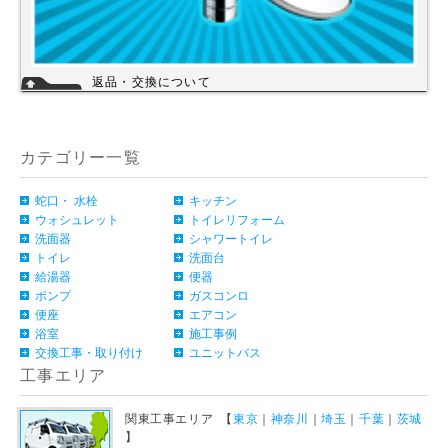
返品・交換について
お客様のご都合による返品・交換（弊社による誤配送は除く）は承ってお
りません。過剰な在庫や不良在庫などコストを減らす事により販売価格を
維持しておりますのでご理解頂きますようお願いします。ご購入の際は、
事前に仕様・サイズ等をお確かめの上、ご注文いただけますようお願い申
カテゴリー一覧
し上げます。
詳細
蛇口・ 水栓
キッチン
ウォシュレット
トイレリフォーム
洗面器
シャワートイレ
トイレ
洗面台
給湯器
便器
ポンプ
ガスコンロ
便座
エアコン
浴室
施工事例
交換工事・取り付け
ユニットバス
工事エリア
関東工事エリア 【
東京
｜
神奈川
｜
埼玉
｜
千葉
｜
茨城
】