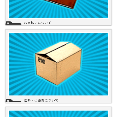
お支払いについて
当店では下記のお支払い方法をご利用いただけます。
・銀行振込（前払い）
・代金引換（商品と引き換え）
※振込手数料および代金引換手数料はお客様負担となっております。【注
意】商品を1円でもお安く提供させて頂く為、カード決済は現在ご利用出
来ません。
詳細
送料・出張費について
一律700円!!
※北海道・九州・沖縄・離島を除く
※エアコンなど大型商品は、別途費用がかかる場合がございますのでお問
い合わせください。