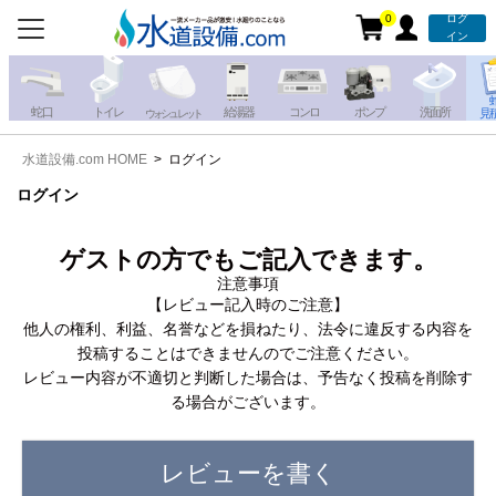
0
ログ
お電話での注文・お見積も
イン
承っております!!
蛇 口
トイレ
給湯器
コンロ
ポンプ
洗面所
見
ウォシュレット
水道設備.com HOME
ログイン
携帯電話から
iPhone・iPadから
お問い合わせ
ログイン
写真を送る
写真を送る
ゲストの方でもご記入できます。
注意事項
【レビュー記入時のご注意】
他人の権利、利益、名誉などを損ねたり、法令に違反する内容を
投稿することはできませんのでご注意ください。
レビュー内容が不適切と判断した場合は、予告なく投稿を削除す
る場合がございます。
レビューを書く