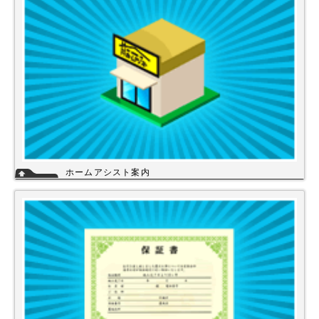
ホームアシスト案内
ホームアシストは、株式会社スイドウセツビコムのホームセンター事業で
行っている【プロ御用達の店】です。
ホームアシストからお客様のご注文頂いた住宅設備機器は品質管理され発
送させて頂いております。
詳細