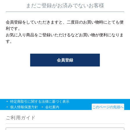
工事について
まだご登録がお済みでないお客様
工事エリア
会員登録をしていただきますと、二度目のお買い物時にとても便
利です。
トイレ見積もりフォーム
お気に入り商品をご登録いただけるなどお買い物が便利になりま
す。
給湯器見積もりフォーム
会員登録
取り扱いメーカー
協力業者募集
DTY
交換工事
取り付けの手順
について
特定商取引に関する法律に基づく表示
個人情報保護方針
会社案内
このページの先頭へ
ご利用ガイド