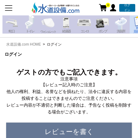
0
ログ
お電話での注文・お見積も
イン
承っております!!
蛇 口
トイレ
給湯器
コンロ
ポンプ
洗面所
見
ウォシュレット
水道設備.com HOME
ログイン
携帯電話から
iPhone・iPadから
お問い合わせ
ログイン
写真を送る
写真を送る
ゲストの方でもご記入できます。
注意事項
【レビュー記入時のご注意】
他人の権利、利益、名誉などを損ねたり、法令に違反する内容を
投稿することはできませんのでご注意ください。
レビュー内容が不適切と判断した場合は、予告なく投稿を削除す
る場合がございます。
レビューを書く