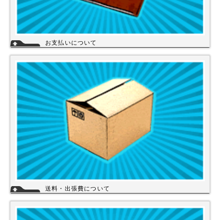
お支払いについて
当店では下記のお支払い方法をご利用いただけます。
・銀行振込（前払い）
・代金引換（商品と引き換え）
※振込手数料および代金引換手数料はお客様負担となっております。【注
意】商品を1円でもお安く提供させて頂く為、カード決済は現在ご利用出
来ません。
詳細
送料・出張費について
一律700円!!
※北海道・九州・沖縄・離島を除く
※エアコンなど大型商品は、別途費用がかかる場合がございますのでお問
い合わせください。