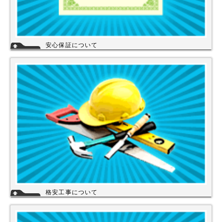
安心保証について
株式会社スイドウセツビコムは、各メーカーに会社名が登録され取り引き
しています。
その為、商品の初期不良や新品メーカー保証が受けられます。
工事を頼まれた場合、工事保証は5年間は無料修理にて対応致します。
格安工事について
当店の工事スタッフは、社員スタッフの他、当店の企業理念に賛同して頂
き厳しい技術や品質基準をクリアされた協力店さんが同一の価格で契約の
もと同一のサービスを提供していますので安心して交換工事もご依頼下さ