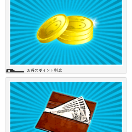
い。
詳細
お得のポイント制度
当店は、末長くご利用頂く為に会員登録いただきましたお客様には、商品
購入ごとにポイントを付与いたします。お貯めいただきましたポイント
は、次回のお買い物にご利用いただくことができます。会員登録されても
ご案内メールは当店を思い出してほしいと思う程度にさせて頂いてます。
詳細