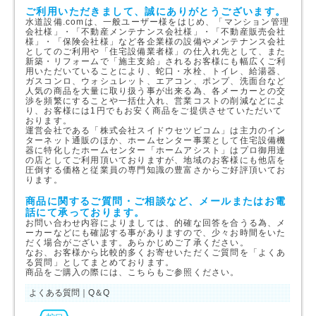
ご利用いただきまして、誠にありがとうございます。
水道設備.comは、一般ユーザー様をはじめ、「マンション管理
会社様」・「不動産メンテナンス会社様」・「不動産販売会社
様」・「保険会社様」など各企業様の設備やメンテナンス会社
としてのご利用や「住宅設備業者様」の仕入れ先として、また
新築・リフォームで「施主支給」されるお客様にも幅広くご利
用いただいていることにより、蛇口・水栓、トイレ、給湯器、
ガスコンロ、ウォシュレット、エアコン、ポンプ、洗面台など
人気の商品を大量に取り扱う事が出来る為、各メーカーとの交
渉を頻繁にすることや一括仕入れ、営業コストの削減などによ
り、お客様には1円でもお安く商品をご提供させていただいて
おります。
運営会社である「株式会社スイドウセツビコム」は主力のイン
ターネット通販のほか、ホームセンター事業として住宅設備機
器に特化したホームセンター「ホームアシスト」はプロ御用達
の店としてご利用頂いておりますが、地域のお客様にも他店を
圧倒する価格と従業員の専門知識の豊富さからご好評頂いてお
ります。
商品に関するご質問・ご相談など、メールまたはお電
話にて承っております。
お問い合わせ内容によりましては、的確な回答を合うる為、メ
ーカーなどにも確認する事がありますので、少々お時間をいた
だく場合がございます。あらかじめご了承ください。
なお、お客様から比較的多くお寄せいただくご質問を「よくあ
る質問」としてまとめております。
商品をご購入の際には、こちらもご参照ください。
よくある質問｜Q＆Q