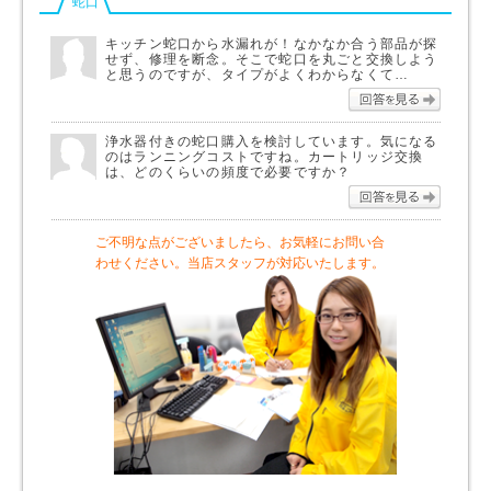
蛇口
キッチン蛇口から水漏れが！なかなか合う部品が探
せず、修理を断念。そこで蛇口を丸ごと交換しよう
と思うのですが、タイプがよくわからなくて…
回答を
浄水器付きの蛇口購入を検討しています。気になる
のはランニングコストですね。カートリッジ交換
は、どのくらいの頻度で必要ですか？
回答を
ご不明な点がございましたら、お気軽にお問い合
わせください。当店スタッフが対応いたします。