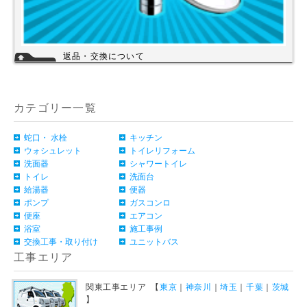
返品・交換について
お客様のご都合による返品・交換（弊社による誤配送は除く）は承ってお
りません。過剰な在庫や不良在庫などコストを減らす事により販売価格を
維持しておりますのでご理解頂きますようお願いします。ご購入の際は、
事前に仕様・サイズ等をお確かめの上、ご注文いただけますようお願い申
カテゴリー一覧
し上げます。
詳細
蛇口・ 水栓
キッチン
ウォシュレット
トイレリフォーム
洗面器
シャワートイレ
トイレ
洗面台
給湯器
便器
ポンプ
ガスコンロ
便座
エアコン
浴室
施工事例
交換工事・取り付け
ユニットバス
工事エリア
関東工事エリア 【
東京
｜
神奈川
｜
埼玉
｜
千葉
｜
茨城
】