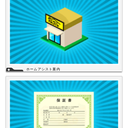
ホームアシスト案内
ホームアシストは、株式会社スイドウセツビコムのホームセンター事業で
行っている【プロ御用達の店】です。
ホームアシストからお客様のご注文頂いた住宅設備機器は品質管理され発
送させて頂いております。
詳細