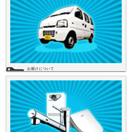
詳細
お届けについて
店舗の在庫商品につきましては、お急ぎの場合、当日の発送が可能な商品
もありますのでお問い合わせください。お取り寄せ商品は、3～5営業日
になります。メーカーなどから納期回答が出ましたらご連絡いたします。
商品の欠品や受注生産品は納期がかかる場合があります。※宅配便でお届
けの場合、時間指定が可能です。