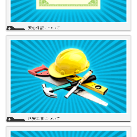
安心保証について
株式会社スイドウセツビコムは、各メーカーに会社名が登録され取り引き
しています。
その為、商品の初期不良や新品メーカー保証が受けられます。
工事を頼まれた場合、工事保証は5年間は無料修理にて対応致します。
格安工事について
当店の工事スタッフは、社員スタッフの他、当店の企業理念に賛同して頂
き厳しい技術や品質基準をクリアされた協力店さんが同一の価格で契約の
もと同一のサービスを提供していますので安心して交換工事もご依頼下さ