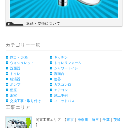
返品・交換について
お客様のご都合による返品・交換（弊社による誤配送は除く）は承ってお
りません。過剰な在庫や不良在庫などコストを減らす事により販売価格を
維持しておりますのでご理解頂きますようお願いします。ご購入の際は、
事前に仕様・サイズ等をお確かめの上、ご注文いただけますようお願い申
カテゴリー一覧
し上げます。
詳細
蛇口・ 水栓
キッチン
ウォシュレット
トイレリフォーム
洗面器
シャワートイレ
トイレ
洗面台
給湯器
便器
ポンプ
ガスコンロ
便座
エアコン
浴室
施工事例
交換工事・取り付け
ユニットバス
工事エリア
関東工事エリア 【
東京
｜
神奈川
｜
埼玉
｜
千葉
｜
茨城
】