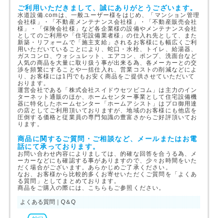
ご利用いただきまして、誠にありがとうございます。
水道設備.comは、一般ユーザー様をはじめ、「マンション管理
会社様」・「不動産メンテナンス会社様」・「不動産販売会社
様」・「保険会社様」など各企業様の設備やメンテナンス会社
としてのご利用や「住宅設備業者様」の仕入れ先として、また
新築・リフォームで「施主支給」されるお客様にも幅広くご利
用いただいていることにより、蛇口・水栓、トイレ、給湯器、
ガスコンロ、ウォシュレット、エアコン、ポンプ、洗面台など
人気の商品を大量に取り扱う事が出来る為、各メーカーとの交
渉を頻繁にすることや一括仕入れ、営業コストの削減などによ
り、お客様には1円でもお安く商品をご提供させていただいて
おります。
運営会社である「株式会社スイドウセツビコム」は主力のイン
ターネット通販のほか、ホームセンター事業として住宅設備機
器に特化したホームセンター「ホームアシスト」はプロ御用達
の店としてご利用頂いておりますが、地域のお客様にも他店を
圧倒する価格と従業員の専門知識の豊富さからご好評頂いてお
ります。
商品に関するご質問・ご相談など、メールまたはお電
話にて承っております。
お問い合わせ内容によりましては、的確な回答を合うる為、メ
ーカーなどにも確認する事がありますので、少々お時間をいた
だく場合がございます。あらかじめご了承ください。
なお、お客様から比較的多くお寄せいただくご質問を「よくあ
る質問」としてまとめております。
商品をご購入の際には、こちらもご参照ください。
よくある質問｜Q＆Q