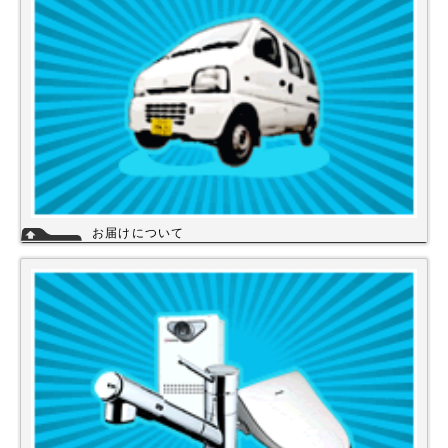
詳細
お届けについて
店舗の在庫商品につきましては、お急ぎの場合、当日の発送が可能な商品
もありますのでお問い合わせください。お取り寄せ商品は、3～5営業日
になります。メーカーなどから納期回答が出ましたらご連絡いたします。
商品の欠品や受注生産品は納期がかかる場合があります。※宅配便でお届
けの場合、時間指定が可能です。