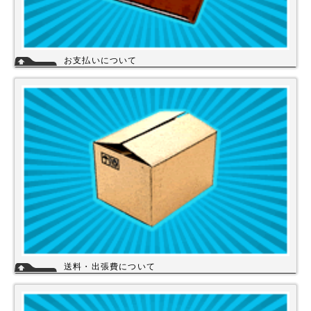
お支払いについて
当店では下記のお支払い方法をご利用いただけます。
・銀行振込（前払い）
・代金引換（商品と引き換え）
※振込手数料および代金引換手数料はお客様負担となっております。【注
意】商品を1円でもお安く提供させて頂く為、カード決済は現在ご利用出
来ません。
詳細
送料・出張費について
一律700円!!
※北海道・九州・沖縄・離島を除く
※エアコンなど大型商品は、別途費用がかかる場合がございますのでお問
い合わせください。