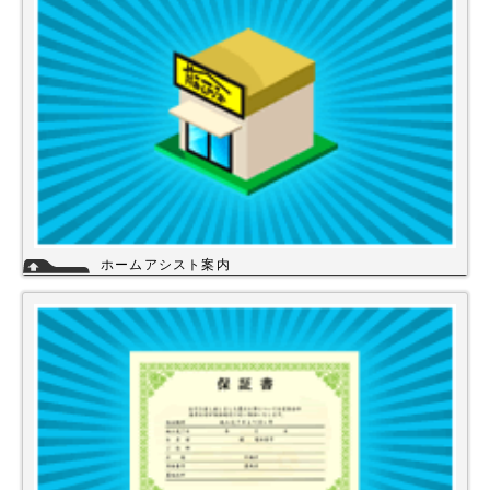
ホームアシスト案内
ホームアシストは、株式会社スイドウセツビコムのホームセンター事業で
行っている【プロ御用達の店】です。
ホームアシストからお客様のご注文頂いた住宅設備機器は品質管理され発
送させて頂いております。
詳細