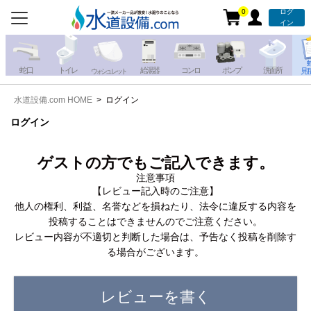
0
ログ
お電話での注文・お見積も
イン
承っております!!
蛇 口
トイレ
給湯器
コンロ
ポンプ
洗面所
見
ウォシュレット
水道設備.com HOME
ログイン
携帯電話から
iPhone・iPadから
お問い合わせ
ログイン
写真を送る
写真を送る
ゲストの方でもご記入できます。
注意事項
【レビュー記入時のご注意】
他人の権利、利益、名誉などを損ねたり、法令に違反する内容を
投稿することはできませんのでご注意ください。
レビュー内容が不適切と判断した場合は、予告なく投稿を削除す
る場合がございます。
レビューを書く