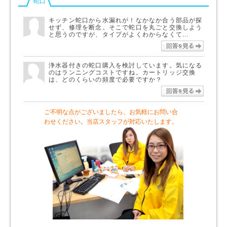
蛇口
キッチン蛇口から水漏れが！なかなか合う部品が探
せず、修理を断念。そこで蛇口を丸ごと交換しよう
と思うのですが、タイプがよくわからなくて…
回答を
浄水器付きの蛇口購入を検討しています。気になる
のはランニングコストですね。カートリッジ交換
は、どのくらいの頻度で必要ですか？
回答を
ご不明な点がございましたら、お気軽にお問い合
わせください。当店スタッフが対応いたします。