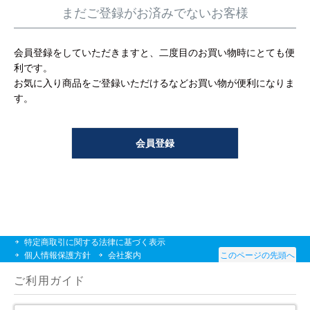
工事について
まだご登録がお済みでないお客様
工事エリア
会員登録をしていただきますと、二度目のお買い物時にとても便
利です。
トイレ見積もりフォーム
お気に入り商品をご登録いただけるなどお買い物が便利になりま
す。
給湯器見積もりフォーム
会員登録
取り扱いメーカー
協力業者募集
DTY
交換工事
取り付けの手順
について
特定商取引に関する法律に基づく表示
個人情報保護方針
会社案内
このページの先頭へ
ご利用ガイド