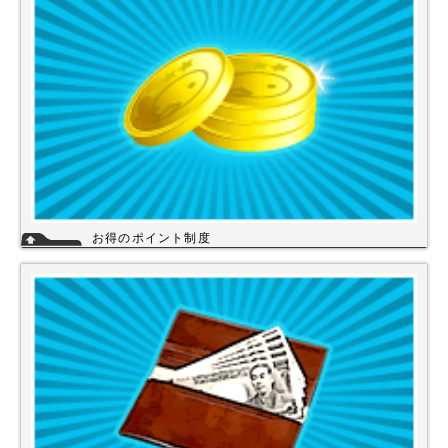
い。
詳細
お得のポイント制度
当店は、末長くご利用頂く為に会員登録いただきましたお客様には、商品
購入ごとにポイントを付与いたします。お貯めいただきましたポイント
は、次回のお買い物にご利用いただくことができます。会員登録されても
ご案内メールは当店を思い出してほしいと思う程度にさせて頂いてます。
詳細