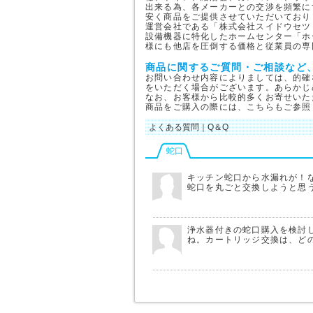
出来る為、各メーカーとの交渉を頻繁に
安く商品をご提供させていただいており
運営会社である「株式会社スイドウセツ
設備機器に特化したホームセンター「ホ
様にも他店を圧倒する価格と従業員の専
商品に関するご質問・ご相談など
お問い合わせ内容によりましては、的確
をいただく場合がございます。あらかじ
なお、お客様から比較的多くお寄せいた
商品をご購入の際には、こちらもご参照
よくある質問｜Q＆Q
蛇口
キッチン蛇口から水漏れが！
蛇口を丸ごと交換しようと思
浄水器付きの蛇口購入を検討
ね。カートリッジ交換は、ど