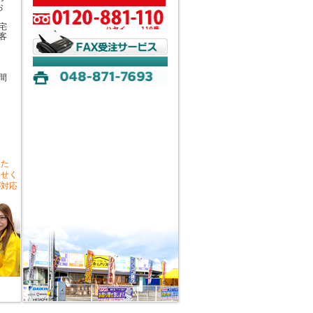
お
宅
客
間
した
わせく
が対応