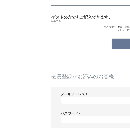
ゲストの方でもご記入できます。
注意事項
他人の権利、利益、名誉
レビュー内
会員登録がお済みのお客様
メールアドレス
(
必
須
パスワード
)
(
必