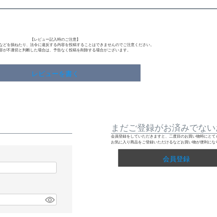
【レビュー記入時のご注意】
などを損ねたり、法令に違反する内容を投稿することはできませんのでご注意ください。
容が不適切と判断した場合は、予告なく投稿を削除する場合がございます。
レビューを書く
まだご登録がお済みでない
会員登録をしていただきますと、二度目のお買い物時にとて
お気に入り商品をご登録いただけるなどお買い物が便利にな
会員登録