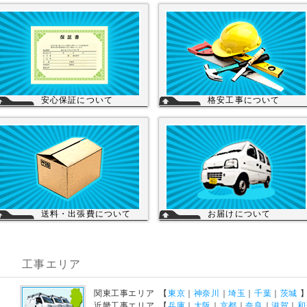
安心保証について
格安工事について
株式会社スイドウセツビコムは、各メー
当店の工事スタッフは、社員スタッフ
カーに会社名が登録され取り引きしてい
他、当店の企業理念に賛同して頂き厳
ます。
い技術や品質基準をクリアされた協力
その為、商品の初期不良や新品メーカー
さんが同一の価格で契約のもと同一の
保証が受けられます。
ービスを提供していますので安心して
工事を頼まれた場合、工事保証は5年間
換工事もご依頼下さい。
は無料修理にて対応致します。
を見る
送料・出張費について
お届けについて
一律700円!!
店舗の在庫商品につきましては、お急
※北海道・九州・沖縄・離島を除く
の場合、当日の発送が可能な商品もあ
※エアコンなど大型商品は、別途費用が
ますのでお問い合わせください。お取
かかる場合がございますのでお問い合わ
寄せ商品は、3～5営業日になります。
工事エリア
せください。
メーカーなどから納期回答が出ました
ご連絡いたします。商品の欠品や受注
詳細を見る
産品は納期がかかる場合があります。
宅配便でお届けの場合、時間指定が可
関東工事エリア 【
東京
｜
神奈川
｜
埼玉
｜
千葉
｜
茨城
です。
を見る
近畿工事エリア 【
兵庫
｜
大阪
｜
京都
｜
奈良
｜
滋賀
｜
和