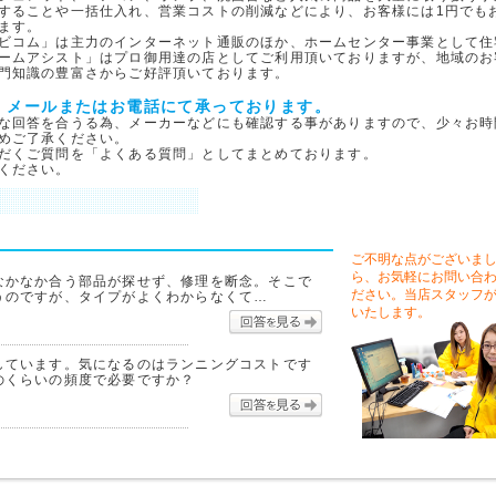
することや一括仕入れ、営業コストの削減などにより、お客様には1円でも
ます。
ビコム」は主力のインターネット通販のほか、ホームセンター事業として住
ームアシスト」はプロ御用達の店としてご利用頂いておりますが、地域のお
門知識の豊富さからご好評頂いております。
、メールまたはお電話にて承っております。
な回答を合うる為、メーカーなどにも確認する事がありますので、少々お時
めご了承ください。
だくご質問を「よくある質問」としてまとめております。
ください。
ご不明な点がございま
ら、お気軽にお問い合
なかなか合う部品が探せず、修理を断念。そこで
ださい。当店スタッフ
うのですが、タイプがよくわからなくて…
いたします。
回答を見る
しています。気になるのはランニングコストです
のくらいの頻度で必要ですか？
回答を見る