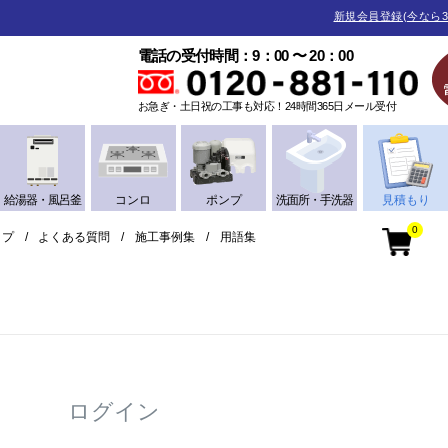
新規会員登録(今なら3
電話の受付時間：9：00 〜 20：00
お急ぎ・土日祝の工事も対応！24時間365日メール受付
給湯器・風呂釜
コンロ
ポンプ
洗面所・手洗器
見積もり
0
ップ
よくある質問
施工事例集
用語集
ログイン