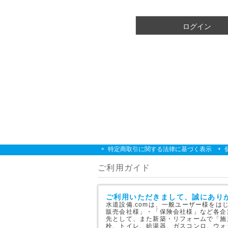
須
)
ログイン
特定商取引に関する法律に基づく表示
ご利用ガイド
ご利用いただきまして、誠にあり
水道設備.comは、一般ユーザー様を
販売会社様」・「保険会社様」など各企
先として、また新築・リフォームで「施
栓、トイレ、給湯器、ガスコンロ、ウォ