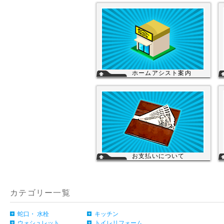
ホームアシスト案内
ホームアシストは、株式会社スイドウセ
ツビコムのホームセンター事業で行って
いる【プロ御用達の店】です。
ホームアシストからお客様のご注文頂い
た住宅設備機器は品質管理され発送させ
て頂いております。
詳細
お支払いについて
当店では下記のお支払い方法をご利用い
ただけます。
・銀行振込（前払い）
・代金引換（商品と引き換え）
カテゴリー一覧
※振込手数料および代金引換手数料はお
客様負担となっております。【注意】商
品を1円でもお安く提供させて頂く為、
カード決済は現在ご利用出来ません。
蛇口・ 水栓
キッチン
詳細
ウォシュレット
トイレリフォーム