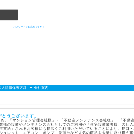
パスワードをお忘れですか？
個人情報保護方針
会社案内
がとうございます。
はじめ、「マンション管理会社様」・「不動産メンテナンス会社様」・「不動
業様の設備やメンテナンス会社としてのご利用や「住宅設備業者様」の仕入
主支給」されるお客様にも幅広くご利用いただいていることにより、蛇口・
シュレット、エアコン、ポンプ、洗面台など人気の商品を大量に取り扱う事