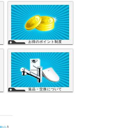
お得のポイント制度
の
当店は、末長くご利用頂く為に会員登録
し
いただきましたお客様には、商品購入ご
店
とにポイントを付与いたします。お貯め
サ
いただきましたポイントは、次回のお買
交
い物にご利用いただくことができます。
会員登録されてもご案内メールは当店を
思い出してほしいと思う程度にさせて頂
詳細を見る
いてます。
詳細を見る
返品・交換について
ぎ
お客様のご都合による返品・交換（弊社
り
による誤配送は除く）は承っておりませ
り
ん。過剰な在庫や不良在庫などコストを
減らす事により販売価格を維持しており
ら
ますのでご理解頂きますようお願いしま
生
す。ご購入の際は、事前に仕様・サイズ
※
等をお確かめの上、ご注文いただけます
能
ようお願い申し上げます。
】
詳細を見る
歌山
】