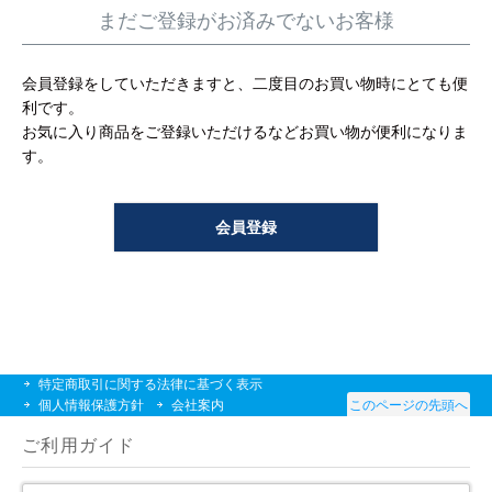
工事について
まだご登録がお済みでないお客様
工事エリア
会員登録をしていただきますと、二度目のお買い物時にとても便
利です。
トイレ見積もりフォーム
お気に入り商品をご登録いただけるなどお買い物が便利になりま
す。
給湯器見積もりフォーム
会員登録
取り扱いメーカー
協力業者募集
DTY
交換工事
取り付けの手順
について
特定商取引に関する法律に基づく表示
個人情報保護方針
会社案内
このページの先頭へ
ご利用ガイド