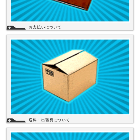
お支払いについて
当店では下記のお支払い方法をご利用いただけます。
・銀行振込（前払い）
・代金引換（商品と引き換え）
※振込手数料および代金引換手数料はお客様負担となっております。【注
意】商品を1円でもお安く提供させて頂く為、カード決済は現在ご利用出
来ません。
詳細
送料・出張費について
一律700円!!
※北海道・九州・沖縄・離島を除く
※エアコンなど大型商品は、別途費用がかかる場合がございますのでお問
い合わせください。