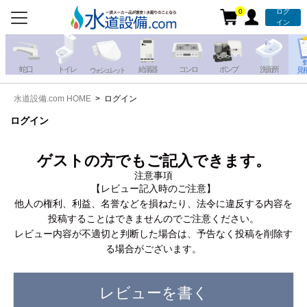
0
ログ
お電話での注文・お見積も
イン
承っております!!
蛇 口
トイレ
給湯器
コンロ
ポンプ
洗面所
見
ウォシュレット
水道設備.com HOME
ログイン
携帯電話から
iPhone・iPadから
お問い合わせ
ログイン
写真を送る
写真を送る
ゲストの方でもご記入できます。
注意事項
【レビュー記入時のご注意】
他人の権利、利益、名誉などを損ねたり、法令に違反する内容を
投稿することはできませんのでご注意ください。
レビュー内容が不適切と判断した場合は、予告なく投稿を削除す
る場合がございます。
レビューを書く