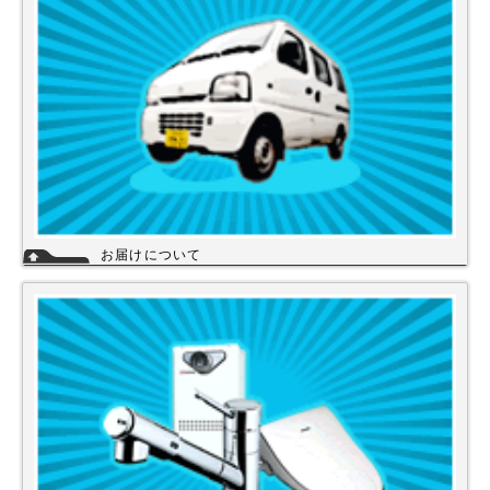
詳細
お届けについて
店舗の在庫商品につきましては、お急ぎの場合、当日の発送が可能な商品
もありますのでお問い合わせください。お取り寄せ商品は、3～5営業日
になります。メーカーなどから納期回答が出ましたらご連絡いたします。
商品の欠品や受注生産品は納期がかかる場合があります。※宅配便でお届
けの場合、時間指定が可能です。