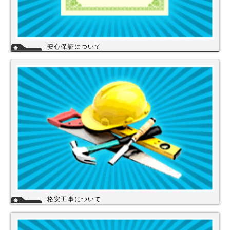
安心保証について
株式会社スイドウセツビコムは、各メーカーに会社名が登録され取り引き
しています。
その為、商品の初期不良や新品メーカー保証が受けられます。
工事を頼まれた場合、工事保証は5年間は無料修理にて対応致します。
格安工事について
当店の工事スタッフは、社員スタッフの他、当店の企業理念に賛同して頂
き厳しい技術や品質基準をクリアされた協力店さんが同一の価格で契約の
もと同一のサービスを提供していますので安心して交換工事もご依頼下さ