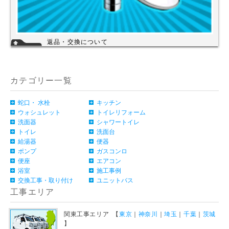
返品・交換について
お客様のご都合による返品・交換（弊社による誤配送は除く）は承ってお
りません。過剰な在庫や不良在庫などコストを減らす事により販売価格を
維持しておりますのでご理解頂きますようお願いします。ご購入の際は、
事前に仕様・サイズ等をお確かめの上、ご注文いただけますようお願い申
カテゴリー一覧
し上げます。
詳細
蛇口・ 水栓
キッチン
ウォシュレット
トイレリフォーム
洗面器
シャワートイレ
トイレ
洗面台
給湯器
便器
ポンプ
ガスコンロ
便座
エアコン
浴室
施工事例
交換工事・取り付け
ユニットバス
工事エリア
関東工事エリア 【
東京
｜
神奈川
｜
埼玉
｜
千葉
｜
茨城
】