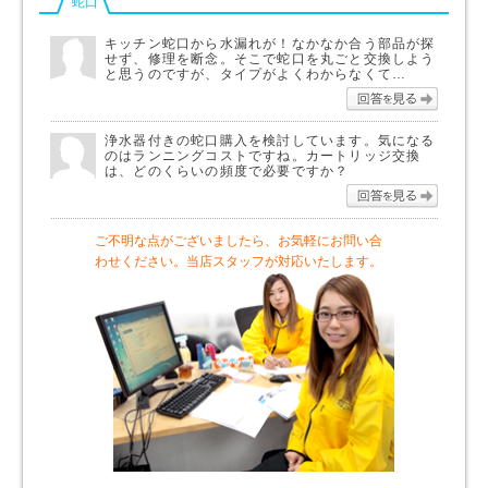
蛇口
キッチン蛇口から水漏れが！なかなか合う部品が探
せず、修理を断念。そこで蛇口を丸ごと交換しよう
と思うのですが、タイプがよくわからなくて…
回答を
浄水器付きの蛇口購入を検討しています。気になる
のはランニングコストですね。カートリッジ交換
は、どのくらいの頻度で必要ですか？
回答を
ご不明な点がございましたら、お気軽にお問い合
わせください。当店スタッフが対応いたします。