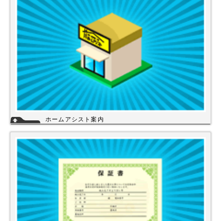
ホームアシスト案内
ホームアシストは、株式会社スイドウセツビコムのホームセンター事業で
行っている【プロ御用達の店】です。
ホームアシストからお客様のご注文頂いた住宅設備機器は品質管理され発
送させて頂いております。
詳細