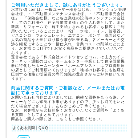
ご利用いただきまして、誠にありがとうございます。
水道設備.comは、一般ユーザー様をはじめ、「マンション管理
会社様」・「不動産メンテナンス会社様」・「不動産販売会社
様」・「保険会社様」など各企業様の設備やメンテナンス会社
としてのご利用や「住宅設備業者様」の仕入れ先として、また
新築・リフォームで「施主支給」されるお客様にも幅広くご利
用いただいていることにより、蛇口・水栓、トイレ、給湯器、
ガスコンロ、ウォシュレット、エアコン、ポンプ、洗面台など
人気の商品を大量に取り扱う事が出来る為、各メーカーとの交
渉を頻繁にすることや一括仕入れ、営業コストの削減などによ
り、お客様には1円でもお安く商品をご提供させていただいて
おります。
運営会社である「株式会社スイドウセツビコム」は主力のイン
ターネット通販のほか、ホームセンター事業として住宅設備機
器に特化したホームセンター「ホームアシスト」はプロ御用達
の店としてご利用頂いておりますが、地域のお客様にも他店を
圧倒する価格と従業員の専門知識の豊富さからご好評頂いてお
ります。
商品に関するご質問・ご相談など、メールまたはお電
話にて承っております。
お問い合わせ内容によりましては、的確な回答を合うる為、メ
ーカーなどにも確認する事がありますので、少々お時間をいた
だく場合がございます。あらかじめご了承ください。
なお、お客様から比較的多くお寄せいただくご質問を「よくあ
る質問」としてまとめております。
商品をご購入の際には、こちらもご参照ください。
よくある質問｜Q＆Q