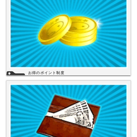
い。
詳細
お得のポイント制度
当店は、末長くご利用頂く為に会員登録いただきましたお客様には、商品
購入ごとにポイントを付与いたします。お貯めいただきましたポイント
は、次回のお買い物にご利用いただくことができます。会員登録されても
ご案内メールは当店を思い出してほしいと思う程度にさせて頂いてます。
詳細