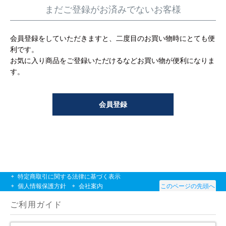
工事について
まだご登録がお済みでないお客様
工事エリア
会員登録をしていただきますと、二度目のお買い物時にとても便
利です。
トイレ見積もりフォーム
お気に入り商品をご登録いただけるなどお買い物が便利になりま
す。
給湯器見積もりフォーム
会員登録
取り扱いメーカー
協力業者募集
DTY
交換工事
取り付けの手順
について
特定商取引に関する法律に基づく表示
個人情報保護方針
会社案内
このページの先頭へ
ご利用ガイド