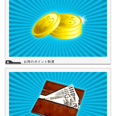
い。
詳細
お得のポイント制度
当店は、末長くご利用頂く為に会員登録いただきましたお客様には、商品
購入ごとにポイントを付与いたします。お貯めいただきましたポイント
は、次回のお買い物にご利用いただくことができます。会員登録されても
ご案内メールは当店を思い出してほしいと思う程度にさせて頂いてます。
詳細