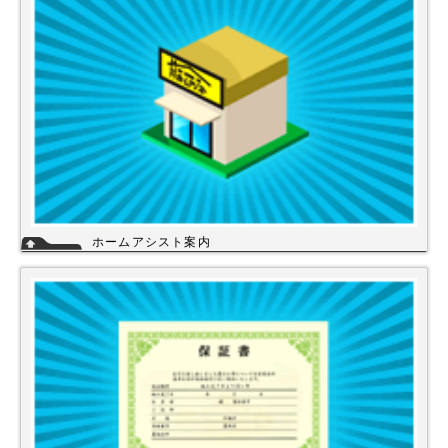
ホームアシスト案内
ホームアシストは、株式会社スイドウセツビコムのホームセンター事業で
行っている【プロ御用達の店】です。
ホームアシストからお客様のご注文頂いた住宅設備機器は品質管理され発
送させて頂いております。
詳細