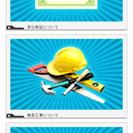
安心保証について
株式会社スイドウセツビコムは、各メーカーに会社名が登録され取り引き
しています。
その為、商品の初期不良や新品メーカー保証が受けられます。
工事を頼まれた場合、工事保証は5年間は無料修理にて対応致します。
格安工事について
当店の工事スタッフは、社員スタッフの他、当店の企業理念に賛同して頂
き厳しい技術や品質基準をクリアされた協力店さんが同一の価格で契約の
もと同一のサービスを提供していますので安心して交換工事もご依頼下さ