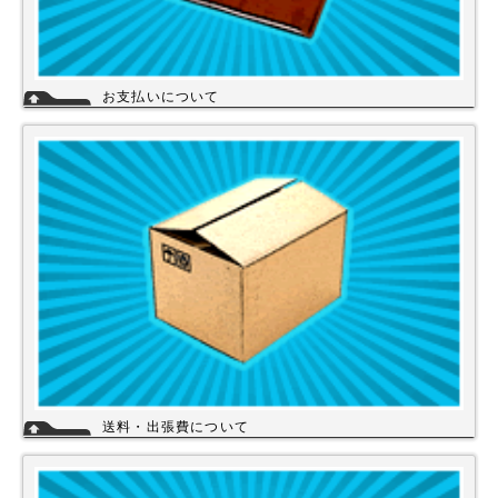
お支払いについて
当店では下記のお支払い方法をご利用いただけます。
・銀行振込（前払い）
・代金引換（商品と引き換え）
※振込手数料および代金引換手数料はお客様負担となっております。【注
意】商品を1円でもお安く提供させて頂く為、カード決済は現在ご利用出
来ません。
詳細
送料・出張費について
一律700円!!
※北海道・九州・沖縄・離島を除く
※エアコンなど大型商品は、別途費用がかかる場合がございますのでお問
い合わせください。