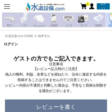
0
ログ
お電話での注文・お見積も
イン
承っております!!
蛇 口
トイレ
給湯器
コンロ
ポンプ
洗面所
見
ウォシュレット
水道設備.com HOME
ログイン
携帯電話から
iPhone・iPadから
お問い合わせ
ログイン
写真を送る
写真を送る
ゲストの方でもご記入できます。
注意事項
【レビュー記入時のご注意】
他人の権利、利益、名誉などを損ねたり、法令に違反する内容を
投稿することはできませんのでご注意ください。
レビュー内容が不適切と判断した場合は、予告なく投稿を削除す
る場合がございます。
レビューを書く