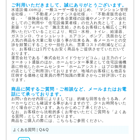
ご利用いただきまして、誠にありがとうございます。
水道設備.comは、一般ユーザー様をはじめ、「マンション管理
会社様」・「不動産メンテナンス会社様」・「不動産販売会社
様」・「保険会社様」など各企業様の設備やメンテナンス会社
としてのご利用や「住宅設備業者様」の仕入れ先として、また
新築・リフォームで「施主支給」されるお客様にも幅広くご利
用いただいていることにより、蛇口・水栓、トイレ、給湯器、
ガスコンロ、ウォシュレット、エアコン、ポンプ、洗面台など
人気の商品を大量に取り扱う事が出来る為、各メーカーとの交
渉を頻繁にすることや一括仕入れ、営業コストの削減などによ
り、お客様には1円でもお安く商品をご提供させていただいて
おります。
運営会社である「株式会社スイドウセツビコム」は主力のイン
ターネット通販のほか、ホームセンター事業として住宅設備機
器に特化したホームセンター「ホームアシスト」はプロ御用達
の店としてご利用頂いておりますが、地域のお客様にも他店を
圧倒する価格と従業員の専門知識の豊富さからご好評頂いてお
ります。
商品に関するご質問・ご相談など、メールまたはお電
話にて承っております。
お問い合わせ内容によりましては、的確な回答を合うる為、メ
ーカーなどにも確認する事がありますので、少々お時間をいた
だく場合がございます。あらかじめご了承ください。
なお、お客様から比較的多くお寄せいただくご質問を「よくあ
る質問」としてまとめております。
商品をご購入の際には、こちらもご参照ください。
よくある質問｜Q＆Q