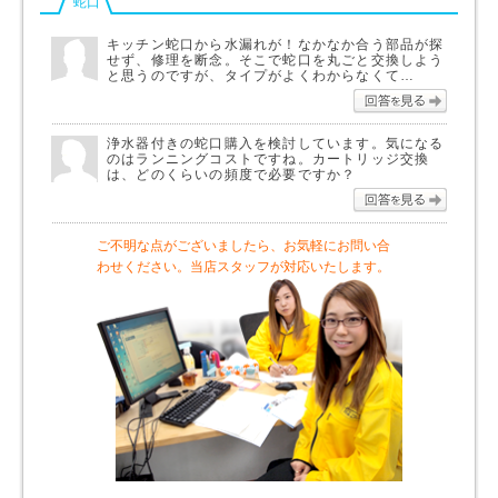
蛇口
キッチン蛇口から水漏れが！なかなか合う部品が探
せず、修理を断念。そこで蛇口を丸ごと交換しよう
と思うのですが、タイプがよくわからなくて…
回答を
浄水器付きの蛇口購入を検討しています。気になる
のはランニングコストですね。カートリッジ交換
は、どのくらいの頻度で必要ですか？
回答を
ご不明な点がございましたら、お気軽にお問い合
わせください。当店スタッフが対応いたします。