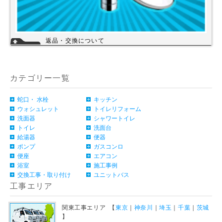
返品・交換について
お客様のご都合による返品・交換（弊社による誤配送は除く）は承ってお
りません。過剰な在庫や不良在庫などコストを減らす事により販売価格を
維持しておりますのでご理解頂きますようお願いします。ご購入の際は、
事前に仕様・サイズ等をお確かめの上、ご注文いただけますようお願い申
カテゴリー一覧
し上げます。
詳細
蛇口・ 水栓
キッチン
ウォシュレット
トイレリフォーム
洗面器
シャワートイレ
トイレ
洗面台
給湯器
便器
ポンプ
ガスコンロ
便座
エアコン
浴室
施工事例
交換工事・取り付け
ユニットバス
工事エリア
関東工事エリア 【
東京
｜
神奈川
｜
埼玉
｜
千葉
｜
茨城
】