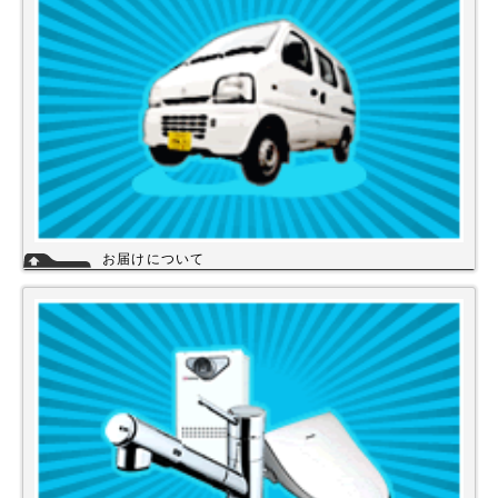
詳細
お届けについて
店舗の在庫商品につきましては、お急ぎの場合、当日の発送が可能な商品
もありますのでお問い合わせください。お取り寄せ商品は、3～5営業日
になります。メーカーなどから納期回答が出ましたらご連絡いたします。
商品の欠品や受注生産品は納期がかかる場合があります。※宅配便でお届
けの場合、時間指定が可能です。