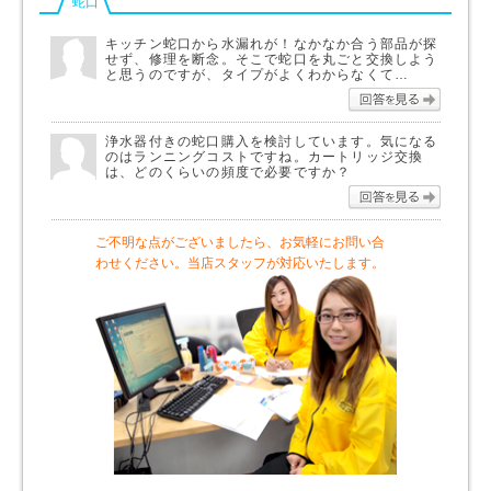
蛇口
キッチン蛇口から水漏れが！なかなか合う部品が探
せず、修理を断念。そこで蛇口を丸ごと交換しよう
と思うのですが、タイプがよくわからなくて…
回答を
浄水器付きの蛇口購入を検討しています。気になる
のはランニングコストですね。カートリッジ交換
は、どのくらいの頻度で必要ですか？
回答を
ご不明な点がございましたら、お気軽にお問い合
わせください。当店スタッフが対応いたします。