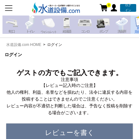
0
ログ
お電話での注文・お見積も
イン
承っております!!
蛇 口
トイレ
給湯器
コンロ
ポンプ
洗面所
見
ウォシュレット
水道設備.com HOME
ログイン
携帯電話から
iPhone・iPadから
お問い合わせ
ログイン
写真を送る
写真を送る
ゲストの方でもご記入できます。
注意事項
【レビュー記入時のご注意】
他人の権利、利益、名誉などを損ねたり、法令に違反する内容を
投稿することはできませんのでご注意ください。
レビュー内容が不適切と判断した場合は、予告なく投稿を削除す
る場合がございます。
レビューを書く