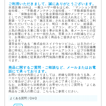
ご利用いただきまして、誠にありがとうございます。
水道設備.comは、一般ユーザー様をはじめ、「マンション管理
会社様」・「不動産メンテナンス会社様」・「不動産販売会社
様」・「保険会社様」など各企業様の設備やメンテナンス会社
としてのご利用や「住宅設備業者様」の仕入れ先として、また
新築・リフォームで「施主支給」されるお客様にも幅広くご利
用いただいていることにより、蛇口・水栓、トイレ、給湯器、
ガスコンロ、ウォシュレット、エアコン、ポンプ、洗面台など
人気の商品を大量に取り扱う事が出来る為、各メーカーとの交
渉を頻繁にすることや一括仕入れ、営業コストの削減などによ
り、お客様には1円でもお安く商品をご提供させていただいて
おります。
運営会社である「株式会社スイドウセツビコム」は主力のイン
ターネット通販のほか、ホームセンター事業として住宅設備機
器に特化したホームセンター「ホームアシスト」はプロ御用達
の店としてご利用頂いておりますが、地域のお客様にも他店を
圧倒する価格と従業員の専門知識の豊富さからご好評頂いてお
ります。
商品に関するご質問・ご相談など、メールまたはお電
話にて承っております。
お問い合わせ内容によりましては、的確な回答を合うる為、メ
ーカーなどにも確認する事がありますので、少々お時間をいた
だく場合がございます。あらかじめご了承ください。
なお、お客様から比較的多くお寄せいただくご質問を「よくあ
る質問」としてまとめております。
商品をご購入の際には、こちらもご参照ください。
よくある質問｜Q＆Q