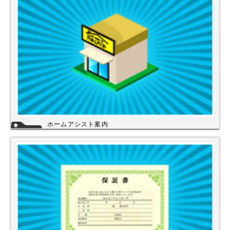
ホームアシスト案内
ホームアシストは、株式会社スイドウセツビコムのホームセンター事業で
行っている【プロ御用達の店】です。
ホームアシストからお客様のご注文頂いた住宅設備機器は品質管理され発
送させて頂いております。
詳細