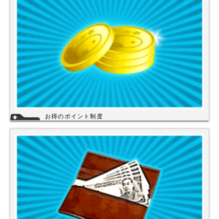
い。
詳細
お得のポイント制度
当店は、末長くご利用頂く為に会員登録いただきましたお客様には、商品
購入ごとにポイントを付与いたします。お貯めいただきましたポイント
は、次回のお買い物にご利用いただくことができます。会員登録されても
ご案内メールは当店を思い出してほしいと思う程度にさせて頂いてます。
詳細