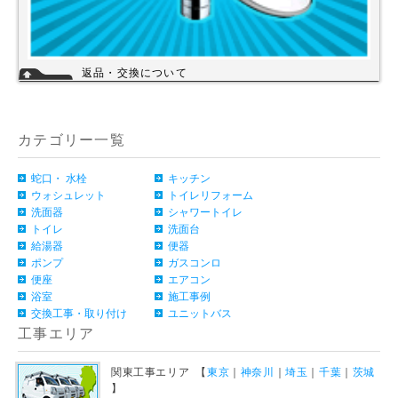
返品・交換について
お客様のご都合による返品・交換（弊社による誤配送は除く）は承ってお
りません。過剰な在庫や不良在庫などコストを減らす事により販売価格を
維持しておりますのでご理解頂きますようお願いします。ご購入の際は、
事前に仕様・サイズ等をお確かめの上、ご注文いただけますようお願い申
カテゴリー一覧
し上げます。
詳細
蛇口・ 水栓
キッチン
ウォシュレット
トイレリフォーム
洗面器
シャワートイレ
トイレ
洗面台
給湯器
便器
ポンプ
ガスコンロ
便座
エアコン
浴室
施工事例
交換工事・取り付け
ユニットバス
工事エリア
関東工事エリア 【
東京
｜
神奈川
｜
埼玉
｜
千葉
｜
茨城
】