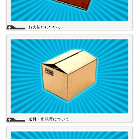
お支払いについて
当店では下記のお支払い方法をご利用いただけます。
・銀行振込（前払い）
・代金引換（商品と引き換え）
※振込手数料および代金引換手数料はお客様負担となっております。【注
意】商品を1円でもお安く提供させて頂く為、カード決済は現在ご利用出
来ません。
詳細
送料・出張費について
一律700円!!
※北海道・九州・沖縄・離島を除く
※エアコンなど大型商品は、別途費用がかかる場合がございますのでお問
い合わせください。