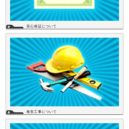
安心保証について
株式会社スイドウセツビコムは、各メーカーに会社名が登録され取り引き
しています。
その為、商品の初期不良や新品メーカー保証が受けられます。
工事を頼まれた場合、工事保証は5年間は無料修理にて対応致します。
格安工事について
当店の工事スタッフは、社員スタッフの他、当店の企業理念に賛同して頂
き厳しい技術や品質基準をクリアされた協力店さんが同一の価格で契約の
もと同一のサービスを提供していますので安心して交換工事もご依頼下さ