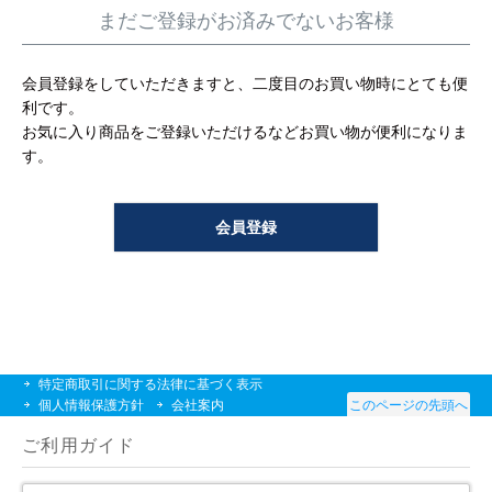
工事について
まだご登録がお済みでないお客様
工事エリア
会員登録をしていただきますと、二度目のお買い物時にとても便
利です。
トイレ見積もりフォーム
お気に入り商品をご登録いただけるなどお買い物が便利になりま
す。
給湯器見積もりフォーム
会員登録
取り扱いメーカー
協力業者募集
DTY
交換工事
取り付けの手順
について
特定商取引に関する法律に基づく表示
個人情報保護方針
会社案内
このページの先頭へ
ご利用ガイド