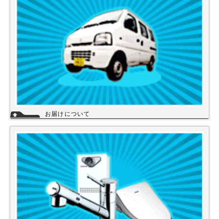
詳細
お届けについて
店舗の在庫商品につきましては、お急ぎの場合、当日の発送が可能な商品
もありますのでお問い合わせください。お取り寄せ商品は、3～5営業日
になります。メーカーなどから納期回答が出ましたらご連絡いたします。
商品の欠品や受注生産品は納期がかかる場合があります。※宅配便でお届
けの場合、時間指定が可能です。