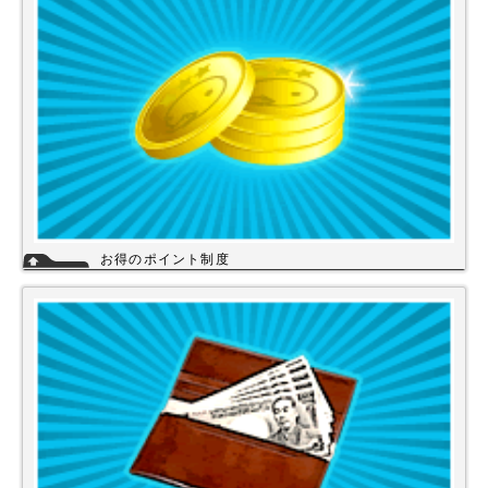
い。
詳細
お得のポイント制度
当店は、末長くご利用頂く為に会員登録いただきましたお客様には、商品
購入ごとにポイントを付与いたします。お貯めいただきましたポイント
は、次回のお買い物にご利用いただくことができます。会員登録されても
ご案内メールは当店を思い出してほしいと思う程度にさせて頂いてます。
詳細