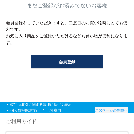
工事について
まだご登録がお済みでないお客様
工事エリア
会員登録をしていただきますと、二度目のお買い物時にとても便
利です。
トイレ見積もりフォーム
お気に入り商品をご登録いただけるなどお買い物が便利になりま
す。
給湯器見積もりフォーム
会員登録
取り扱いメーカー
協力業者募集
DTY
交換工事
取り付けの手順
について
特定商取引に関する法律に基づく表示
個人情報保護方針
会社案内
このページの先頭へ
ご利用ガイド