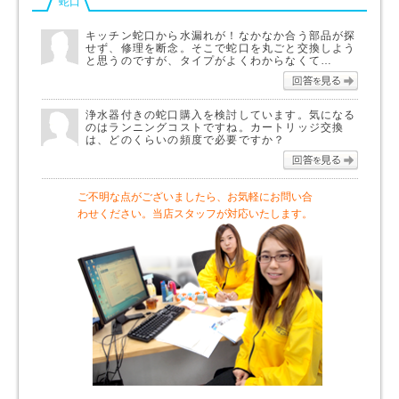
蛇口
キッチン蛇口から水漏れが！なかなか合う部品が探
せず、修理を断念。そこで蛇口を丸ごと交換しよう
と思うのですが、タイプがよくわからなくて…
回答を
浄水器付きの蛇口購入を検討しています。気になる
のはランニングコストですね。カートリッジ交換
は、どのくらいの頻度で必要ですか？
回答を
ご不明な点がございましたら、お気軽にお問い合
わせください。当店スタッフが対応いたします。