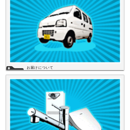
詳細
お届けについて
店舗の在庫商品につきましては、お急ぎの場合、当日の発送が可能な商品
もありますのでお問い合わせください。お取り寄せ商品は、3～5営業日
になります。メーカーなどから納期回答が出ましたらご連絡いたします。
商品の欠品や受注生産品は納期がかかる場合があります。※宅配便でお届
けの場合、時間指定が可能です。