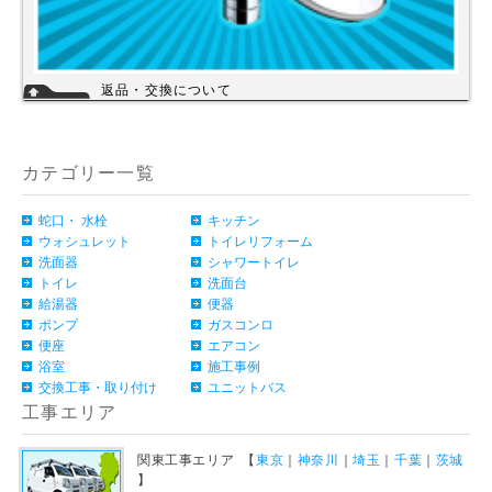
返品・交換について
お客様のご都合による返品・交換（弊社による誤配送は除く）は承ってお
りません。過剰な在庫や不良在庫などコストを減らす事により販売価格を
維持しておりますのでご理解頂きますようお願いします。ご購入の際は、
事前に仕様・サイズ等をお確かめの上、ご注文いただけますようお願い申
カテゴリー一覧
し上げます。
詳細
蛇口・ 水栓
キッチン
ウォシュレット
トイレリフォーム
洗面器
シャワートイレ
トイレ
洗面台
給湯器
便器
ポンプ
ガスコンロ
便座
エアコン
浴室
施工事例
交換工事・取り付け
ユニットバス
工事エリア
関東工事エリア 【
東京
｜
神奈川
｜
埼玉
｜
千葉
｜
茨城
】