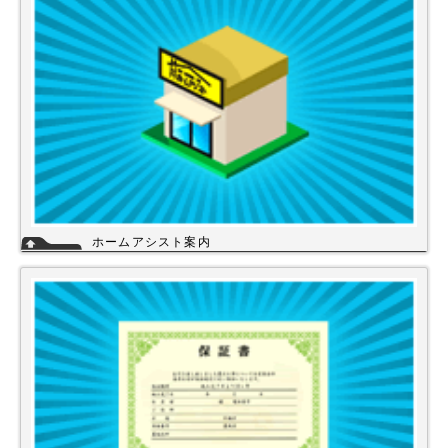
ホームアシスト案内
ホームアシストは、株式会社スイドウセツビコムのホームセンター事業で
行っている【プロ御用達の店】です。
ホームアシストからお客様のご注文頂いた住宅設備機器は品質管理され発
送させて頂いております。
詳細