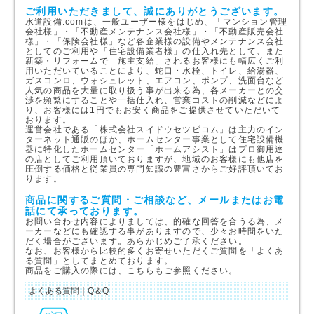
ご利用いただきまして、誠にありがとうございます。
水道設備.comは、一般ユーザー様をはじめ、「マンション管理
会社様」・「不動産メンテナンス会社様」・「不動産販売会社
様」・「保険会社様」など各企業様の設備やメンテナンス会社
としてのご利用や「住宅設備業者様」の仕入れ先として、また
新築・リフォームで「施主支給」されるお客様にも幅広くご利
用いただいていることにより、蛇口・水栓、トイレ、給湯器、
ガスコンロ、ウォシュレット、エアコン、ポンプ、洗面台など
人気の商品を大量に取り扱う事が出来る為、各メーカーとの交
渉を頻繁にすることや一括仕入れ、営業コストの削減などによ
り、お客様には1円でもお安く商品をご提供させていただいて
おります。
運営会社である「株式会社スイドウセツビコム」は主力のイン
ターネット通販のほか、ホームセンター事業として住宅設備機
器に特化したホームセンター「ホームアシスト」はプロ御用達
の店としてご利用頂いておりますが、地域のお客様にも他店を
圧倒する価格と従業員の専門知識の豊富さからご好評頂いてお
ります。
商品に関するご質問・ご相談など、メールまたはお電
話にて承っております。
お問い合わせ内容によりましては、的確な回答を合うる為、メ
ーカーなどにも確認する事がありますので、少々お時間をいた
だく場合がございます。あらかじめご了承ください。
なお、お客様から比較的多くお寄せいただくご質問を「よくあ
る質問」としてまとめております。
商品をご購入の際には、こちらもご参照ください。
よくある質問｜Q＆Q