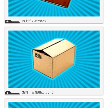
お支払いについて
当店では下記のお支払い方法をご利用いただけます。
・銀行振込（前払い）
・代金引換（商品と引き換え）
※振込手数料および代金引換手数料はお客様負担となっております。【注
意】商品を1円でもお安く提供させて頂く為、カード決済は現在ご利用出
来ません。
詳細
送料・出張費について
一律700円!!
※北海道・九州・沖縄・離島を除く
※エアコンなど大型商品は、別途費用がかかる場合がございますのでお問
い合わせください。