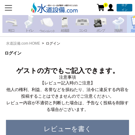
0
ログ
お電話での注文・お見積も
イン
承っております!!
蛇 口
トイレ
給湯器
コンロ
ポンプ
洗面所
見
ウォシュレット
水道設備.com HOME
ログイン
携帯電話から
iPhone・iPadから
お問い合わせ
ログイン
写真を送る
写真を送る
ゲストの方でもご記入できます。
注意事項
【レビュー記入時のご注意】
他人の権利、利益、名誉などを損ねたり、法令に違反する内容を
投稿することはできませんのでご注意ください。
レビュー内容が不適切と判断した場合は、予告なく投稿を削除す
る場合がございます。
レビューを書く