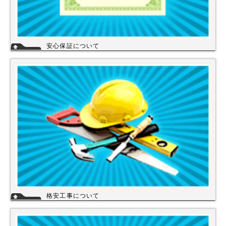
安心保証について
株式会社スイドウセツビコムは、各メーカーに会社名が登録され取り引き
しています。
その為、商品の初期不良や新品メーカー保証が受けられます。
工事を頼まれた場合、工事保証は5年間は無料修理にて対応致します。
格安工事について
当店の工事スタッフは、社員スタッフの他、当店の企業理念に賛同して頂
き厳しい技術や品質基準をクリアされた協力店さんが同一の価格で契約の
もと同一のサービスを提供していますので安心して交換工事もご依頼下さ